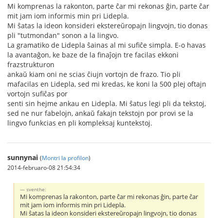
Mi komprenas la rakonton, parte ĉar mi rekonas ĝin, parte ĉar
mit jam iom informis min pri Lidepla.
Mi ŝatas la ideon konsideri ekstereŭropajn lingvojn, tio donas
pli "tutmondan" sonon a la lingvo.
La gramatiko de Lidepla ŝainas al mi sufiĉe simpla. E-o havas
la avantaĝon, ke baze de la finaĵojn tre facilas ekkoni
frazstrukturon
ankaŭ kiam oni ne scias ĉiujn vortojn de frazo. Tio pli
mafacilas en Lidepla, sed mi kredas, ke koni la 500 plej oftajn
vortojn sufiĉas por
senti sin hejme ankau en Lidepla. Mi ŝatus legi pli da tekstoj,
sed ne nur fabelojn, ankaŭ fakajn tekstojn por provi se la
lingvo funkcias en pli kompleksaj kuntekstoj.
sunnynai
(
Montri la profilon
)
2014-februaro-08 21:54:34
sventhe:
Mi komprenas la rakonton, parte ĉar mi rekonas ĝin, parte ĉar
mit jam iom informis min pri Lidepla.
Mi ŝatas la ideon konsideri ekstereŭropajn lingvojn, tio donas