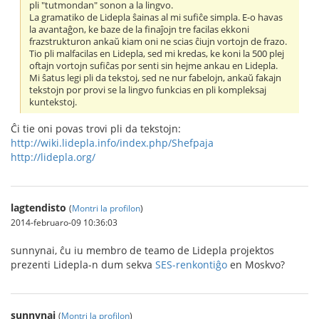
pli "tutmondan" sonon a la lingvo.
La gramatiko de Lidepla ŝainas al mi sufiĉe simpla. E-o havas
la avantaĝon, ke baze de la finaĵojn tre facilas ekkoni
frazstrukturon ankaŭ kiam oni ne scias ĉiujn vortojn de frazo.
Tio pli malfacilas en Lidepla, sed mi kredas, ke koni la 500 plej
oftajn vortojn sufiĉas por senti sin hejme ankau en Lidepla.
Mi ŝatus legi pli da tekstoj, sed ne nur fabelojn, ankaŭ fakajn
tekstojn por provi se la lingvo funkcias en pli kompleksaj
kuntekstoj.
Ĉi tie oni povas trovi pli da tekstojn:
http://wiki.lidepla.info/index.php/Shefpaja
http://lidepla.org/
lagtendisto
(
Montri la profilon
)
2014-februaro-09 10:36:03
sunnynai, ĉu iu membro de teamo de Lidepla projektos
prezenti Lidepla-n dum sekva
SES-renkontiĝo
en Moskvo?
sunnynai
(
Montri la profilon
)