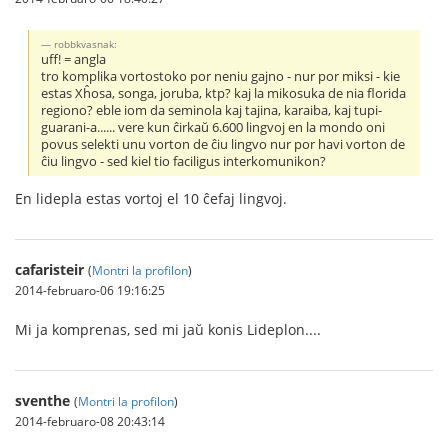
robbkvasnak:
uff! = angla
tro komplika vortostoko por neniu gajno - nur por miksi - kie
estas Xĥosa, songa, joruba, ktp? kaj la mikosuka de nia florida
regiono? eble iom da seminola kaj tajina, karaiba, kaj tupi-
guarani-a...... vere kun ĉirkaŭ 6.600 lingvoj en la mondo oni
povus selekti unu vorton de ĉiu lingvo nur por havi vorton de
ĉiu lingvo - sed kiel tio faciligus interkomunikon?
En lidepla estas vortoj el 10 ĉefaj lingvoj.
cafaristeir
(
Montri la profilon
)
2014-februaro-06 19:16:25
Mi ja komprenas, sed mi jaŭ konis Lideplon....
sventhe
(
Montri la profilon
)
2014-februaro-08 20:43:14