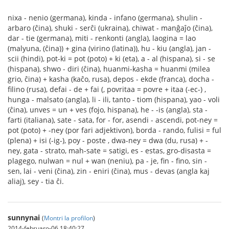
nixa - nenio (germana), kinda - infano (germana), shulin -
arbaro (ĉina), shuki - serĉi (ukraina), chiwat - manĝaĵo (ĉina),
dar - tie (germana), miti - renkonti (angla), laogina = lao
(malyuna, (ĉina)) + gina (virino (latina)), hu - kiu (angla), jan -
scii (hindi), pot-ki = pot (poto) + ki (eta), a - al (hispana), si - se
(hispana), shwo - diri (ĉina), huanmi-kasha = huanmi (milea
grio, ĉina) + kasha (kaĉo, rusa), depos - ekde (franca), docha -
filino (rusa), defai - de + fai (, povritaa = povre + itaa (-ec-) ,
hunga - malsato (angla), li - ili, tanto - tiom (hispana), yao - voli
(ĉina), unves = un + ves (fojo, hispana), he - -is (angla), sta -
farti (italiana), sate - sata, for - for, asendi - ascendi, pot-ney =
pot (poto) + -ney (por fari adjektivon), borda - rando, fulisi = ful
(plena) + isi (-ig-), poy - poste , dwa-ney = dwa (du, rusa) + -
ney, gata - strato, mah-sate = satigi, es - estas, gro-disasta =
plagego, nulwan = nul + wan (neniu), pa - je, fin - fino, sin -
sen, lai - veni (ĉina), zin - eniri (ĉina), mus - devas (angla kaj
aliaj), sey - tia ĉi.
sunnynai
(
Montri la profilon
)
2014-februaro-06 18:40:27