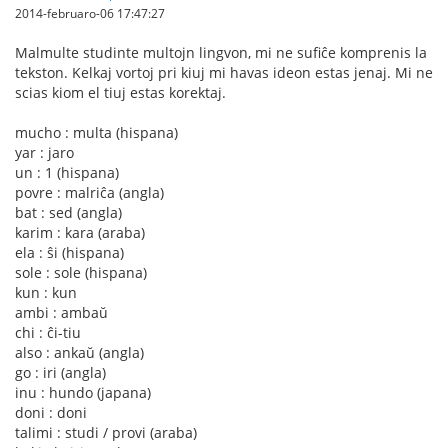
2014-februaro-06 17:47:27
Malmulte studinte multojn lingvon, mi ne sufiĉe komprenis la
tekston. Kelkaj vortoj pri kiuj mi havas ideon estas jenaj. Mi ne
scias kiom el tiuj estas korektaj.
mucho : multa (hispana)
yar : jaro
un : 1 (hispana)
povre : malriĉa (angla)
bat : sed (angla)
karim : kara (araba)
ela : ŝi (hispana)
sole : sole (hispana)
kun : kun
ambi : ambaŭ
chi : ĉi-tiu
also : ankaŭ (angla)
go : iri (angla)
inu : hundo (japana)
doni : doni
talimi : studi / provi (araba)