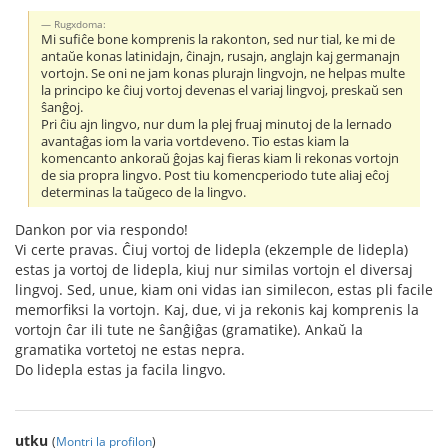
Rugxdoma:
Mi sufiĉe bone komprenis la rakonton, sed nur tial, ke mi de
antaŭe konas latinidajn, ĉinajn, rusajn, anglajn kaj germanajn
vortojn. Se oni ne jam konas plurajn lingvojn, ne helpas multe
la principo ke ĉiuj vortoj devenas el variaj lingvoj, preskaŭ sen
ŝanĝoj.
Pri ĉiu ajn lingvo, nur dum la plej fruaj minutoj de la lernado
avantaĝas iom la varia vortdeveno. Tio estas kiam la
komencanto ankoraŭ ĝojas kaj fieras kiam li rekonas vortojn
de sia propra lingvo. Post tiu komencperiodo tute aliaj eĉoj
determinas la taŭgeco de la lingvo.
Dankon por via respondo!
Vi certe pravas. Ĉiuj vortoj de lidepla (ekzemple de lidepla)
estas ja vortoj de lidepla, kiuj nur similas vortojn el diversaj
lingvoj. Sed, unue, kiam oni vidas ian similecon, estas pli facile
memorfiksi la vortojn. Kaj, due, vi ja rekonis kaj komprenis la
vortojn ĉar ili tute ne ŝanĝiĝas (gramatike). Ankaŭ la
gramatika vortetoj ne estas nepra.
Do lidepla estas ja facila lingvo.
utku
(
Montri la profilon
)