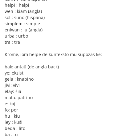
helpi : helpi
wen : kiam (angla)
sol : suno (hispana)
simplem : simple
eniwan : iu (angla)
urba : urbo
tra : tra
Krome, iom helpe de kunteksto mu supozas ke;
bak: antaŭ (de angla back)
ye: ekzisti
gela : knabino
jivi: vivi
elay: ŝia
mata: patrino
e: kaj
fo: por
hu : kiu
ley : kuŝi
beda : lito
ba : -u