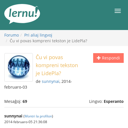
Al
la
Men
enhavo
Forumo
Pri aliaj lingvoj
Ĉu vi povas kompreni tekston je LidePla?
Ĉu vi povas
Respondi
kompreni tekston
je LidePla?
de
sunnynai
, 2014-
februaro-03
Mesaĝoj:
69
Lingvo:
Esperanto
sunnynai
(
Montri la profilon
)
2014-februaro-05 21:36:08