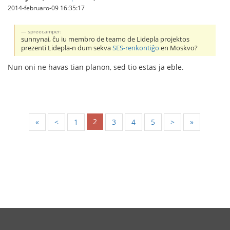
2014-februaro-09 16:35:17
spreecamper:
sunnynai, ĉu iu membro de teamo de Lidepla projektos
prezenti Lidepla-n dum sekva
SES-renkontiĝo
en Moskvo?
Nun oni ne havas tian planon, sed tio estas ja eble.
2
«
<
1
3
4
5
>
»