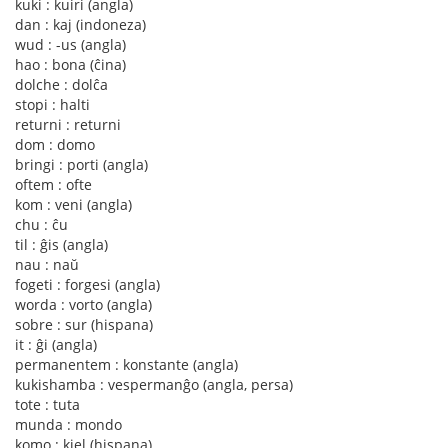
kuki : kuiri (angla)
dan : kaj (indoneza)
wud : -us (angla)
hao : bona (ĉina)
dolche : dolĉa
stopi : halti
returni : returni
dom : domo
bringi : porti (angla)
oftem : ofte
kom : veni (angla)
chu : ĉu
til : ĝis (angla)
nau : naŭ
fogeti : forgesi (angla)
worda : vorto (angla)
sobre : sur (hispana)
it : ĝi (angla)
permanentem : konstante (angla)
kukishamba : vespermanĝo (angla, persa)
tote : tuta
munda : mondo
komo : kiel (hispana)