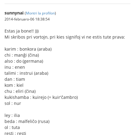
sunnynai
(
Montri la profilon
)
2014-februaro-06 18:38:54
Estas ja bone!! )))
Mi skribos pri vortojn, pri kies signifoj vi ne estis tute prava:
karim : bonkora (araba)
chi : manĝi (ĉina)
also : do (germana)
inu : enen
talimi : instrui (araba)
dan : tiam
kom : kiel
chu : eliri (ĉina)
kukishamba : kuirejo (= kuir'ĉambro)
sol : nur
ley : ilia
beda : malfeliĉo (rusa)
ol : tuta
resti : resti