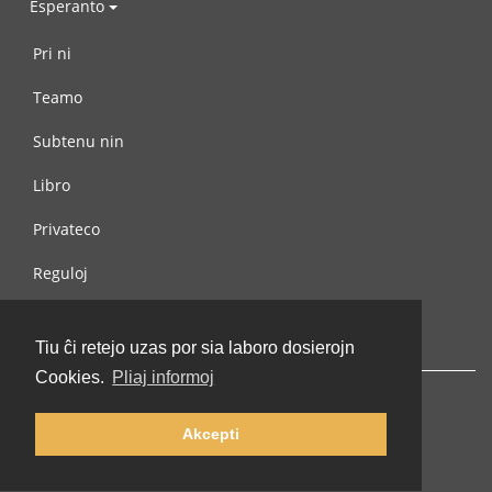
Esperanto
Pri ni
Teamo
Subtenu nin
Libro
Privateco
Reguloj
Kontaktu nin
Tiu ĉi retejo uzas por sia laboro dosierojn
Cookies.
Pliaj informoj
Akcepti
© 2002-2026 lernu.net |
Impressum