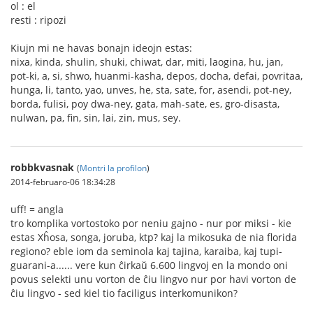
ol : el
resti : ripozi
Kiujn mi ne havas bonajn ideojn estas:
nixa, kinda, shulin, shuki, chiwat, dar, miti, laogina, hu, jan,
pot-ki, a, si, shwo, huanmi-kasha, depos, docha, defai, povritaa,
hunga, li, tanto, yao, unves, he, sta, sate, for, asendi, pot-ney,
borda, fulisi, poy dwa-ney, gata, mah-sate, es, gro-disasta,
nulwan, pa, fin, sin, lai, zin, mus, sey.
robbkvasnak
(
Montri la profilon
)
2014-februaro-06 18:34:28
uff! = angla
tro komplika vortostoko por neniu gajno - nur por miksi - kie
estas Xĥosa, songa, joruba, ktp? kaj la mikosuka de nia florida
regiono? eble iom da seminola kaj tajina, karaiba, kaj tupi-
guarani-a...... vere kun ĉirkaŭ 6.600 lingvoj en la mondo oni
povus selekti unu vorton de ĉiu lingvo nur por havi vorton de
ĉiu lingvo - sed kiel tio faciligus interkomunikon?