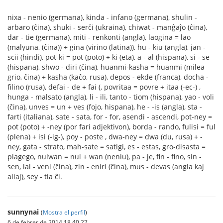
nixa - nenio (germana), kinda - infano (germana), shulin -
arbaro (ĉina), shuki - serĉi (ukraina), chiwat - manĝaĵo (ĉina),
dar - tie (germana), miti - renkonti (angla), laogina = lao
(malyuna, (ĉina)) + gina (virino (latina)), hu - kiu (angla), jan -
scii (hindi), pot-ki = pot (poto) + ki (eta), a - al (hispana), si - se
(hispana), shwo - diri (ĉina), huanmi-kasha = huanmi (milea
grio, ĉina) + kasha (kaĉo, rusa), depos - ekde (franca), docha -
filino (rusa), defai - de + fai (, povritaa = povre + itaa (-ec-) ,
hunga - malsato (angla), li - ili, tanto - tiom (hispana), yao - voli
(ĉina), unves = un + ves (fojo, hispana), he - -is (angla), sta -
farti (italiana), sate - sata, for - for, asendi - ascendi, pot-ney =
pot (poto) + -ney (por fari adjektivon), borda - rando, fulisi = ful
(plena) + isi (-ig-), poy - poste , dwa-ney = dwa (du, rusa) + -
ney, gata - strato, mah-sate = satigi, es - estas, gro-disasta =
plagego, nulwan = nul + wan (neniu), pa - je, fin - fino, sin -
sen, lai - veni (ĉina), zin - eniri (ĉina), mus - devas (angla kaj
aliaj), sey - tia ĉi.
sunnynai
(
Mostra el perfil
)
6 de febrer de 2014 18.40.27