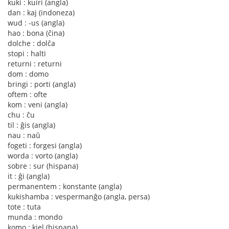
kuki : kuiri (angla)
dan : kaj (indoneza)
wud : -us (angla)
hao : bona (ĉina)
dolche : dolĉa
stopi : halti
returni : returni
dom : domo
bringi : porti (angla)
oftem : ofte
kom : veni (angla)
chu : ĉu
til : ĝis (angla)
nau : naŭ
fogeti : forgesi (angla)
worda : vorto (angla)
sobre : sur (hispana)
it : ĝi (angla)
permanentem : konstante (angla)
kukishamba : vespermanĝo (angla, persa)
tote : tuta
munda : mondo
komo : kiel (hispana)