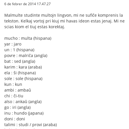
6 de febrer de 2014 17.47.27
Malmulte studinte multojn lingvon, mi ne sufiĉe komprenis la
tekston. Kelkaj vortoj pri kiuj mi havas ideon estas jenaj. Mi ne
scias kiom el tiuj estas korektaj.
mucho : multa (hispana)
yar : jaro
un : 1 (hispana)
povre : malriĉa (angla)
bat : sed (angla)
karim : kara (araba)
ela : ŝi (hispana)
sole : sole (hispana)
kun : kun
ambi : ambaŭ
chi : ĉi-tiu
also : ankaŭ (angla)
go : iri (angla)
inu : hundo (japana)
doni : doni
talimi : studi / provi (araba)