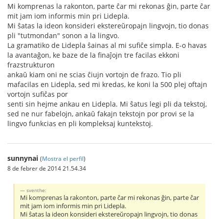
Mi komprenas la rakonton, parte ĉar mi rekonas ĝin, parte ĉar
mit jam iom informis min pri Lidepla.
Mi ŝatas la ideon konsideri ekstereŭropajn lingvojn, tio donas
pli "tutmondan" sonon a la lingvo.
La gramatiko de Lidepla ŝainas al mi sufiĉe simpla. E-o havas
la avantaĝon, ke baze de la finaĵojn tre facilas ekkoni
frazstrukturon
ankaŭ kiam oni ne scias ĉiujn vortojn de frazo. Tio pli
mafacilas en Lidepla, sed mi kredas, ke koni la 500 plej oftajn
vortojn sufiĉas por
senti sin hejme ankau en Lidepla. Mi ŝatus legi pli da tekstoj,
sed ne nur fabelojn, ankaŭ fakajn tekstojn por provi se la
lingvo funkcias en pli kompleksaj kuntekstoj.
sunnynai
(
Mostra el perfil
)
8 de febrer de 2014 21.54.34
sventhe:
Mi komprenas la rakonton, parte ĉar mi rekonas ĝin, parte ĉar
mit jam iom informis min pri Lidepla.
Mi ŝatas la ideon konsideri ekstereŭropajn lingvojn, tio donas