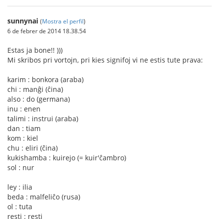
sunnynai
(
Mostra el perfil
)
6 de febrer de 2014 18.38.54
Estas ja bone!! )))
Mi skribos pri vortojn, pri kies signifoj vi ne estis tute prava:
karim : bonkora (araba)
chi : manĝi (ĉina)
also : do (germana)
inu : enen
talimi : instrui (araba)
dan : tiam
kom : kiel
chu : eliri (ĉina)
kukishamba : kuirejo (= kuir'ĉambro)
sol : nur
ley : ilia
beda : malfeliĉo (rusa)
ol : tuta
resti : resti