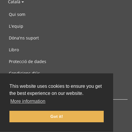
Català
Qui som
L'equip
Dóna'ns suport
Libro
Protecció de dades
Condicions d'ús
Contacta amb nosaltres
This website uses cookies to ensure you get
the best experience on our website.
More information
Got it!
© 2002-2026 lernu.net |
Impressum