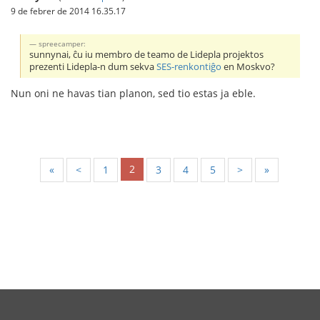
9 de febrer de 2014 16.35.17
spreecamper:
sunnynai, ĉu iu membro de teamo de Lidepla projektos
prezenti Lidepla-n dum sekva
SES-renkontiĝo
en Moskvo?
Nun oni ne havas tian planon, sed tio estas ja eble.
2
«
<
1
3
4
5
>
»