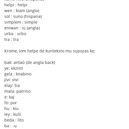
helpi : helpi
wen : kiam (angla)
sol : suno (hispana)
simplem : simple
eniwan : iu (angla)
urba : urbo
tra : tra
Krome, iom helpe de kunteksto mu supozas ke;
bak: antaŭ (de angla back)
ye: ekzisti
gela : knabino
jivi: vivi
elay: ŝia
mata: patrino
e: kaj
fo: por
hu : kiu
ley : kuŝi
beda : lito
ba : -u