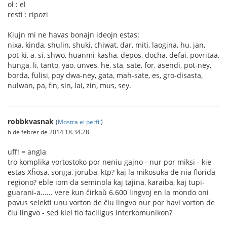
ol : el
resti : ripozi
Kiujn mi ne havas bonajn ideojn estas:
nixa, kinda, shulin, shuki, chiwat, dar, miti, laogina, hu, jan,
pot-ki, a, si, shwo, huanmi-kasha, depos, docha, defai, povritaa,
hunga, li, tanto, yao, unves, he, sta, sate, for, asendi, pot-ney,
borda, fulisi, poy dwa-ney, gata, mah-sate, es, gro-disasta,
nulwan, pa, fin, sin, lai, zin, mus, sey.
robbkvasnak
(
Mostra el perfil
)
6 de febrer de 2014 18.34.28
uff! = angla
tro komplika vortostoko por neniu gajno - nur por miksi - kie
estas Xĥosa, songa, joruba, ktp? kaj la mikosuka de nia florida
regiono? eble iom da seminola kaj tajina, karaiba, kaj tupi-
guarani-a...... vere kun ĉirkaŭ 6.600 lingvoj en la mondo oni
povus selekti unu vorton de ĉiu lingvo nur por havi vorton de
ĉiu lingvo - sed kiel tio faciligus interkomunikon?