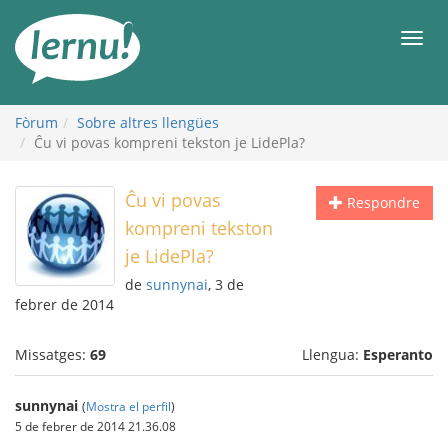
Al
contingut
Men
Fòrum
Sobre altres llengües
Ĉu vi povas kompreni tekston je LidePla?
Ĉu vi povas
Respondre
kompreni tekston
je LidePla?
de
sunnynai
, 3 de
febrer de 2014
Missatges:
69
Llengua:
Esperanto
sunnynai
(
Mostra el perfil
)
5 de febrer de 2014 21.36.08