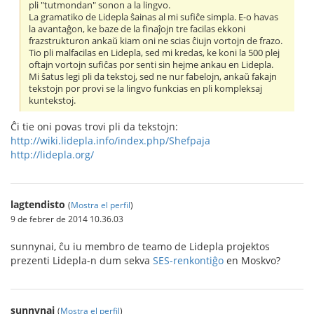
pli "tutmondan" sonon a la lingvo.
La gramatiko de Lidepla ŝainas al mi sufiĉe simpla. E-o havas
la avantaĝon, ke baze de la finaĵojn tre facilas ekkoni
frazstrukturon ankaŭ kiam oni ne scias ĉiujn vortojn de frazo.
Tio pli malfacilas en Lidepla, sed mi kredas, ke koni la 500 plej
oftajn vortojn sufiĉas por senti sin hejme ankau en Lidepla.
Mi ŝatus legi pli da tekstoj, sed ne nur fabelojn, ankaŭ fakajn
tekstojn por provi se la lingvo funkcias en pli kompleksaj
kuntekstoj.
Ĉi tie oni povas trovi pli da tekstojn:
http://wiki.lidepla.info/index.php/Shefpaja
http://lidepla.org/
lagtendisto
(
Mostra el perfil
)
9 de febrer de 2014 10.36.03
sunnynai, ĉu iu membro de teamo de Lidepla projektos
prezenti Lidepla-n dum sekva
SES-renkontiĝo
en Moskvo?
sunnynai
(
Mostra el perfil
)