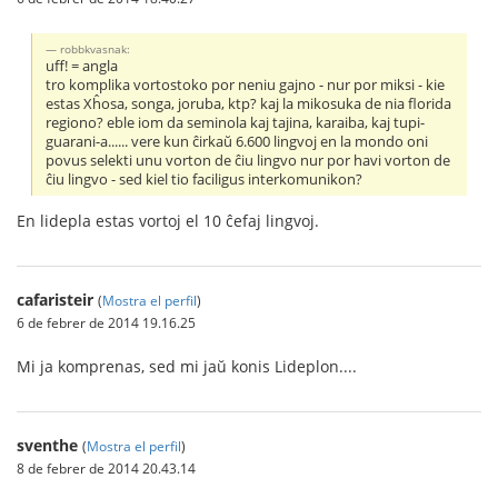
robbkvasnak:
uff! = angla
tro komplika vortostoko por neniu gajno - nur por miksi - kie
estas Xĥosa, songa, joruba, ktp? kaj la mikosuka de nia florida
regiono? eble iom da seminola kaj tajina, karaiba, kaj tupi-
guarani-a...... vere kun ĉirkaŭ 6.600 lingvoj en la mondo oni
povus selekti unu vorton de ĉiu lingvo nur por havi vorton de
ĉiu lingvo - sed kiel tio faciligus interkomunikon?
En lidepla estas vortoj el 10 ĉefaj lingvoj.
cafaristeir
(
Mostra el perfil
)
6 de febrer de 2014 19.16.25
Mi ja komprenas, sed mi jaŭ konis Lideplon....
sventhe
(
Mostra el perfil
)
8 de febrer de 2014 20.43.14