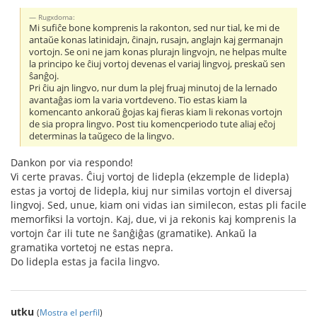
Rugxdoma:
Mi sufiĉe bone komprenis la rakonton, sed nur tial, ke mi de
antaŭe konas latinidajn, ĉinajn, rusajn, anglajn kaj germanajn
vortojn. Se oni ne jam konas plurajn lingvojn, ne helpas multe
la principo ke ĉiuj vortoj devenas el variaj lingvoj, preskaŭ sen
ŝanĝoj.
Pri ĉiu ajn lingvo, nur dum la plej fruaj minutoj de la lernado
avantaĝas iom la varia vortdeveno. Tio estas kiam la
komencanto ankoraŭ ĝojas kaj fieras kiam li rekonas vortojn
de sia propra lingvo. Post tiu komencperiodo tute aliaj eĉoj
determinas la taŭgeco de la lingvo.
Dankon por via respondo!
Vi certe pravas. Ĉiuj vortoj de lidepla (ekzemple de lidepla)
estas ja vortoj de lidepla, kiuj nur similas vortojn el diversaj
lingvoj. Sed, unue, kiam oni vidas ian similecon, estas pli facile
memorfiksi la vortojn. Kaj, due, vi ja rekonis kaj komprenis la
vortojn ĉar ili tute ne ŝanĝiĝas (gramatike). Ankaŭ la
gramatika vortetoj ne estas nepra.
Do lidepla estas ja facila lingvo.
utku
(
Mostra el perfil
)