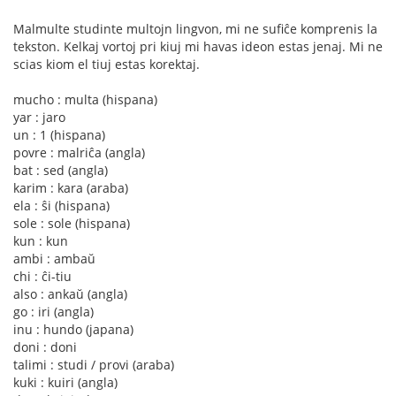
Malmulte studinte multojn lingvon, mi ne sufiĉe komprenis la
tekston. Kelkaj vortoj pri kiuj mi havas ideon estas jenaj. Mi ne
scias kiom el tiuj estas korektaj.
mucho : multa (hispana)
yar : jaro
un : 1 (hispana)
povre : malriĉa (angla)
bat : sed (angla)
karim : kara (araba)
ela : ŝi (hispana)
sole : sole (hispana)
kun : kun
ambi : ambaŭ
chi : ĉi-tiu
also : ankaŭ (angla)
go : iri (angla)
inu : hundo (japana)
doni : doni
talimi : studi / provi (araba)
kuki : kuiri (angla)