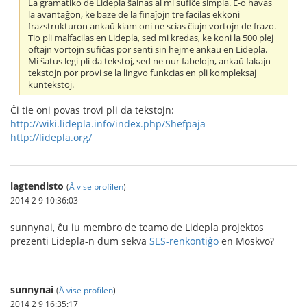
La gramatiko de Lidepla ŝainas al mi sufiĉe simpla. E-o havas
la avantaĝon, ke baze de la finaĵojn tre facilas ekkoni
frazstrukturon ankaŭ kiam oni ne scias ĉiujn vortojn de frazo.
Tio pli malfacilas en Lidepla, sed mi kredas, ke koni la 500 plej
oftajn vortojn sufiĉas por senti sin hejme ankau en Lidepla.
Mi ŝatus legi pli da tekstoj, sed ne nur fabelojn, ankaŭ fakajn
tekstojn por provi se la lingvo funkcias en pli kompleksaj
kuntekstoj.
Ĉi tie oni povas trovi pli da tekstojn:
http://wiki.lidepla.info/index.php/Shefpaja
http://lidepla.org/
lagtendisto
(
Å vise profilen
)
2014 2 9 10:36:03
sunnynai, ĉu iu membro de teamo de Lidepla projektos
prezenti Lidepla-n dum sekva
SES-renkontiĝo
en Moskvo?
sunnynai
(
Å vise profilen
)
2014 2 9 16:35:17