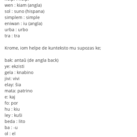
wen : kiam (angla)
sol : suno (hispana)
simplem : simple
eniwan : iu (angla)
urba : urbo
tra : tra
Krome, iom helpe de kunteksto mu supozas ke;
bak: antaŭ (de angla back)
ye: ekzisti
gela : knabino
jivi: vivi
elay: ŝia
mata: patrino
e: kaj
fo: por
hu : kiu
ley : kuŝi
beda : lito
ba : -u
ol : el