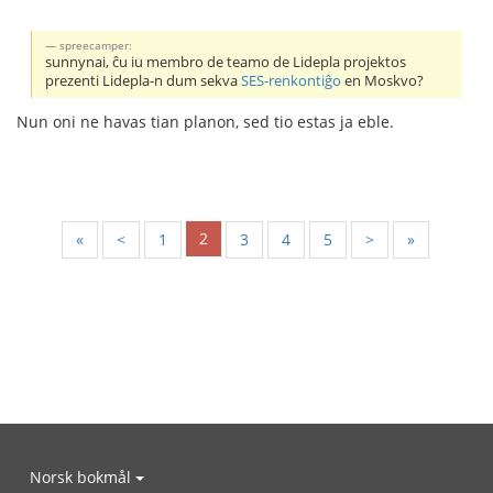
spreecamper:
sunnynai, ĉu iu membro de teamo de Lidepla projektos
prezenti Lidepla-n dum sekva
SES-renkontiĝo
en Moskvo?
Nun oni ne havas tian planon, sed tio estas ja eble.
2
«
<
1
3
4
5
>
»
Norsk bokmål