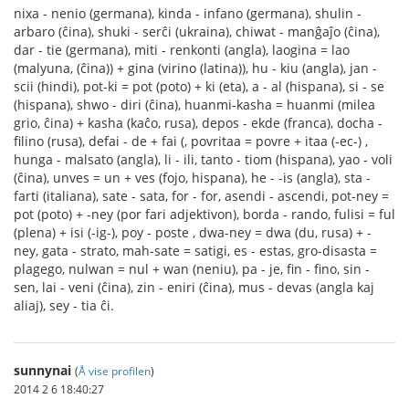
nixa - nenio (germana), kinda - infano (germana), shulin -
arbaro (ĉina), shuki - serĉi (ukraina), chiwat - manĝaĵo (ĉina),
dar - tie (germana), miti - renkonti (angla), laogina = lao
(malyuna, (ĉina)) + gina (virino (latina)), hu - kiu (angla), jan -
scii (hindi), pot-ki = pot (poto) + ki (eta), a - al (hispana), si - se
(hispana), shwo - diri (ĉina), huanmi-kasha = huanmi (milea
grio, ĉina) + kasha (kaĉo, rusa), depos - ekde (franca), docha -
filino (rusa), defai - de + fai (, povritaa = povre + itaa (-ec-) ,
hunga - malsato (angla), li - ili, tanto - tiom (hispana), yao - voli
(ĉina), unves = un + ves (fojo, hispana), he - -is (angla), sta -
farti (italiana), sate - sata, for - for, asendi - ascendi, pot-ney =
pot (poto) + -ney (por fari adjektivon), borda - rando, fulisi = ful
(plena) + isi (-ig-), poy - poste , dwa-ney = dwa (du, rusa) + -
ney, gata - strato, mah-sate = satigi, es - estas, gro-disasta =
plagego, nulwan = nul + wan (neniu), pa - je, fin - fino, sin -
sen, lai - veni (ĉina), zin - eniri (ĉina), mus - devas (angla kaj
aliaj), sey - tia ĉi.
sunnynai
(
Å vise profilen
)
2014 2 6 18:40:27