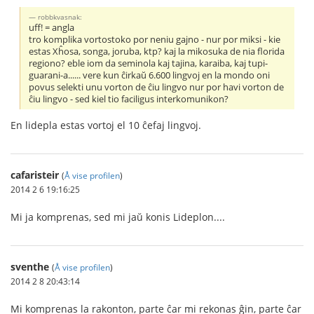
robbkvasnak:
uff! = angla
tro komplika vortostoko por neniu gajno - nur por miksi - kie
estas Xĥosa, songa, joruba, ktp? kaj la mikosuka de nia florida
regiono? eble iom da seminola kaj tajina, karaiba, kaj tupi-
guarani-a...... vere kun ĉirkaŭ 6.600 lingvoj en la mondo oni
povus selekti unu vorton de ĉiu lingvo nur por havi vorton de
ĉiu lingvo - sed kiel tio faciligus interkomunikon?
En lidepla estas vortoj el 10 ĉefaj lingvoj.
cafaristeir
(
Å vise profilen
)
2014 2 6 19:16:25
Mi ja komprenas, sed mi jaŭ konis Lideplon....
sventhe
(
Å vise profilen
)
2014 2 8 20:43:14
Mi komprenas la rakonton, parte ĉar mi rekonas ĝin, parte ĉar