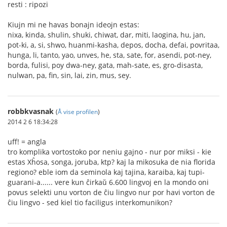
resti : ripozi
Kiujn mi ne havas bonajn ideojn estas:
nixa, kinda, shulin, shuki, chiwat, dar, miti, laogina, hu, jan,
pot-ki, a, si, shwo, huanmi-kasha, depos, docha, defai, povritaa,
hunga, li, tanto, yao, unves, he, sta, sate, for, asendi, pot-ney,
borda, fulisi, poy dwa-ney, gata, mah-sate, es, gro-disasta,
nulwan, pa, fin, sin, lai, zin, mus, sey.
robbkvasnak
(
Å vise profilen
)
2014 2 6 18:34:28
uff! = angla
tro komplika vortostoko por neniu gajno - nur por miksi - kie
estas Xĥosa, songa, joruba, ktp? kaj la mikosuka de nia florida
regiono? eble iom da seminola kaj tajina, karaiba, kaj tupi-
guarani-a...... vere kun ĉirkaŭ 6.600 lingvoj en la mondo oni
povus selekti unu vorton de ĉiu lingvo nur por havi vorton de
ĉiu lingvo - sed kiel tio faciligus interkomunikon?