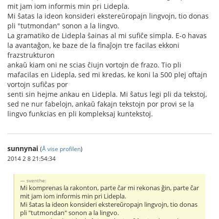
mit jam iom informis min pri Lidepla.
Mi ŝatas la ideon konsideri ekstereŭropajn lingvojn, tio donas
pli "tutmondan" sonon a la lingvo.
La gramatiko de Lidepla ŝainas al mi sufiĉe simpla. E-o havas
la avantaĝon, ke baze de la finaĵojn tre facilas ekkoni
frazstrukturon
ankaŭ kiam oni ne scias ĉiujn vortojn de frazo. Tio pli
mafacilas en Lidepla, sed mi kredas, ke koni la 500 plej oftajn
vortojn sufiĉas por
senti sin hejme ankau en Lidepla. Mi ŝatus legi pli da tekstoj,
sed ne nur fabelojn, ankaŭ fakajn tekstojn por provi se la
lingvo funkcias en pli kompleksaj kuntekstoj.
sunnynai
(
Å vise profilen
)
2014 2 8 21:54:34
sventhe:
Mi komprenas la rakonton, parte ĉar mi rekonas ĝin, parte ĉar
mit jam iom informis min pri Lidepla.
Mi ŝatas la ideon konsideri ekstereŭropajn lingvojn, tio donas
pli "tutmondan" sonon a la lingvo.