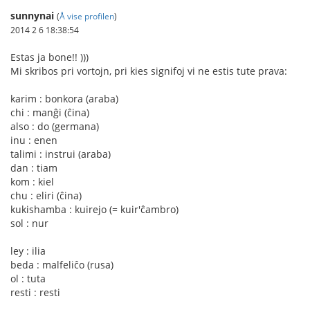
sunnynai
(
Å vise profilen
)
2014 2 6 18:38:54
Estas ja bone!! )))
Mi skribos pri vortojn, pri kies signifoj vi ne estis tute prava:
karim : bonkora (araba)
chi : manĝi (ĉina)
also : do (germana)
inu : enen
talimi : instrui (araba)
dan : tiam
kom : kiel
chu : eliri (ĉina)
kukishamba : kuirejo (= kuir'ĉambro)
sol : nur
ley : ilia
beda : malfeliĉo (rusa)
ol : tuta
resti : resti