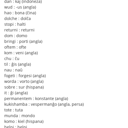
dan : kaj (indoneza)
wud : -us (angla)
hao : bona (ĉina)
dolche : dolĉa
stopi : halti
returni : returni
dom : domo
bringi : porti (angla)
oftem : ofte
kom : veni (angla)
chu : ĉu
til : ĝis (angla)
nau : naŭ
fogeti : forgesi (angla)
worda : vorto (angla)
sobre : sur (hispana)
it : ĝi (angla)
permanentem : konstante (angla)
kukishamba : vespermanĝo (angla, persa)
tote : tuta
munda : mondo
komo : kiel (hispana)
helpi : helpi