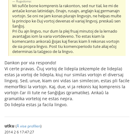
Rugxdoma:
Mi sufiĉe bone komprenis la rakonton, sed nur tial, ke mi de
antaŭe konas latinidajn, ĉinajn, rusajn, anglajn kaj germanajn
vortojn. Se oni ne jam konas plurajn lingvojn, ne helpas multe
la principo ke ĉiuj vortoj devenas el variaj lingvoj, preskaŭ sen
ŝanĝoj.
Pri ĉiu ajn lingvo, nur dum la plej fruaj minutoj de la lernado
avantaĝas iom la varia vortdeveno. Tio estas kiam la
komencanto ankoraŭ ĝojas kaj fieras kiam li rekonas vortojn
de sia propra lingvo. Post tiu komencperiodo tute aliaj eĉoj
determinas la taŭgeco de la lingvo.
Dankon por via respondo!
Vi certe pravas. Ĉiuj vortoj de lidepla (ekzemple de lidepla)
estas ja vortoj de lidepla, kiuj nur similas vortojn el diversaj
lingvoj. Sed, unue, kiam oni vidas ian similecon, estas pli facile
memorfiksi la vortojn. Kaj, due, vi ja rekonis kaj komprenis la
vortojn ĉar ili tute ne ŝanĝiĝas (gramatike). Ankaŭ la
gramatika vortetoj ne estas nepra.
Do lidepla estas ja facila lingvo.
utku
(
Å vise profilen
)
2014 2 6 17:47:27