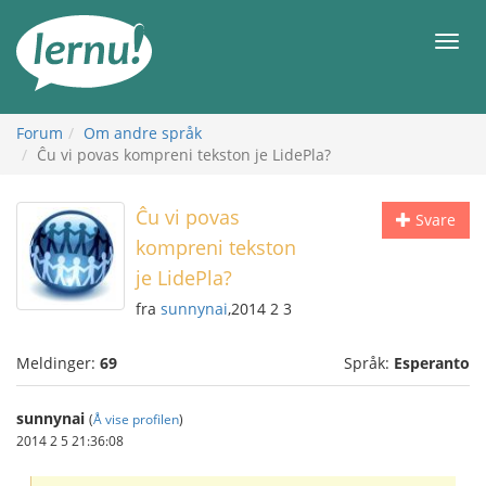
Til
innholdet
Meny
Forum
Om andre språk
Ĉu vi povas kompreni tekston je LidePla?
Ĉu vi povas
Svare
kompreni tekston
je LidePla?
fra
sunnynai
,2014 2 3
Meldinger:
69
Språk:
Esperanto
sunnynai
(
Å vise profilen
)
2014 2 5 21:36:08