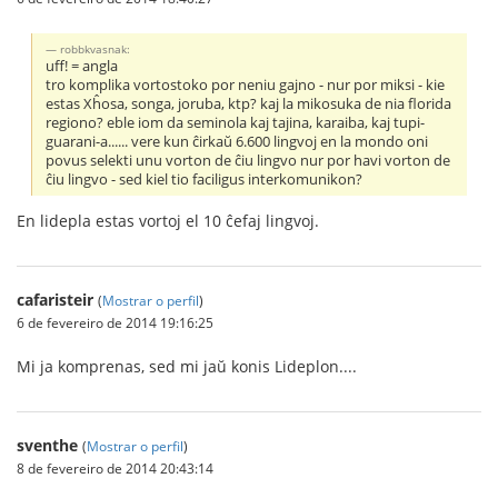
robbkvasnak:
uff! = angla
tro komplika vortostoko por neniu gajno - nur por miksi - kie
estas Xĥosa, songa, joruba, ktp? kaj la mikosuka de nia florida
regiono? eble iom da seminola kaj tajina, karaiba, kaj tupi-
guarani-a...... vere kun ĉirkaŭ 6.600 lingvoj en la mondo oni
povus selekti unu vorton de ĉiu lingvo nur por havi vorton de
ĉiu lingvo - sed kiel tio faciligus interkomunikon?
En lidepla estas vortoj el 10 ĉefaj lingvoj.
cafaristeir
(
Mostrar o perfil
)
6 de fevereiro de 2014 19:16:25
Mi ja komprenas, sed mi jaŭ konis Lideplon....
sventhe
(
Mostrar o perfil
)
8 de fevereiro de 2014 20:43:14