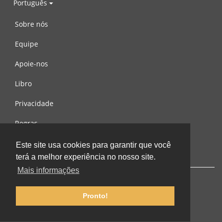
Português
Sobre nós
Equipe
Apoie-nos
Libro
Privacidade
Regras
Contacte-nos
Este site usa cookies para garantir que você
terá a melhor experiência no nosso site.
Mais informações
Pronto!
© 2002-2026 lernu.net |
Impressum