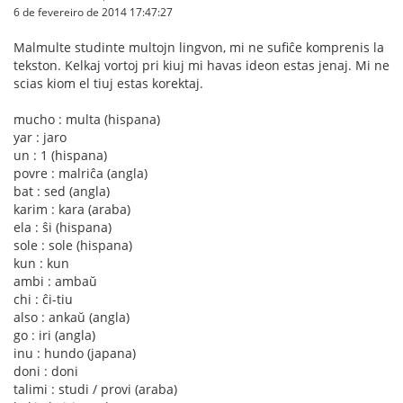
6 de fevereiro de 2014 17:47:27
Malmulte studinte multojn lingvon, mi ne sufiĉe komprenis la
tekston. Kelkaj vortoj pri kiuj mi havas ideon estas jenaj. Mi ne
scias kiom el tiuj estas korektaj.
mucho : multa (hispana)
yar : jaro
un : 1 (hispana)
povre : malriĉa (angla)
bat : sed (angla)
karim : kara (araba)
ela : ŝi (hispana)
sole : sole (hispana)
kun : kun
ambi : ambaŭ
chi : ĉi-tiu
also : ankaŭ (angla)
go : iri (angla)
inu : hundo (japana)
doni : doni
talimi : studi / provi (araba)