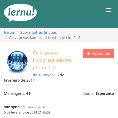
Ir
ao
Men
conteúdo
Fórum
Sobre outras línguas
Ĉu vi povas kompreni tekston je LidePla?
Ĉu vi povas
Responder
kompreni tekston
je LidePla?
de
sunnynai
, 3 de
fevereiro de 2014
Mensagens:
69
Idioma:
Esperanto
sunnynai
(
Mostrar o perfil
)
5 de fevereiro de 2014 21:36:08