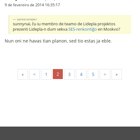
9 de fevereiro de 2014 16:35:17
spreecamper:
sunnynai, ĉu iu membro de teamo de Lidepla projektos
prezenti Lidepla-n dum sekva
SES-renkontiĝo
en Moskvo?
Nun oni ne havas tian planon, sed tio estas ja eble.
2
«
<
1
3
4
5
>
»