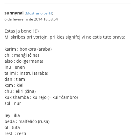
sunnynai
(
Mostrar o perfil
)
6 de fevereiro de 2014 18:38:54
Estas ja bone!! )))
Mi skribos pri vortojn, pri kies signifoj vi ne estis tute prava:
karim : bonkora (araba)
chi : manĝi (ĉina)
also : do (germana)
inu : enen
talimi : instrui (araba)
dan : tiam
kom : kiel
chu : eliri (ĉina)
kukishamba : kuirejo (= kuir'ĉambro)
sol : nur
ley : ilia
beda : malfeliĉo (rusa)
ol : tuta
resti : resti