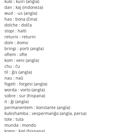
kuki : kuiri (angla)
dan : kaj (indoneza)
wud : -us (angla)
hao : bona (ĉina)
dolche : dolĉa
stopi : halti
returni : returni
dom : domo
bringi : porti (angla)
oftem : ofte
kom : veni (angla)
chu : ĉu
til : ĝis (angla)
nau : naŭ
fogeti : forgesi (angla)
worda : vorto (angla)
sobre : sur (hispana)
it : ĝi (angla)
permanentem : konstante (angla)
kukishamba : vespermanĝo (angla, persa)
tote : tuta
munda : mondo
komo : kiel (hispana)