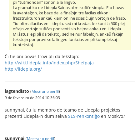
pli "tutmondan" sonon a la lingvo.
La gramatiko de Lidepla ŝainas al mi sufiĉe simpla. E-o havas
la avantaĝon, ke baze de la finaĵojn tre facilas ekkoni
frazstrukturon ankaŭ kiam oni ne scias ĉiujn vortojn de frazo.
Tio pli malfacilas en Lidepla, sed mi kredas, ke koni la 500 plej
oftajn vortojn sufiĉas por senti sin hejme ankau en Lidepla.
Mi ŝatus legi pli da tekstoj, sed ne nur fabelojn, ankaŭ fakajn
tekstojn por provi se la lingvo funkcias en pli kompleksaj
kuntekstoj.
Ĉi tie oni povas trovi pli da tekstojn:
http://wiki.lidepla.info/index.php/Shefpaja
http://lidepla.org/
lagtendisto
(
Mostrar o perfil
)
9 de fevereiro de 2014 10:36:03
sunnynai, ĉu iu membro de teamo de Lidepla projektos
prezenti Lidepla-n dum sekva
SES-renkontiĝo
en Moskvo?
sunnynai
(
Mostrar o perfil
)