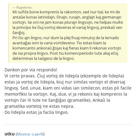
Rugxdoma:
Mi sufiĉe bone komprenis la rakonton, sed nur tial, ke mi de
antaŭe konas latinidajn, ĉinajn, rusajn, anglajn kaj germanajn
vortojn. Se oni ne jam konas plurajn lingvojn, ne helpas multe
la principo ke ĉiuj vortoj devenas el variaj lingvoj, preskaŭ sen
ŝanĝoj.
Pri ĉiu ajn lingvo, nur dum la plej fruaj minutoj de la lernado
avantaĝas iom la varia vortdeveno. Tio estas kiam la
komencanto ankoraŭ ĝojas kaj fieras kiam li rekonas vortojn
de sia propra lingvo. Post tiu komencperiodo tute aliaj eĉoj
determinas la taŭgeco de la lingvo.
Dankon por via respondo!
Vi certe pravas. Ĉiuj vortoj de lidepla (ekzemple de lidepla)
estas ja vortoj de lidepla, kiuj nur similas vortojn el diversaj
lingvoj. Sed, unue, kiam oni vidas ian similecon, estas pli facile
memorfiksi la vortojn. Kaj, due, vi ja rekonis kaj komprenis la
vortojn ĉar ili tute ne ŝanĝiĝas (gramatike). Ankaŭ la
gramatika vortetoj ne estas nepra.
Do lidepla estas ja facila lingvo.
utku
(
Mostrar o perfil
)