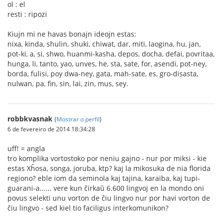
ol : el
resti : ripozi
Kiujn mi ne havas bonajn ideojn estas:
nixa, kinda, shulin, shuki, chiwat, dar, miti, laogina, hu, jan,
pot-ki, a, si, shwo, huanmi-kasha, depos, docha, defai, povritaa,
hunga, li, tanto, yao, unves, he, sta, sate, for, asendi, pot-ney,
borda, fulisi, poy dwa-ney, gata, mah-sate, es, gro-disasta,
nulwan, pa, fin, sin, lai, zin, mus, sey.
robbkvasnak
(
Mostrar o perfil
)
6 de fevereiro de 2014 18:34:28
uff! = angla
tro komplika vortostoko por neniu gajno - nur por miksi - kie
estas Xĥosa, songa, joruba, ktp? kaj la mikosuka de nia florida
regiono? eble iom da seminola kaj tajina, karaiba, kaj tupi-
guarani-a...... vere kun ĉirkaŭ 6.600 lingvoj en la mondo oni
povus selekti unu vorton de ĉiu lingvo nur por havi vorton de
ĉiu lingvo - sed kiel tio faciligus interkomunikon?