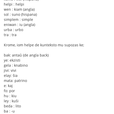
helpi : helpi
wen : kiam (angla)
sol : suno (hispana)
simplem : simple
eniwan : iu (angla)
urba : urbo
tra : tra
Krome, iom helpe de kunteksto mu supozas ke;
bak: antaŭ (de angla back)
ye: ekzisti
gela : knabino
jivi: vivi
elay: ŝia
mata: patrino
e: kaj
fo: por
hu : kiu
ley : kuŝi
beda : lito
ba : -u