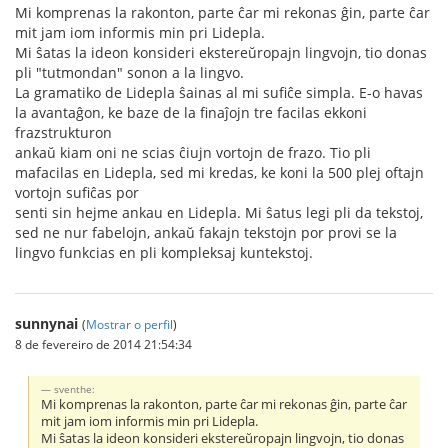
Mi komprenas la rakonton, parte ĉar mi rekonas ĝin, parte ĉar
mit jam iom informis min pri Lidepla.
Mi ŝatas la ideon konsideri ekstereŭropajn lingvojn, tio donas
pli "tutmondan" sonon a la lingvo.
La gramatiko de Lidepla ŝainas al mi sufiĉe simpla. E-o havas
la avantaĝon, ke baze de la finaĵojn tre facilas ekkoni
frazstrukturon
ankaŭ kiam oni ne scias ĉiujn vortojn de frazo. Tio pli
mafacilas en Lidepla, sed mi kredas, ke koni la 500 plej oftajn
vortojn sufiĉas por
senti sin hejme ankau en Lidepla. Mi ŝatus legi pli da tekstoj,
sed ne nur fabelojn, ankaŭ fakajn tekstojn por provi se la
lingvo funkcias en pli kompleksaj kuntekstoj.
sunnynai
(
Mostrar o perfil
)
8 de fevereiro de 2014 21:54:34
sventhe:
Mi komprenas la rakonton, parte ĉar mi rekonas ĝin, parte ĉar
mit jam iom informis min pri Lidepla.
Mi ŝatas la ideon konsideri ekstereŭropajn lingvojn, tio donas