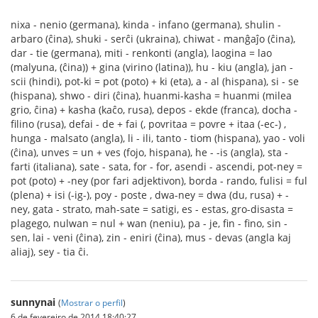
nixa - nenio (germana), kinda - infano (germana), shulin -
arbaro (ĉina), shuki - serĉi (ukraina), chiwat - manĝaĵo (ĉina),
dar - tie (germana), miti - renkonti (angla), laogina = lao
(malyuna, (ĉina)) + gina (virino (latina)), hu - kiu (angla), jan -
scii (hindi), pot-ki = pot (poto) + ki (eta), a - al (hispana), si - se
(hispana), shwo - diri (ĉina), huanmi-kasha = huanmi (milea
grio, ĉina) + kasha (kaĉo, rusa), depos - ekde (franca), docha -
filino (rusa), defai - de + fai (, povritaa = povre + itaa (-ec-) ,
hunga - malsato (angla), li - ili, tanto - tiom (hispana), yao - voli
(ĉina), unves = un + ves (fojo, hispana), he - -is (angla), sta -
farti (italiana), sate - sata, for - for, asendi - ascendi, pot-ney =
pot (poto) + -ney (por fari adjektivon), borda - rando, fulisi = ful
(plena) + isi (-ig-), poy - poste , dwa-ney = dwa (du, rusa) + -
ney, gata - strato, mah-sate = satigi, es - estas, gro-disasta =
plagego, nulwan = nul + wan (neniu), pa - je, fin - fino, sin -
sen, lai - veni (ĉina), zin - eniri (ĉina), mus - devas (angla kaj
aliaj), sey - tia ĉi.
sunnynai
(
Mostrar o perfil
)
6 de fevereiro de 2014 18:40:27