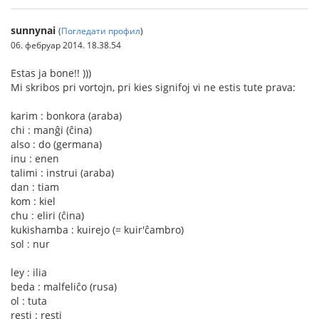
sunnynai
(
Погледати профил
)
06. фебруар 2014. 18.38.54
Estas ja bone!! )))
Mi skribos pri vortojn, pri kies signifoj vi ne estis tute prava:
karim : bonkora (araba)
chi : manĝi (ĉina)
also : do (germana)
inu : enen
talimi : instrui (araba)
dan : tiam
kom : kiel
chu : eliri (ĉina)
kukishamba : kuirejo (= kuir'ĉambro)
sol : nur
ley : ilia
beda : malfeliĉo (rusa)
ol : tuta
resti : resti