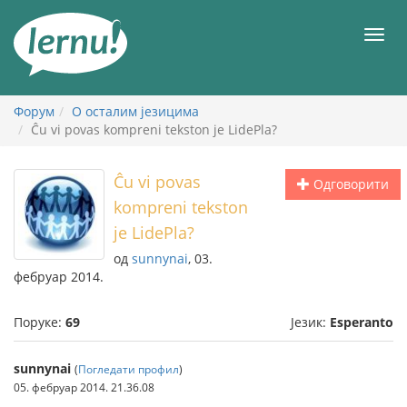
У
садржају
Мен
Форум
О осталим језицима
Ĉu vi povas kompreni tekston je LidePla?
Ĉu vi povas
Одговорити
kompreni tekston
je LidePla?
од
sunnynai
, 03.
фебруар 2014.
Поруке:
69
Језик:
Esperanto
sunnynai
(
Погледати профил
)
05. фебруар 2014. 21.36.08