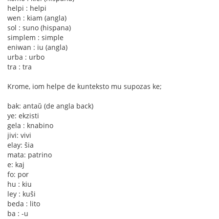
helpi : helpi
wen : kiam (angla)
sol : suno (hispana)
simplem : simple
eniwan : iu (angla)
urba : urbo
tra : tra
Krome, iom helpe de kunteksto mu supozas ke;
bak: antaŭ (de angla back)
ye: ekzisti
gela : knabino
jivi: vivi
elay: ŝia
mata: patrino
e: kaj
fo: por
hu : kiu
ley : kuŝi
beda : lito
ba : -u