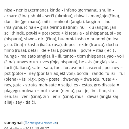
nixa - nenio (germana), kinda - infano (germana), shulin -
arbaro (ĉina), shuki - serĉi (ukraina), chiwat - manĝaĵo (ĉina),
dar - tie (germana), miti - renkonti (angla), laogina = lao
(malyuna, (ĉina)) + gina (virino (latina)), hu - kiu (angla), jan -
scii (hindi), pot-ki = pot (poto) + ki (eta), a - al (hispana), si - se
(hispana), shwo - diri (ĉina), huanmi-kasha = huanmi (milea
grio, ĉina) + kasha (kaĉo, rusa), depos - ekde (franca), docha -
filino (rusa), defai - de + fai (, povritaa = povre + itaa (-ec-) ,
hunga - malsato (angla), li - ili, tanto - tiom (hispana), yao - voli
(ĉina), unves = un + ves (fojo, hispana), he - -is (angla), sta -
farti (italiana), sate - sata, for - for, asendi - ascendi, pot-ney =
pot (poto) + -ney (por fari adjektivon), borda - rando, fulisi = ful
(plena) + isi (-ig-), poy - poste , dwa-ney = dwa (du, rusa) + -
ney, gata - strato, mah-sate = satigi, es - estas, gro-disasta =
plagego, nulwan = nul + wan (neniu), pa - je, fin - fino, sin -
sen, lai - veni (ĉina), zin - eniri (ĉina), mus - devas (angla kaj
aliaj), sey - tia ĉi.
sunnynai
(
Погледати профил
)
06. фебруар 2014. 18.40.27