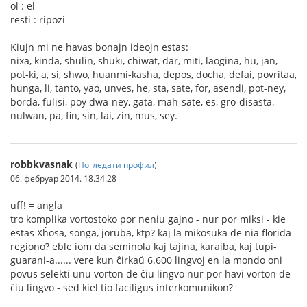
ol : el
resti : ripozi
Kiujn mi ne havas bonajn ideojn estas:
nixa, kinda, shulin, shuki, chiwat, dar, miti, laogina, hu, jan,
pot-ki, a, si, shwo, huanmi-kasha, depos, docha, defai, povritaa,
hunga, li, tanto, yao, unves, he, sta, sate, for, asendi, pot-ney,
borda, fulisi, poy dwa-ney, gata, mah-sate, es, gro-disasta,
nulwan, pa, fin, sin, lai, zin, mus, sey.
robbkvasnak
(
Погледати профил
)
06. фебруар 2014. 18.34.28
uff! = angla
tro komplika vortostoko por neniu gajno - nur por miksi - kie
estas Xĥosa, songa, joruba, ktp? kaj la mikosuka de nia florida
regiono? eble iom da seminola kaj tajina, karaiba, kaj tupi-
guarani-a...... vere kun ĉirkaŭ 6.600 lingvoj en la mondo oni
povus selekti unu vorton de ĉiu lingvo nur por havi vorton de
ĉiu lingvo - sed kiel tio faciligus interkomunikon?