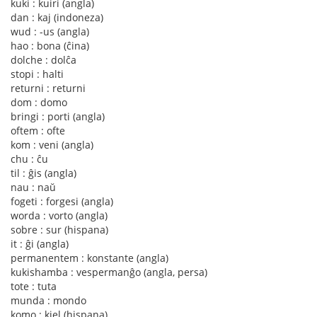
kuki : kuiri (angla)
dan : kaj (indoneza)
wud : -us (angla)
hao : bona (ĉina)
dolche : dolĉa
stopi : halti
returni : returni
dom : domo
bringi : porti (angla)
oftem : ofte
kom : veni (angla)
chu : ĉu
til : ĝis (angla)
nau : naŭ
fogeti : forgesi (angla)
worda : vorto (angla)
sobre : sur (hispana)
it : ĝi (angla)
permanentem : konstante (angla)
kukishamba : vespermanĝo (angla, persa)
tote : tuta
munda : mondo
komo : kiel (hispana)