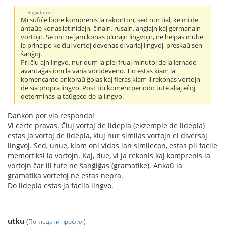
Rugxdoma:
Mi sufiĉe bone komprenis la rakonton, sed nur tial, ke mi de
antaŭe konas latinidajn, ĉinajn, rusajn, anglajn kaj germanajn
vortojn. Se oni ne jam konas plurajn lingvojn, ne helpas multe
la principo ke ĉiuj vortoj devenas el variaj lingvoj, preskaŭ sen
ŝanĝoj.
Pri ĉiu ajn lingvo, nur dum la plej fruaj minutoj de la lernado
avantaĝas iom la varia vortdeveno. Tio estas kiam la
komencanto ankoraŭ ĝojas kaj fieras kiam li rekonas vortojn
de sia propra lingvo. Post tiu komencperiodo tute aliaj eĉoj
determinas la taŭgeco de la lingvo.
Dankon por via respondo!
Vi certe pravas. Ĉiuj vortoj de lidepla (ekzemple de lidepla)
estas ja vortoj de lidepla, kiuj nur similas vortojn el diversaj
lingvoj. Sed, unue, kiam oni vidas ian similecon, estas pli facile
memorfiksi la vortojn. Kaj, due, vi ja rekonis kaj komprenis la
vortojn ĉar ili tute ne ŝanĝiĝas (gramatike). Ankaŭ la
gramatika vortetoj ne estas nepra.
Do lidepla estas ja facila lingvo.
utku
(
Погледати профил
)