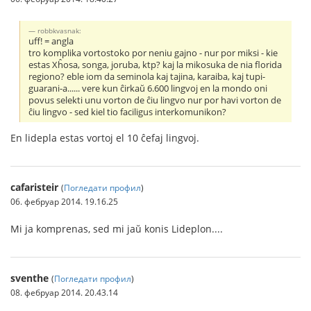
robbkvasnak:
uff! = angla
tro komplika vortostoko por neniu gajno - nur por miksi - kie
estas Xĥosa, songa, joruba, ktp? kaj la mikosuka de nia florida
regiono? eble iom da seminola kaj tajina, karaiba, kaj tupi-
guarani-a...... vere kun ĉirkaŭ 6.600 lingvoj en la mondo oni
povus selekti unu vorton de ĉiu lingvo nur por havi vorton de
ĉiu lingvo - sed kiel tio faciligus interkomunikon?
En lidepla estas vortoj el 10 ĉefaj lingvoj.
cafaristeir
(
Погледати профил
)
06. фебруар 2014. 19.16.25
Mi ja komprenas, sed mi jaŭ konis Lideplon....
sventhe
(
Погледати профил
)
08. фебруар 2014. 20.43.14