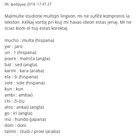
06. фебруар 2014. 17.47.27
Malmulte studinte multojn lingvon, mi ne sufiĉe komprenis la
tekston. Kelkaj vortoj pri kiuj mi havas ideon estas jenaj. Mi ne
scias kiom el tiuj estas korektaj.
mucho : multa (hispana)
yar : jaro
un : 1 (hispana)
povre : malriĉa (angla)
bat : sed (angla)
karim : kara (araba)
ela : ŝi (hispana)
sole : sole (hispana)
kun : kun
ambi : ambaŭ
chi : ĉi-tiu
also : ankaŭ (angla)
go : iri (angla)
inu : hundo (japana)
doni : doni
talimi : studi / provi (araba)