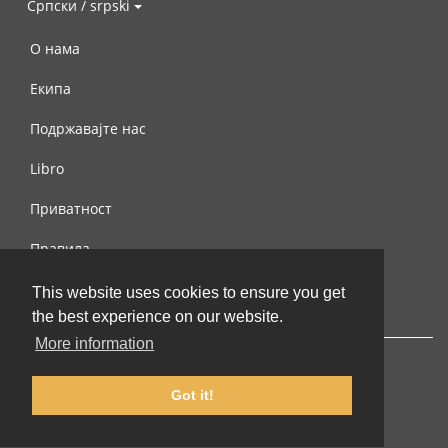
Српски / srpski
О нама
Екипа
Подржавајте нас
Libro
Приватност
Правила
Контактирајте нас
This website uses cookies to ensure you get
the best experience on our website.
More information
Got it!
© 2002-2026 lernu.net |
Impressum