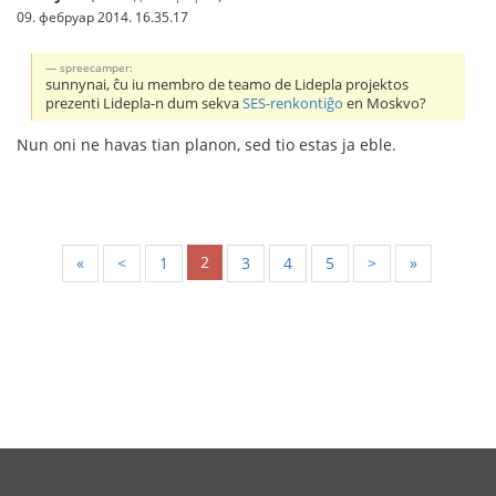
09. фебруар 2014. 16.35.17
spreecamper:
sunnynai, ĉu iu membro de teamo de Lidepla projektos
prezenti Lidepla-n dum sekva
SES-renkontiĝo
en Moskvo?
Nun oni ne havas tian planon, sed tio estas ja eble.
2
«
<
1
3
4
5
>
»