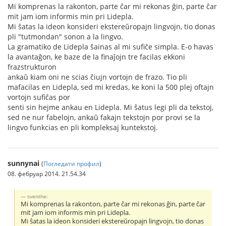
Mi komprenas la rakonton, parte ĉar mi rekonas ĝin, parte ĉar
mit jam iom informis min pri Lidepla.
Mi ŝatas la ideon konsideri ekstereŭropajn lingvojn, tio donas
pli "tutmondan" sonon a la lingvo.
La gramatiko de Lidepla ŝainas al mi sufiĉe simpla. E-o havas
la avantaĝon, ke baze de la finaĵojn tre facilas ekkoni
frazstrukturon
ankaŭ kiam oni ne scias ĉiujn vortojn de frazo. Tio pli
mafacilas en Lidepla, sed mi kredas, ke koni la 500 plej oftajn
vortojn sufiĉas por
senti sin hejme ankau en Lidepla. Mi ŝatus legi pli da tekstoj,
sed ne nur fabelojn, ankaŭ fakajn tekstojn por provi se la
lingvo funkcias en pli kompleksaj kuntekstoj.
sunnynai
(
Погледати профил
)
08. фебруар 2014. 21.54.34
sventhe:
Mi komprenas la rakonton, parte ĉar mi rekonas ĝin, parte ĉar
mit jam iom informis min pri Lidepla.
Mi ŝatas la ideon konsideri ekstereŭropajn lingvojn, tio donas