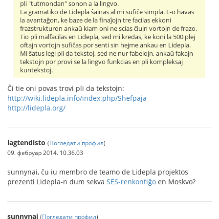
pli "tutmondan" sonon a la lingvo.
La gramatiko de Lidepla ŝainas al mi sufiĉe simpla. E-o havas
la avantaĝon, ke baze de la finaĵojn tre facilas ekkoni
frazstrukturon ankaŭ kiam oni ne scias ĉiujn vortojn de frazo.
Tio pli malfacilas en Lidepla, sed mi kredas, ke koni la 500 plej
oftajn vortojn sufiĉas por senti sin hejme ankau en Lidepla.
Mi ŝatus legi pli da tekstoj, sed ne nur fabelojn, ankaŭ fakajn
tekstojn por provi se la lingvo funkcias en pli kompleksaj
kuntekstoj.
Ĉi tie oni povas trovi pli da tekstojn:
http://wiki.lidepla.info/index.php/Shefpaja
http://lidepla.org/
lagtendisto
(
Погледати профил
)
09. фебруар 2014. 10.36.03
sunnynai, ĉu iu membro de teamo de Lidepla projektos
prezenti Lidepla-n dum sekva
SES-renkontiĝo
en Moskvo?
sunnynai
(
Погледати профил
)