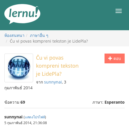
ไป
ยัง
เมนู
สารบัญ
ห้องสนทนา
ภาษาอื่น ๆ
Ĉu vi povas kompreni tekston je LidePla?
Ĉu vi povas
ตอบ
kompreni tekston
je LidePla?
จาก
sunnynai
, 3
กุมภาพันธ์ 2014
ข้อความ
69
ภาษา:
Esperanto
sunnynai
(
แสดงโปรไฟล์
)
5 กุมภาพันธ์ 2014, 21:36:08