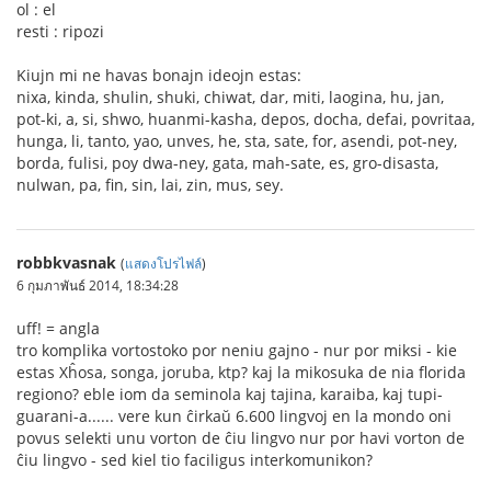
ol : el
resti : ripozi
Kiujn mi ne havas bonajn ideojn estas:
nixa, kinda, shulin, shuki, chiwat, dar, miti, laogina, hu, jan,
pot-ki, a, si, shwo, huanmi-kasha, depos, docha, defai, povritaa,
hunga, li, tanto, yao, unves, he, sta, sate, for, asendi, pot-ney,
borda, fulisi, poy dwa-ney, gata, mah-sate, es, gro-disasta,
nulwan, pa, fin, sin, lai, zin, mus, sey.
robbkvasnak
(
แสดงโปรไฟล์
)
6 กุมภาพันธ์ 2014, 18:34:28
uff! = angla
tro komplika vortostoko por neniu gajno - nur por miksi - kie
estas Xĥosa, songa, joruba, ktp? kaj la mikosuka de nia florida
regiono? eble iom da seminola kaj tajina, karaiba, kaj tupi-
guarani-a...... vere kun ĉirkaŭ 6.600 lingvoj en la mondo oni
povus selekti unu vorton de ĉiu lingvo nur por havi vorton de
ĉiu lingvo - sed kiel tio faciligus interkomunikon?