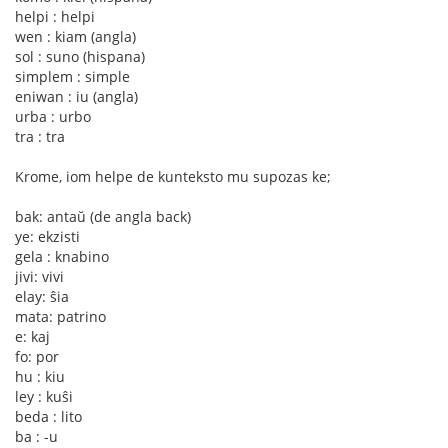
helpi : helpi
wen : kiam (angla)
sol : suno (hispana)
simplem : simple
eniwan : iu (angla)
urba : urbo
tra : tra
Krome, iom helpe de kunteksto mu supozas ke;
bak: antaŭ (de angla back)
ye: ekzisti
gela : knabino
jivi: vivi
elay: ŝia
mata: patrino
e: kaj
fo: por
hu : kiu
ley : kuŝi
beda : lito
ba : -u