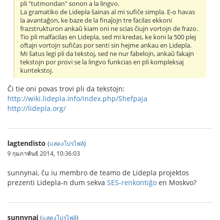
pli "tutmondan" sonon a la lingvo.
La gramatiko de Lidepla ŝainas al mi sufiĉe simpla. E-o havas
la avantaĝon, ke baze de la finaĵojn tre facilas ekkoni
frazstrukturon ankaŭ kiam oni ne scias ĉiujn vortojn de frazo.
Tio pli malfacilas en Lidepla, sed mi kredas, ke koni la 500 plej
oftajn vortojn sufiĉas por senti sin hejme ankau en Lidepla.
Mi ŝatus legi pli da tekstoj, sed ne nur fabelojn, ankaŭ fakajn
tekstojn por provi se la lingvo funkcias en pli kompleksaj
kuntekstoj.
Ĉi tie oni povas trovi pli da tekstojn:
http://wiki.lidepla.info/index.php/Shefpaja
http://lidepla.org/
lagtendisto
(
แสดงโปรไฟล์
)
9 กุมภาพันธ์ 2014, 10:36:03
sunnynai, ĉu iu membro de teamo de Lidepla projektos
prezenti Lidepla-n dum sekva
SES-renkontiĝo
en Moskvo?
sunnynai
(
แสดงโปรไฟล์
)