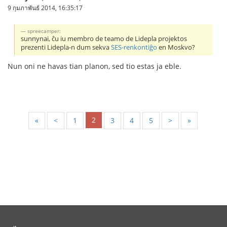
9 กุมภาพันธ์ 2014, 16:35:17
spreecamper:
sunnynai, ĉu iu membro de teamo de Lidepla projektos
prezenti Lidepla-n dum sekva
SES-renkontiĝo
en Moskvo?
Nun oni ne havas tian planon, sed tio estas ja eble.
2
«
<
1
3
4
5
>
»