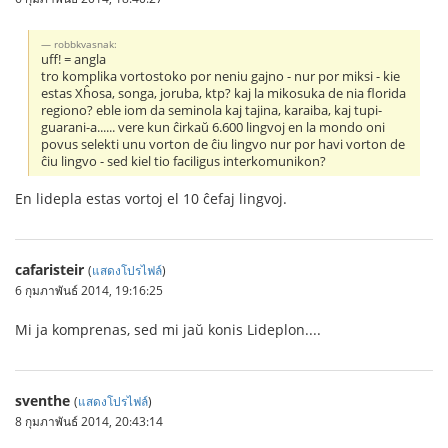
robbkvasnak:
uff! = angla
tro komplika vortostoko por neniu gajno - nur por miksi - kie
estas Xĥosa, songa, joruba, ktp? kaj la mikosuka de nia florida
regiono? eble iom da seminola kaj tajina, karaiba, kaj tupi-
guarani-a...... vere kun ĉirkaŭ 6.600 lingvoj en la mondo oni
povus selekti unu vorton de ĉiu lingvo nur por havi vorton de
ĉiu lingvo - sed kiel tio faciligus interkomunikon?
En lidepla estas vortoj el 10 ĉefaj lingvoj.
cafaristeir
(
แสดงโปรไฟล์
)
6 กุมภาพันธ์ 2014, 19:16:25
Mi ja komprenas, sed mi jaŭ konis Lideplon....
sventhe
(
แสดงโปรไฟล์
)
8 กุมภาพันธ์ 2014, 20:43:14