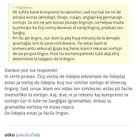
Rugxdoma:
Mi sufiĉe bone komprenis la rakonton, sed nur tial, ke mi de
antaŭe konas latinidajn, ĉinajn, rusajn, anglajn kaj germanajn
vortojn. Se oni ne jam konas plurajn lingvojn, ne helpas multe
la principo ke ĉiuj vortoj devenas el variaj lingvoj, preskaŭ sen
ŝanĝoj.
Pri ĉiu ajn lingvo, nur dum la plej fruaj minutoj de la lernado
avantaĝas iom la varia vortdeveno. Tio estas kiam la
komencanto ankoraŭ ĝojas kaj fieras kiam li rekonas vortojn
de sia propra lingvo. Post tiu komencperiodo tute aliaj eĉoj
determinas la taŭgeco de la lingvo.
Dankon por via respondo!
Vi certe pravas. Ĉiuj vortoj de lidepla (ekzemple de lidepla)
estas ja vortoj de lidepla, kiuj nur similas vortojn el diversaj
lingvoj. Sed, unue, kiam oni vidas ian similecon, estas pli facile
memorfiksi la vortojn. Kaj, due, vi ja rekonis kaj komprenis la
vortojn ĉar ili tute ne ŝanĝiĝas (gramatike). Ankaŭ la
gramatika vortetoj ne estas nepra.
Do lidepla estas ja facila lingvo.
utku
(
แสดงโปรไฟล์
)