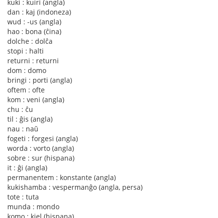
kuki : kuiri (angla)
dan : kaj (indoneza)
wud : -us (angla)
hao : bona (ĉina)
dolche : dolĉa
stopi : halti
returni : returni
dom : domo
bringi : porti (angla)
oftem : ofte
kom : veni (angla)
chu : ĉu
til : ĝis (angla)
nau : naŭ
fogeti : forgesi (angla)
worda : vorto (angla)
sobre : sur (hispana)
it : ĝi (angla)
permanentem : konstante (angla)
kukishamba : vespermanĝo (angla, persa)
tote : tuta
munda : mondo
komo : kiel (hispana)