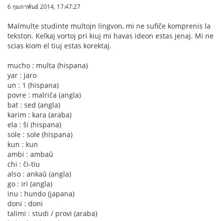
6 กุมภาพันธ์ 2014, 17:47:27
Malmulte studinte multojn lingvon, mi ne sufiĉe komprenis la
tekston. Kelkaj vortoj pri kiuj mi havas ideon estas jenaj. Mi ne
scias kiom el tiuj estas korektaj.
mucho : multa (hispana)
yar : jaro
un : 1 (hispana)
povre : malriĉa (angla)
bat : sed (angla)
karim : kara (araba)
ela : ŝi (hispana)
sole : sole (hispana)
kun : kun
ambi : ambaŭ
chi : ĉi-tiu
also : ankaŭ (angla)
go : iri (angla)
inu : hundo (japana)
doni : doni
talimi : studi / provi (araba)