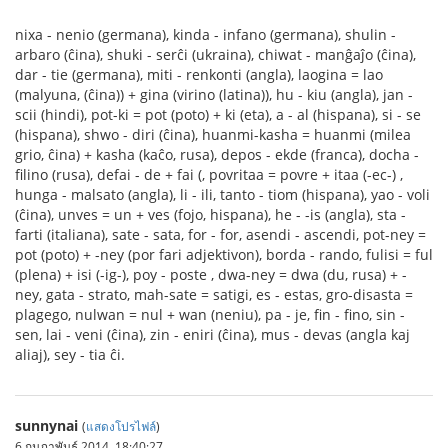
nixa - nenio (germana), kinda - infano (germana), shulin -
arbaro (ĉina), shuki - serĉi (ukraina), chiwat - manĝaĵo (ĉina),
dar - tie (germana), miti - renkonti (angla), laogina = lao
(malyuna, (ĉina)) + gina (virino (latina)), hu - kiu (angla), jan -
scii (hindi), pot-ki = pot (poto) + ki (eta), a - al (hispana), si - se
(hispana), shwo - diri (ĉina), huanmi-kasha = huanmi (milea
grio, ĉina) + kasha (kaĉo, rusa), depos - ekde (franca), docha -
filino (rusa), defai - de + fai (, povritaa = povre + itaa (-ec-) ,
hunga - malsato (angla), li - ili, tanto - tiom (hispana), yao - voli
(ĉina), unves = un + ves (fojo, hispana), he - -is (angla), sta -
farti (italiana), sate - sata, for - for, asendi - ascendi, pot-ney =
pot (poto) + -ney (por fari adjektivon), borda - rando, fulisi = ful
(plena) + isi (-ig-), poy - poste , dwa-ney = dwa (du, rusa) + -
ney, gata - strato, mah-sate = satigi, es - estas, gro-disasta =
plagego, nulwan = nul + wan (neniu), pa - je, fin - fino, sin -
sen, lai - veni (ĉina), zin - eniri (ĉina), mus - devas (angla kaj
aliaj), sey - tia ĉi.
sunnynai
(
แสดงโปรไฟล์
)
6 กุมภาพันธ์ 2014, 18:40:27