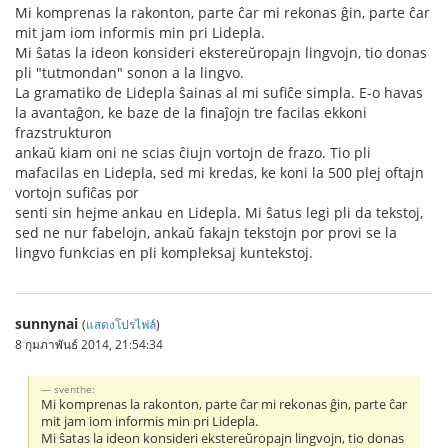
Mi komprenas la rakonton, parte ĉar mi rekonas ĝin, parte ĉar
mit jam iom informis min pri Lidepla.
Mi ŝatas la ideon konsideri ekstereŭropajn lingvojn, tio donas
pli "tutmondan" sonon a la lingvo.
La gramatiko de Lidepla ŝainas al mi sufiĉe simpla. E-o havas
la avantaĝon, ke baze de la finaĵojn tre facilas ekkoni
frazstrukturon
ankaŭ kiam oni ne scias ĉiujn vortojn de frazo. Tio pli
mafacilas en Lidepla, sed mi kredas, ke koni la 500 plej oftajn
vortojn sufiĉas por
senti sin hejme ankau en Lidepla. Mi ŝatus legi pli da tekstoj,
sed ne nur fabelojn, ankaŭ fakajn tekstojn por provi se la
lingvo funkcias en pli kompleksaj kuntekstoj.
sunnynai
(
แสดงโปรไฟล์
)
8 กุมภาพันธ์ 2014, 21:54:34
sventhe:
Mi komprenas la rakonton, parte ĉar mi rekonas ĝin, parte ĉar
mit jam iom informis min pri Lidepla.
Mi ŝatas la ideon konsideri ekstereŭropajn lingvojn, tio donas