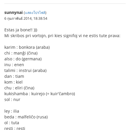
sunnynai
(
แสดงโปรไฟล์
)
6 กุมภาพันธ์ 2014, 18:38:54
Estas ja bone!! )))
Mi skribos pri vortojn, pri kies signifoj vi ne estis tute prava:
karim : bonkora (araba)
chi : manĝi (ĉina)
also : do (germana)
inu : enen
talimi : instrui (araba)
dan : tiam
kom : kiel
chu : eliri (ĉina)
kukishamba : kuirejo (= kuir'ĉambro)
sol : nur
ley : ilia
beda : malfeliĉo (rusa)
ol : tuta
resti : resti