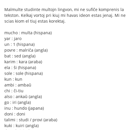
Malmulte studinte multojn lingvon, mi ne sufiĉe komprenis la
tekston. Kelkaj vortoj pri kiuj mi havas ideon estas jenaj. Mi ne
scias kiom el tiuj estas korektaj.
mucho : multa (hispana)
yar : jaro
un : 1 (hispana)
povre : malriĉa (angla)
bat : sed (angla)
karim : kara (araba)
ela : ŝi (hispana)
sole : sole (hispana)
kun : kun
ambi : ambaŭ
chi : ĉi-tiu
also : ankaŭ (angla)
go : iri (angla)
inu : hundo (japana)
doni : doni
talimi : studi / provi (araba)
kuki : kuiri (angla)