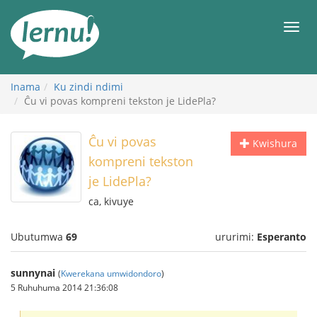
Ku
rupapuro
Urut
rw'ibirimwo
Inama
Ku zindi ndimi
Ĉu vi povas kompreni tekston je LidePla?
Ĉu vi povas
Kwishura
kompreni tekston
je LidePla?
ca, kivuye
Ubutumwa
69
ururimi:
Esperanto
sunnynai
(
Kwerekana umwidondoro
)
5 Ruhuhuma 2014 21:36:08