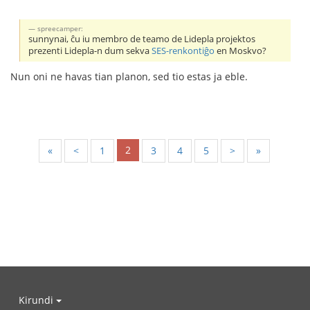
spreecamper:
sunnynai, ĉu iu membro de teamo de Lidepla projektos
prezenti Lidepla-n dum sekva
SES-renkontiĝo
en Moskvo?
Nun oni ne havas tian planon, sed tio estas ja eble.
2
«
<
1
3
4
5
>
»
Kirundi