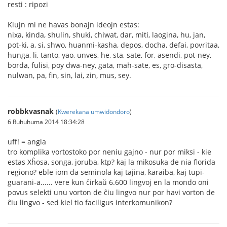
resti : ripozi
Kiujn mi ne havas bonajn ideojn estas:
nixa, kinda, shulin, shuki, chiwat, dar, miti, laogina, hu, jan,
pot-ki, a, si, shwo, huanmi-kasha, depos, docha, defai, povritaa,
hunga, li, tanto, yao, unves, he, sta, sate, for, asendi, pot-ney,
borda, fulisi, poy dwa-ney, gata, mah-sate, es, gro-disasta,
nulwan, pa, fin, sin, lai, zin, mus, sey.
robbkvasnak
(
Kwerekana umwidondoro
)
6 Ruhuhuma 2014 18:34:28
uff! = angla
tro komplika vortostoko por neniu gajno - nur por miksi - kie
estas Xĥosa, songa, joruba, ktp? kaj la mikosuka de nia florida
regiono? eble iom da seminola kaj tajina, karaiba, kaj tupi-
guarani-a...... vere kun ĉirkaŭ 6.600 lingvoj en la mondo oni
povus selekti unu vorton de ĉiu lingvo nur por havi vorton de
ĉiu lingvo - sed kiel tio faciligus interkomunikon?