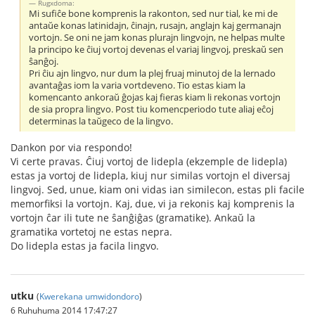
Rugxdoma:
Mi sufiĉe bone komprenis la rakonton, sed nur tial, ke mi de
antaŭe konas latinidajn, ĉinajn, rusajn, anglajn kaj germanajn
vortojn. Se oni ne jam konas plurajn lingvojn, ne helpas multe
la principo ke ĉiuj vortoj devenas el variaj lingvoj, preskaŭ sen
ŝanĝoj.
Pri ĉiu ajn lingvo, nur dum la plej fruaj minutoj de la lernado
avantaĝas iom la varia vortdeveno. Tio estas kiam la
komencanto ankoraŭ ĝojas kaj fieras kiam li rekonas vortojn
de sia propra lingvo. Post tiu komencperiodo tute aliaj eĉoj
determinas la taŭgeco de la lingvo.
Dankon por via respondo!
Vi certe pravas. Ĉiuj vortoj de lidepla (ekzemple de lidepla)
estas ja vortoj de lidepla, kiuj nur similas vortojn el diversaj
lingvoj. Sed, unue, kiam oni vidas ian similecon, estas pli facile
memorfiksi la vortojn. Kaj, due, vi ja rekonis kaj komprenis la
vortojn ĉar ili tute ne ŝanĝiĝas (gramatike). Ankaŭ la
gramatika vortetoj ne estas nepra.
Do lidepla estas ja facila lingvo.
utku
(
Kwerekana umwidondoro
)
6 Ruhuhuma 2014 17:47:27