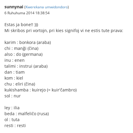
sunnynai
(
Kwerekana umwidondoro
)
6 Ruhuhuma 2014 18:38:54
Estas ja bone!! )))
Mi skribos pri vortojn, pri kies signifoj vi ne estis tute prava:
karim : bonkora (araba)
chi : manĝi (ĉina)
also : do (germana)
inu : enen
talimi : instrui (araba)
dan : tiam
kom : kiel
chu : eliri (ĉina)
kukishamba : kuirejo (= kuir'ĉambro)
sol : nur
ley : ilia
beda : malfeliĉo (rusa)
ol : tuta
resti : resti