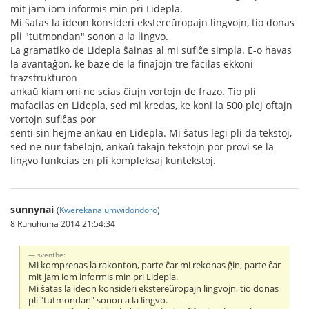
mit jam iom informis min pri Lidepla.
Mi ŝatas la ideon konsideri ekstereŭropajn lingvojn, tio donas
pli "tutmondan" sonon a la lingvo.
La gramatiko de Lidepla ŝainas al mi sufiĉe simpla. E-o havas
la avantaĝon, ke baze de la finaĵojn tre facilas ekkoni
frazstrukturon
ankaŭ kiam oni ne scias ĉiujn vortojn de frazo. Tio pli
mafacilas en Lidepla, sed mi kredas, ke koni la 500 plej oftajn
vortojn sufiĉas por
senti sin hejme ankau en Lidepla. Mi ŝatus legi pli da tekstoj,
sed ne nur fabelojn, ankaŭ fakajn tekstojn por provi se la
lingvo funkcias en pli kompleksaj kuntekstoj.
sunnynai
(
Kwerekana umwidondoro
)
8 Ruhuhuma 2014 21:54:34
sventhe:
Mi komprenas la rakonton, parte ĉar mi rekonas ĝin, parte ĉar
mit jam iom informis min pri Lidepla.
Mi ŝatas la ideon konsideri ekstereŭropajn lingvojn, tio donas
pli "tutmondan" sonon a la lingvo.