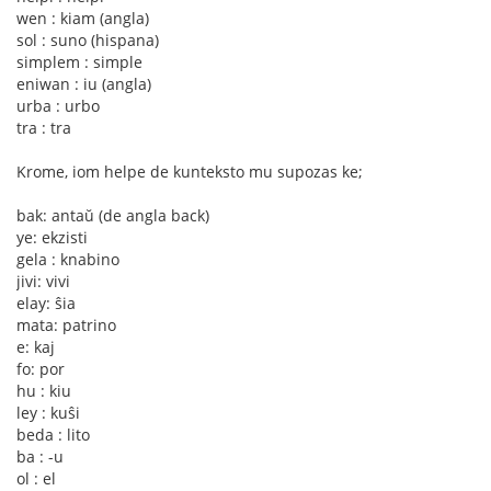
wen : kiam (angla)
sol : suno (hispana)
simplem : simple
eniwan : iu (angla)
urba : urbo
tra : tra
Krome, iom helpe de kunteksto mu supozas ke;
bak: antaŭ (de angla back)
ye: ekzisti
gela : knabino
jivi: vivi
elay: ŝia
mata: patrino
e: kaj
fo: por
hu : kiu
ley : kuŝi
beda : lito
ba : -u
ol : el