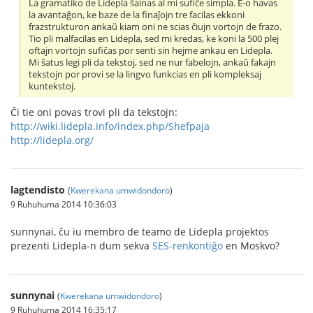
La gramatiko de Lidepla ŝainas al mi sufiĉe simpla. E-o havas
la avantaĝon, ke baze de la finaĵojn tre facilas ekkoni
frazstrukturon ankaŭ kiam oni ne scias ĉiujn vortojn de frazo.
Tio pli malfacilas en Lidepla, sed mi kredas, ke koni la 500 plej
oftajn vortojn sufiĉas por senti sin hejme ankau en Lidepla.
Mi ŝatus legi pli da tekstoj, sed ne nur fabelojn, ankaŭ fakajn
tekstojn por provi se la lingvo funkcias en pli kompleksaj
kuntekstoj.
Ĉi tie oni povas trovi pli da tekstojn:
http://wiki.lidepla.info/index.php/Shefpaja
http://lidepla.org/
lagtendisto
(
Kwerekana umwidondoro
)
9 Ruhuhuma 2014 10:36:03
sunnynai, ĉu iu membro de teamo de Lidepla projektos
prezenti Lidepla-n dum sekva
SES-renkontiĝo
en Moskvo?
sunnynai
(
Kwerekana umwidondoro
)
9 Ruhuhuma 2014 16:35:17