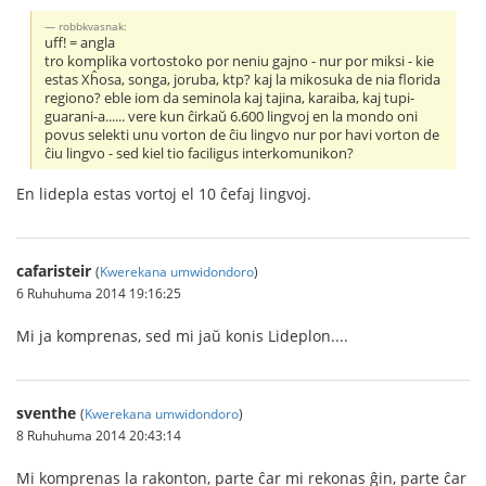
robbkvasnak:
uff! = angla
tro komplika vortostoko por neniu gajno - nur por miksi - kie
estas Xĥosa, songa, joruba, ktp? kaj la mikosuka de nia florida
regiono? eble iom da seminola kaj tajina, karaiba, kaj tupi-
guarani-a...... vere kun ĉirkaŭ 6.600 lingvoj en la mondo oni
povus selekti unu vorton de ĉiu lingvo nur por havi vorton de
ĉiu lingvo - sed kiel tio faciligus interkomunikon?
En lidepla estas vortoj el 10 ĉefaj lingvoj.
cafaristeir
(
Kwerekana umwidondoro
)
6 Ruhuhuma 2014 19:16:25
Mi ja komprenas, sed mi jaŭ konis Lideplon....
sventhe
(
Kwerekana umwidondoro
)
8 Ruhuhuma 2014 20:43:14
Mi komprenas la rakonton, parte ĉar mi rekonas ĝin, parte ĉar