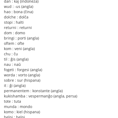
dan : kaj (indoneza)
wud : -us (angla)
hao : bona (ĉina)
dolche : dolĉa
stopi : halti
returni : returni
dom : domo
bringi : porti (angla)
oftem : ofte
kom : veni (angla)
chu : ĉu
til : ĝis (angla)
nau : naŭ
fogeti : forgesi (angla)
worda : vorto (angla)
sobre : sur (hispana)
it : ĝi (angla)
permanentem : konstante (angla)
kukishamba : vespermanĝo (angla, persa)
tote : tuta
munda : mondo
komo : kiel (hispana)
helpi : helpi