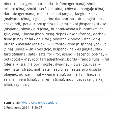
nixa - nenio (germana), kinda - infano (germana), shulin -
arbaro (ĉina), shuki - serĉi (ukraina), chiwat - manĝaĵo (ĉina),
dar - tie (germana), miti - renkonti (angla), laogina = lao
(malyuna, (ĉina)) + gina (virino (latina)), hu - kiu (angla), jan -
scii (hindi), pot-ki = pot (poto) + ki (eta), a - al (hispana), si - se
(hispana), shwo - diri (ĉina), huanmi-kasha = huanmi (milea
grio, ĉina) + kasha (kaĉo, rusa), depos - ekde (franca), docha -
filino (rusa), defai - de + fai (, povritaa = povre + itaa (-ec-) ,
hunga - malsato (angla), li - ili, tanto - tiom (hispana), yao - voli
(ĉina), unves = un + ves (fojo, hispana), he - -is (angla), sta -
farti (italiana), sate - sata, for - for, asendi - ascendi, pot-ney =
pot (poto) + -ney (por fari adjektivon), borda - rando, fulisi = ful
(plena) + isi (-ig-), poy - poste , dwa-ney = dwa (du, rusa) + -
ney, gata - strato, mah-sate = satigi, es - estas, gro-disasta =
plagego, nulwan = nul + wan (neniu), pa - je, fin - fino, sin -
sen, lai - veni (ĉina), zin - eniri (ĉina), mus - devas (angla kaj
aliaj), sey - tia ĉi.
sunnynai
(
Kwerekana umwidondoro
)
6 Ruhuhuma 2014 18:40:27