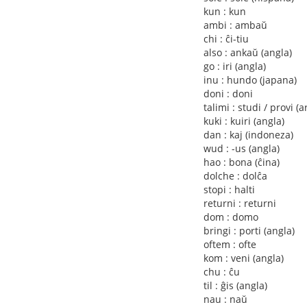
kun : kun
ambi : ambaŭ
chi : ĉi-tiu
also : ankaŭ (angla)
go : iri (angla)
inu : hundo (japana)
doni : doni
talimi : studi / provi (
kuki : kuiri (angla)
dan : kaj (indoneza)
wud : -us (angla)
hao : bona (ĉina)
dolche : dolĉa
stopi : halti
returni : returni
dom : domo
bringi : porti (angla)
oftem : ofte
kom : veni (angla)
chu : ĉu
til : ĝis (angla)
nau : naŭ