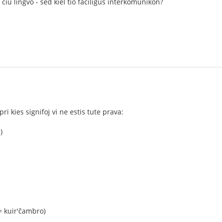
ĉiu lingvo - sed kiel tio faciligus interkomunikon?
pri kies signifoj vi ne estis tute prava:
)
= kuir'ĉambro)