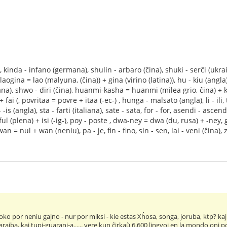
 kinda - infano (germana), shulin - arbaro (ĉina), shuki - serĉi (ukra
laogina = lao (malyuna, (ĉina)) + gina (virino (latina)), hu - kiu (angla), 
pana), shwo - diri (ĉina), huanmi-kasha = huanmi (milea grio, ĉina) + 
 + fai (, povritaa = povre + itaa (-ec-) , hunga - malsato (angla), li - il
 -is (angla), sta - farti (italiana), sate - sata, for - for, asendi - asce
ful (plena) + isi (-ig-), poy - poste , dwa-ney = dwa (du, rusa) + -ney, 
 = nul + wan (neniu), pa - je, fin - fino, sin - sen, lai - veni (ĉina), z
ko por neniu gajno - nur por miksi - kie estas Xĥosa, songa, joruba, ktp? ka
karaiba, kaj tupi-guarani-a...... vere kun ĉirkaŭ 6.600 lingvoj en la mondo oni