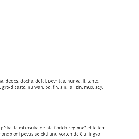
ha, depos, docha, defai, povritaa, hunga, li, tanto,
gro-disasta, nulwan, pa, fin, sin, lai, zin, mus, sey.
tp? kaj la mikosuka de nia florida regiono? eble iom
a mondo oni povus selekti unu vorton de ĉiu lingvo