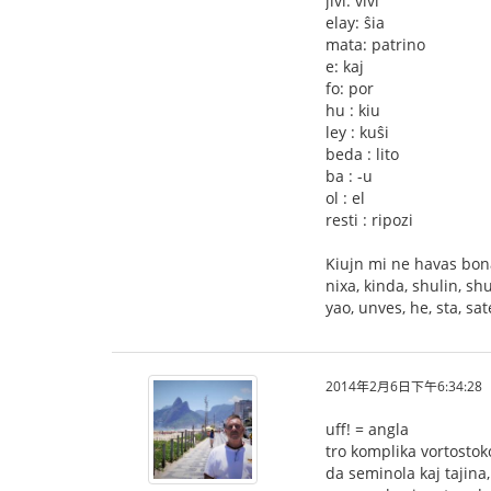
jivi: vivi
elay: ŝia
mata: patrino
e: kaj
fo: por
hu : kiu
ley : kuŝi
beda : lito
ba : -u
ol : el
resti : ripozi
Kiujn mi ne havas bona
nixa, kinda, shulin, shu
yao, unves, he, sta, sat
2014年2月6日下午6:34:28
uff! = angla
tro komplika vortostok
da seminola kaj tajina,