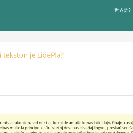
世界語?
 tekston je LidePla?
nis la rakonton, sed nur tial, ke mi de antaŭe konas latinidajn, ĉinajn, rusa
elpas multe la principo ke ĉiuj vortoj devenas el variaj lingvoj, preskaŭ sen ŝ
ur dum la plej fruaj minutoj de la lernado avantaĝas iom la varia vortdeveno.