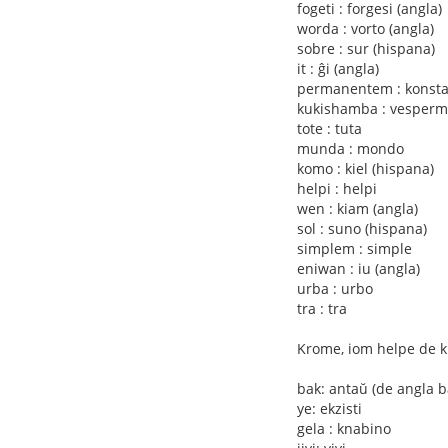
fogeti : forgesi (angla)
worda : vorto (angla)
sobre : sur (hispana)
it : ĝi (angla)
permanentem : konsta
kukishamba : vesperma
tote : tuta
munda : mondo
komo : kiel (hispana)
helpi : helpi
wen : kiam (angla)
sol : suno (hispana)
simplem : simple
eniwan : iu (angla)
urba : urbo
tra : tra
Krome, iom helpe de k
bak: antaŭ (de angla b
ye: ekzisti
gela : knabino