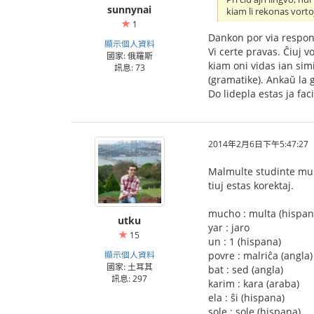
sunnynai
kiam li rekonas vorto
1
Dankon por via respo
顯示個人資料
Vi certe pravas. Ĉiuj v
國家: 俄羅斯
kiam oni vidas ian simi
訊息: 73
(gramatike). Ankaŭ la 
Do lidepla estas ja faci
2014年2月6日下午5:47:27
Malmulte studinte mult
tiuj estas korektaj.
mucho : multa (hispan
utku
yar : jaro
15
un : 1 (hispana)
顯示個人資料
povre : malriĉa (angla)
國家: 土耳其
bat : sed (angla)
訊息: 297
karim : kara (araba)
ela : ŝi (hispana)
sole : sole (hispana)