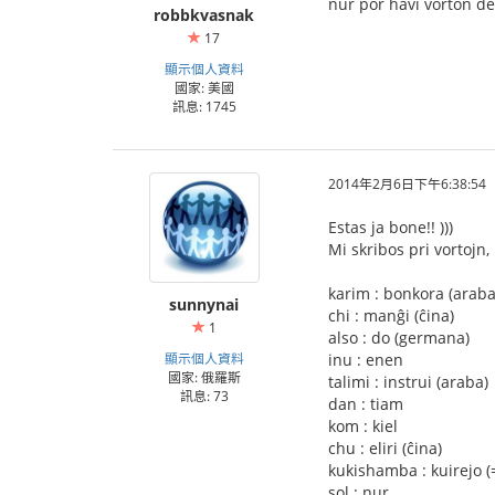
nur por havi vorton de 
robbkvasnak
17
顯示個人資料
國家: 美國
訊息: 1745
2014年2月6日下午6:38:54
Estas ja bone!! )))
Mi skribos pri vortojn, 
karim : bonkora (araba
sunnynai
chi : manĝi (ĉina)
1
also : do (germana)
顯示個人資料
inu : enen
國家: 俄羅斯
talimi : instrui (araba)
訊息: 73
dan : tiam
kom : kiel
chu : eliri (ĉina)
kukishamba : kuirejo (
sol : nur