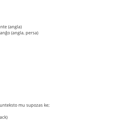
nte (angla)
nĝo (angla, persa)
unteksto mu supozas ke;
ack)