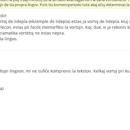
jn de sia propra lingvo. Post tiu komencperiodo tute aliaj eĉoj determinas la
ndo!
ortoj de lidepla (ekzemple de lidepla) estas ja vortoj de lidepla, kiuj
lecon, estas pli facile memorfiksi la vortojn. Kaj, due, vi ja rekonis 
gramatika vortetoj ne estas nepra.
la lingvo.
ojn lingvon, mi ne sufiĉe komprenis la tekston. Kelkaj vortoj pri ki
a)