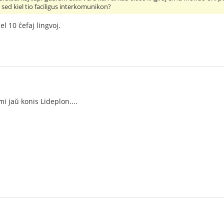
- sed kiel tio faciligus interkomunikon?
el 10 ĉefaj lingvoj.
i jaŭ konis Lideplon....