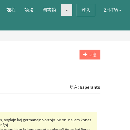
課程
語法
圖書館
ZH-TW
登入
回應
語言:
Esperanto
jn, anglajn kaj germanajn vortojn. Se oni ne jam konas
anĝoj.
 Tio estas kiam la komencanto ankoraŭ ĝojas kaj fieras