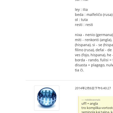
ley : ilia
beda : malfeliĉo (rusa)
ol : tuta
resti : resti
nixa - nenio (germana),
miti - renkonti (angla), 
(hispana), si - se (his
filino (rusa), defai - de
ves (fojo, hispana), he -
borda - rando, fulisi = 
disasta = plagego, nulwan
tia ĉi.
2014年2月6日下午6:40:27
robbkvasnak:
uff! = angla
tro komplika vortosto
seminola kaj tajina, 