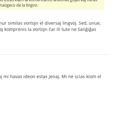
 taŭgeco de la lingvo.
 nur similas vortojn el diversaj lingvoj. Sed, unue,
kaj komprenis la vortojn ĉar ili tute ne ŝanĝiĝas
uj mi havas ideon estas jenaj. Mi ne scias kiom el