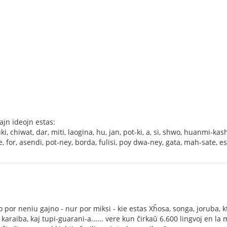
jn ideojn estas:
ki, chiwat, dar, miti, laogina, hu, jan, pot-ki, a, si, shwo, huanmi-kas
e, for, asendi, pot-ney, borda, fulisi, poy dwa-ney, gata, mah-sate, es, 
o por neniu gajno - nur por miksi - kie estas Xĥosa, songa, joruba, k
 karaiba, kaj tupi-guarani-a...... vere kun ĉirkaŭ 6.600 lingvoj en l