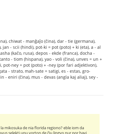
ina), chiwat - manĝaĵo (ĉina), dar - tie (germana),
jan - scii (hindi), pot-ki = pot (poto) + ki (eta), a - al
kasha (kaĉo, rusa), depos - ekde (franca), docha -
i, tanto - tiom (hispana), yao - voli (ĉina), unves = un +
ndi, pot-ney = pot (poto) + -ney (por fari adjektivon),
gata - strato, mah-sate = satigi, es - estas, gro-
in - eniri (ĉina), mus - devas (angla kaj aliaj), sey -
j la mikosuka de nia florida regiono? eble iom da
 povus selekti unu vorton de ĉiu lingvo nur por havi