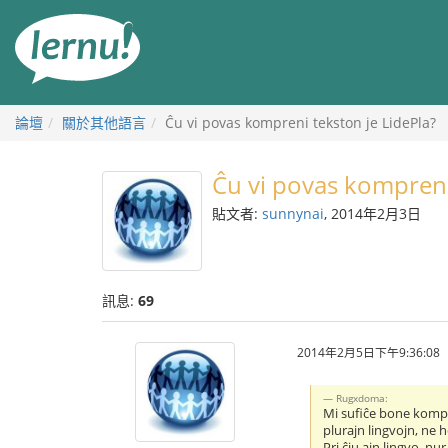
前
往
目
錄
論壇
關於其他語言
Ĉu vi povas kompreni tekston je LidePla?
Ĉu vi povas kompreni
貼文者:
sunnynai
, 2014年2月3日
訊息:
69
2014年2月5日下午9:36:08
Rugxdoma:
Mi sufiĉe bone kompre
plurajn lingvojn, ne h
Pri ĉiu ajn lingvo, n