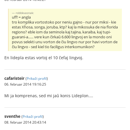
robbkvasnak:
uff! = angla
tro komplika vortostoko por neniu gajno - nur por miksi - kie
estas Xĥosa, songa, joruba, ktp? kaj la mikosuka de nia florida
regiono? eble iom da seminola kaj tajina, karaiba, kaj tupi-
guarani-a...... vere kun ĉirkaŭ 6.600 lingvoj en la mondo oni
povus selekti unu vorton de ĉiu lingvo nur por havi vorton de
ĉiu lingvo - sed kiel tio faciligus interkomunikon?
En lidepla estas vortoj el 10 ĉefaj lingvoj.
cafaristeir
(
Prikaži profil
)
06. februar 2014 19:16:25
Mi ja komprenas, sed mi jaŭ konis Lideplon....
sventhe
(
Prikaži profil
)
08. februar 2014 20:43:14