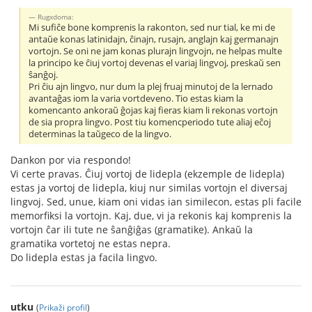
Rugxdoma:
Mi sufiĉe bone komprenis la rakonton, sed nur tial, ke mi de
antaŭe konas latinidajn, ĉinajn, rusajn, anglajn kaj germanajn
vortojn. Se oni ne jam konas plurajn lingvojn, ne helpas multe
la principo ke ĉiuj vortoj devenas el variaj lingvoj, preskaŭ sen
ŝanĝoj.
Pri ĉiu ajn lingvo, nur dum la plej fruaj minutoj de la lernado
avantaĝas iom la varia vortdeveno. Tio estas kiam la
komencanto ankoraŭ ĝojas kaj fieras kiam li rekonas vortojn
de sia propra lingvo. Post tiu komencperiodo tute aliaj eĉoj
determinas la taŭgeco de la lingvo.
Dankon por via respondo!
Vi certe pravas. Ĉiuj vortoj de lidepla (ekzemple de lidepla)
estas ja vortoj de lidepla, kiuj nur similas vortojn el diversaj
lingvoj. Sed, unue, kiam oni vidas ian similecon, estas pli facile
memorfiksi la vortojn. Kaj, due, vi ja rekonis kaj komprenis la
vortojn ĉar ili tute ne ŝanĝiĝas (gramatike). Ankaŭ la
gramatika vortetoj ne estas nepra.
Do lidepla estas ja facila lingvo.
utku
(
Prikaži profil
)