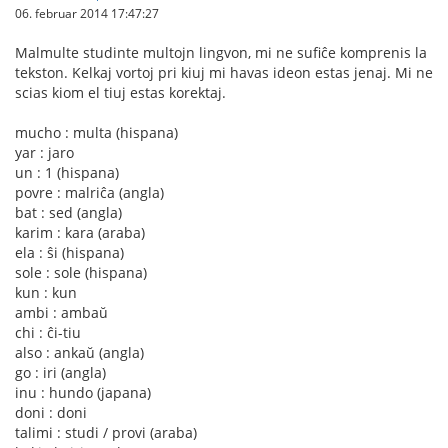
06. februar 2014 17:47:27
Malmulte studinte multojn lingvon, mi ne sufiĉe komprenis la
tekston. Kelkaj vortoj pri kiuj mi havas ideon estas jenaj. Mi ne
scias kiom el tiuj estas korektaj.
mucho : multa (hispana)
yar : jaro
un : 1 (hispana)
povre : malriĉa (angla)
bat : sed (angla)
karim : kara (araba)
ela : ŝi (hispana)
sole : sole (hispana)
kun : kun
ambi : ambaŭ
chi : ĉi-tiu
also : ankaŭ (angla)
go : iri (angla)
inu : hundo (japana)
doni : doni
talimi : studi / provi (araba)