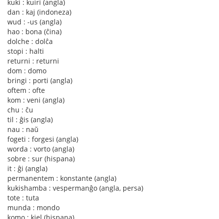
kuki : kuiri (angla)
dan : kaj (indoneza)
wud : -us (angla)
hao : bona (ĉina)
dolche : dolĉa
stopi : halti
returni : returni
dom : domo
bringi : porti (angla)
oftem : ofte
kom : veni (angla)
chu : ĉu
til : ĝis (angla)
nau : naŭ
fogeti : forgesi (angla)
worda : vorto (angla)
sobre : sur (hispana)
it : ĝi (angla)
permanentem : konstante (angla)
kukishamba : vespermanĝo (angla, persa)
tote : tuta
munda : mondo
komo : kiel (hispana)