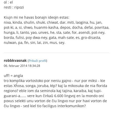
ol : el
resti : ripozi
Kiujn mi ne havas bonajn ideojn estas:
nixa, kinda, shulin, shuki, chiwat, dar, miti, laogina, hu, jan,
pot-ki, a, si, shwo, huanmi-kasha, depos, docha, defai, povritaa,
hunga, li, tanto, yao, unves, he, sta, sate, for, asendi, pot-ney,
borda, fulisi, poy dwa-ney, gata, mah-sate, es, gro-disasta,
nulwan, pa, fin, sin, lai, zin, mus, sey.
robbkvasnak
(
Prikaži profil
)
06. februar 2014 18:34:28
uff! = angla
tro komplika vortostoko por neniu gajno - nur por miksi - kie
estas Xĥosa, songa, joruba, ktp? kaj la mikosuka de nia florida
regiono? eble iom da seminola kaj tajina, karaiba, kaj tupi-
guarani-a...... vere kun ĉirkaŭ 6.600 lingvoj en la mondo oni
povus selekti unu vorton de ĉiu lingvo nur por havi vorton de
ĉiu lingvo - sed kiel tio faciligus interkomunikon?