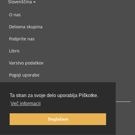
Slovenščina
O nas
Delovna skupina
Podprite nas
Libro
Varstvo podatkov
Pogoji uporabe
Navežite stik z nami
Ta stran za svoje delo uporablja Piškotke.
Več informacij
Soglašam
© 2002-2026 lernu.net |
Impressum