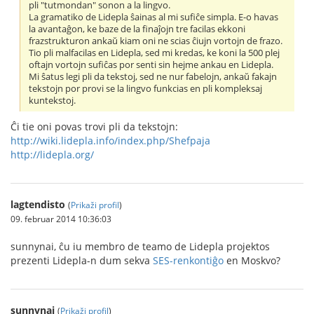
pli "tutmondan" sonon a la lingvo.
La gramatiko de Lidepla ŝainas al mi sufiĉe simpla. E-o havas
la avantaĝon, ke baze de la finaĵojn tre facilas ekkoni
frazstrukturon ankaŭ kiam oni ne scias ĉiujn vortojn de frazo.
Tio pli malfacilas en Lidepla, sed mi kredas, ke koni la 500 plej
oftajn vortojn sufiĉas por senti sin hejme ankau en Lidepla.
Mi ŝatus legi pli da tekstoj, sed ne nur fabelojn, ankaŭ fakajn
tekstojn por provi se la lingvo funkcias en pli kompleksaj
kuntekstoj.
Ĉi tie oni povas trovi pli da tekstojn:
http://wiki.lidepla.info/index.php/Shefpaja
http://lidepla.org/
lagtendisto
(
Prikaži profil
)
09. februar 2014 10:36:03
sunnynai, ĉu iu membro de teamo de Lidepla projektos
prezenti Lidepla-n dum sekva
SES-renkontiĝo
en Moskvo?
sunnynai
(
Prikaži profil
)