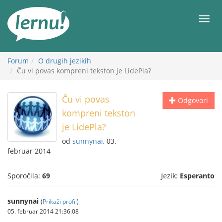
K
vsebini
Meni
Forum
O drugih jezikih
Ĉu vi povas kompreni tekston je LidePla?
Ĉu vi povas
Odgovori
kompreni tekston
je LidePla?
od
sunnynai
, 03.
februar 2014
Sporočila:
69
Jezik:
Esperanto
sunnynai
(
Prikaži profil
)
05. februar 2014 21:36:08