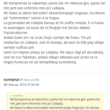
Mi komprenas la rakonton, parte ĉar mi rekonas ĝin, parte ĉar
mit jam iom informis min pri Lidepla.
Mi ŝatas la ideon konsideri ekstereŭropajn lingvojn, tio donas
pli "tutmondan" sonon a la lingvo.
La gramatiko de Lidepla ŝainas al mi sufiĉe simpla. E-o havas
la avantaĝon, ke baze de la finaĵojn tre facilas ekkoni
frazstrukturon
ankaŭ kiam oni ne scias ĉiujn vortojn de frazo. Tio pli
mafacilas en Lidepla, sed mi kredas, ke koni la 500 plej oftajn
vortojn sufiĉas por
senti sin hejme ankau en Lidepla. Mi ŝatus legi pli da tekstoj,
sed ne nur fabelojn, ankaŭ fakajn tekstojn por provi se la
lingvo funkcias en pli kompleksaj kuntekstoj.
sunnynai
(
Prikaži profil
)
08. februar 2014 21:54:34
sventhe:
Mi komprenas la rakonton, parte ĉar mi rekonas ĝin, parte ĉar
mit jam iom informis min pri Lidepla.
Mi ŝatas la ideon konsideri ekstereŭropajn lingvojn, tio donas