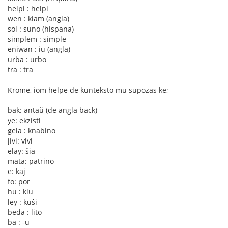
helpi : helpi
wen : kiam (angla)
sol : suno (hispana)
simplem : simple
eniwan : iu (angla)
urba : urbo
tra : tra
Krome, iom helpe de kunteksto mu supozas ke;
bak: antaŭ (de angla back)
ye: ekzisti
gela : knabino
jivi: vivi
elay: ŝia
mata: patrino
e: kaj
fo: por
hu : kiu
ley : kuŝi
beda : lito
ba : -u