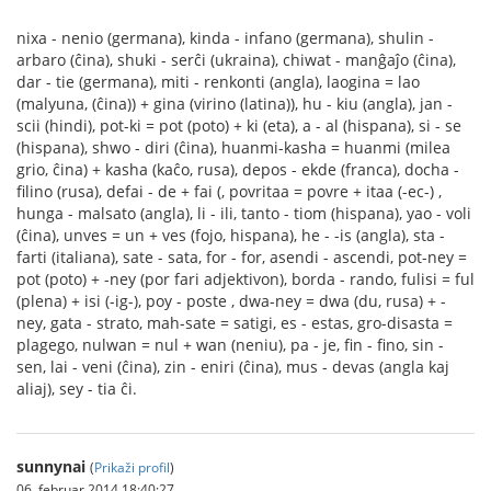
nixa - nenio (germana), kinda - infano (germana), shulin -
arbaro (ĉina), shuki - serĉi (ukraina), chiwat - manĝaĵo (ĉina),
dar - tie (germana), miti - renkonti (angla), laogina = lao
(malyuna, (ĉina)) + gina (virino (latina)), hu - kiu (angla), jan -
scii (hindi), pot-ki = pot (poto) + ki (eta), a - al (hispana), si - se
(hispana), shwo - diri (ĉina), huanmi-kasha = huanmi (milea
grio, ĉina) + kasha (kaĉo, rusa), depos - ekde (franca), docha -
filino (rusa), defai - de + fai (, povritaa = povre + itaa (-ec-) ,
hunga - malsato (angla), li - ili, tanto - tiom (hispana), yao - voli
(ĉina), unves = un + ves (fojo, hispana), he - -is (angla), sta -
farti (italiana), sate - sata, for - for, asendi - ascendi, pot-ney =
pot (poto) + -ney (por fari adjektivon), borda - rando, fulisi = ful
(plena) + isi (-ig-), poy - poste , dwa-ney = dwa (du, rusa) + -
ney, gata - strato, mah-sate = satigi, es - estas, gro-disasta =
plagego, nulwan = nul + wan (neniu), pa - je, fin - fino, sin -
sen, lai - veni (ĉina), zin - eniri (ĉina), mus - devas (angla kaj
aliaj), sey - tia ĉi.
sunnynai
(
Prikaži profil
)
06. februar 2014 18:40:27