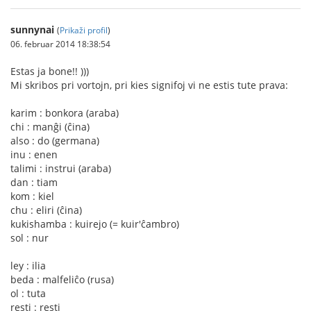
sunnynai
(
Prikaži profil
)
06. februar 2014 18:38:54
Estas ja bone!! )))
Mi skribos pri vortojn, pri kies signifoj vi ne estis tute prava:
karim : bonkora (araba)
chi : manĝi (ĉina)
also : do (germana)
inu : enen
talimi : instrui (araba)
dan : tiam
kom : kiel
chu : eliri (ĉina)
kukishamba : kuirejo (= kuir'ĉambro)
sol : nur
ley : ilia
beda : malfeliĉo (rusa)
ol : tuta
resti : resti