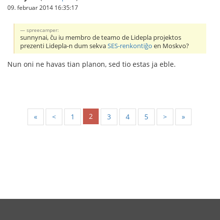
09. februar 2014 16:35:17
spreecamper:
sunnynai, ĉu iu membro de teamo de Lidepla projektos
prezenti Lidepla-n dum sekva
SES-renkontiĝo
en Moskvo?
Nun oni ne havas tian planon, sed tio estas ja eble.
2
«
<
1
3
4
5
>
»