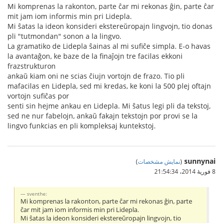
Mi komprenas la rakonton, parte ĉar mi rekonas ĝin, parte ĉar
mit jam iom informis min pri Lidepla.
Mi ŝatas la ideon konsideri ekstereŭropajn lingvojn, tio donas
pli "tutmondan" sonon a la lingvo.
La gramatiko de Lidepla ŝainas al mi sufiĉe simpla. E-o havas
la avantaĝon, ke baze de la finaĵojn tre facilas ekkoni
frazstrukturon
ankaŭ kiam oni ne scias ĉiujn vortojn de frazo. Tio pli
mafacilas en Lidepla, sed mi kredas, ke koni la 500 plej oftajn
vortojn sufiĉas por
senti sin hejme ankau en Lidepla. Mi ŝatus legi pli da tekstoj,
sed ne nur fabelojn, ankaŭ fakajn tekstojn por provi se la
lingvo funkcias en pli kompleksaj kuntekstoj.
sunnynai
(
نمایش مشخصات
)
8 فوریهٔ 2014،‏ 21:54:34
sventhe:
Mi komprenas la rakonton, parte ĉar mi rekonas ĝin, parte
ĉar mit jam iom informis min pri Lidepla.
Mi ŝatas la ideon konsideri ekstereŭropajn lingvojn, tio