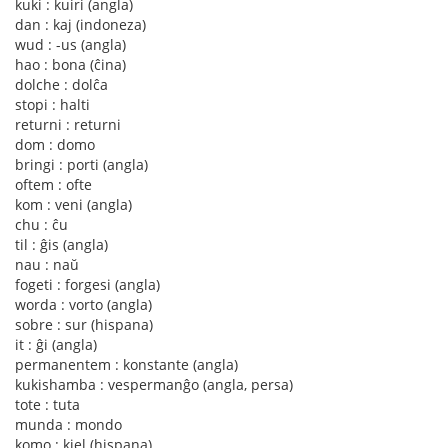
kuki : kuiri (angla)
dan : kaj (indoneza)
wud : -us (angla)
hao : bona (ĉina)
dolche : dolĉa
stopi : halti
returni : returni
dom : domo
bringi : porti (angla)
oftem : ofte
kom : veni (angla)
chu : ĉu
til : ĝis (angla)
nau : naŭ
fogeti : forgesi (angla)
worda : vorto (angla)
sobre : sur (hispana)
it : ĝi (angla)
permanentem : konstante (angla)
kukishamba : vespermanĝo (angla, persa)
tote : tuta
munda : mondo
komo : kiel (hispana)