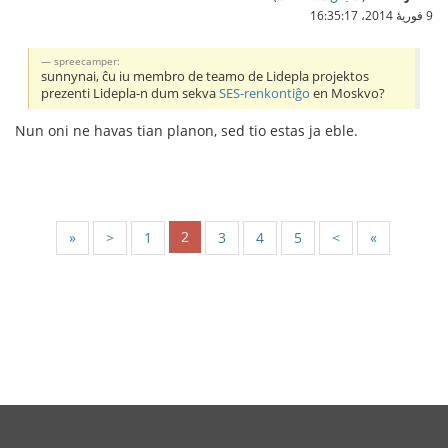
9 فوریهٔ 2014،‏ 16:35:17
spreecamper:
sunnynai, ĉu iu membro de teamo de Lidepla projektos
prezenti Lidepla-n dum sekva
SES-renkontiĝo
en Moskvo?
Nun oni ne havas tian planon, sed tio estas ja eble.
2
«
<
1
3
4
5
>
»