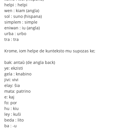
helpi : helpi
wen : kiam (angla)
sol : suno (hispana)
simplem : simple
eniwan : iu (angla)
urba : urbo
tra : tra
Krome, iom helpe de kunteksto mu supozas ke;
bak: antaŭ (de angla back)
ye: ekzisti
gela : knabino
jivi: vivi
elay: ŝia
mata: patrino
e: kaj
fo: por
hu : kiu
ley : kuŝi
beda : lito
ba : -u