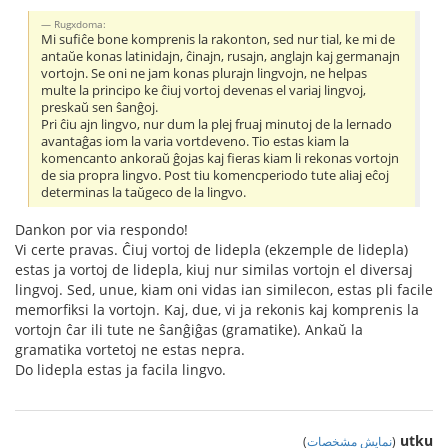
Rugxdoma:
Mi sufiĉe bone komprenis la rakonton, sed nur tial, ke mi de
antaŭe konas latinidajn, ĉinajn, rusajn, anglajn kaj germanajn
vortojn. Se oni ne jam konas plurajn lingvojn, ne helpas
multe la principo ke ĉiuj vortoj devenas el variaj lingvoj,
preskaŭ sen ŝanĝoj.
Pri ĉiu ajn lingvo, nur dum la plej fruaj minutoj de la lernado
avantaĝas iom la varia vortdeveno. Tio estas kiam la
komencanto ankoraŭ ĝojas kaj fieras kiam li rekonas vortojn
de sia propra lingvo. Post tiu komencperiodo tute aliaj eĉoj
determinas la taŭgeco de la lingvo.
Dankon por via respondo!
Vi certe pravas. Ĉiuj vortoj de lidepla (ekzemple de lidepla)
estas ja vortoj de lidepla, kiuj nur similas vortojn el diversaj
lingvoj. Sed, unue, kiam oni vidas ian similecon, estas pli facile
memorfiksi la vortojn. Kaj, due, vi ja rekonis kaj komprenis la
vortojn ĉar ili tute ne ŝanĝiĝas (gramatike). Ankaŭ la
gramatika vortetoj ne estas nepra.
Do lidepla estas ja facila lingvo.
utku
(
نمایش مشخصات
)