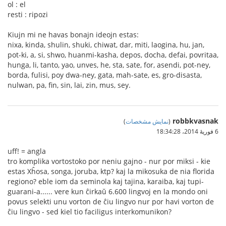
ol : el
resti : ripozi
Kiujn mi ne havas bonajn ideojn estas:
nixa, kinda, shulin, shuki, chiwat, dar, miti, laogina, hu, jan,
pot-ki, a, si, shwo, huanmi-kasha, depos, docha, defai, povritaa,
hunga, li, tanto, yao, unves, he, sta, sate, for, asendi, pot-ney,
borda, fulisi, poy dwa-ney, gata, mah-sate, es, gro-disasta,
nulwan, pa, fin, sin, lai, zin, mus, sey.
robbkvasnak
(
نمایش مشخصات
)
6 فوریهٔ 2014،‏ 18:34:28
uff! = angla
tro komplika vortostoko por neniu gajno - nur por miksi - kie
estas Xĥosa, songa, joruba, ktp? kaj la mikosuka de nia florida
regiono? eble iom da seminola kaj tajina, karaiba, kaj tupi-
guarani-a...... vere kun ĉirkaŭ 6.600 lingvoj en la mondo oni
povus selekti unu vorton de ĉiu lingvo nur por havi vorton de
ĉiu lingvo - sed kiel tio faciligus interkomunikon?