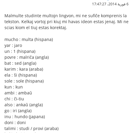
6 فوریهٔ 2014،‏ 17:47:27
Malmulte studinte multojn lingvon, mi ne sufiĉe komprenis la
tekston. Kelkaj vortoj pri kiuj mi havas ideon estas jenaj. Mi ne
scias kiom el tiuj estas korektaj.
mucho : multa (hispana)
yar : jaro
un : 1 (hispana)
povre : malriĉa (angla)
bat : sed (angla)
karim : kara (araba)
ela : ŝi (hispana)
sole : sole (hispana)
kun : kun
ambi : ambaŭ
chi : ĉi-tiu
also : ankaŭ (angla)
go : iri (angla)
inu : hundo (japana)
doni : doni
talimi : studi / provi (araba)