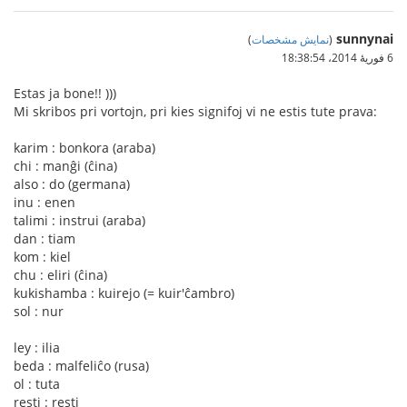
sunnynai
(
نمایش مشخصات
)
6 فوریهٔ 2014،‏ 18:38:54
Estas ja bone!! )))
Mi skribos pri vortojn, pri kies signifoj vi ne estis tute prava:
karim : bonkora (araba)
chi : manĝi (ĉina)
also : do (germana)
inu : enen
talimi : instrui (araba)
dan : tiam
kom : kiel
chu : eliri (ĉina)
kukishamba : kuirejo (= kuir'ĉambro)
sol : nur
ley : ilia
beda : malfeliĉo (rusa)
ol : tuta
resti : resti