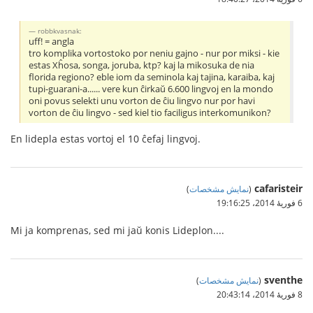
robbkvasnak:
uff! = angla
tro komplika vortostoko por neniu gajno - nur por miksi - kie
estas Xĥosa, songa, joruba, ktp? kaj la mikosuka de nia
florida regiono? eble iom da seminola kaj tajina, karaiba, kaj
tupi-guarani-a...... vere kun ĉirkaŭ 6.600 lingvoj en la mondo
oni povus selekti unu vorton de ĉiu lingvo nur por havi
vorton de ĉiu lingvo - sed kiel tio faciligus interkomunikon?
En lidepla estas vortoj el 10 ĉefaj lingvoj.
cafaristeir
(
نمایش مشخصات
)
6 فوریهٔ 2014،‏ 19:16:25
Mi ja komprenas, sed mi jaŭ konis Lideplon....
sventhe
(
نمایش مشخصات
)
8 فوریهٔ 2014،‏ 20:43:14