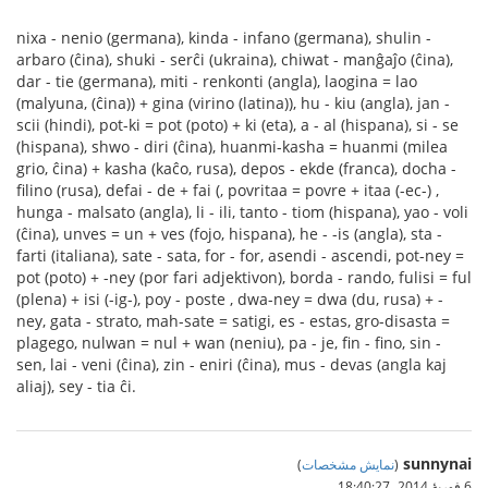
nixa - nenio (germana), kinda - infano (germana), shulin -
arbaro (ĉina), shuki - serĉi (ukraina), chiwat - manĝaĵo (ĉina),
dar - tie (germana), miti - renkonti (angla), laogina = lao
(malyuna, (ĉina)) + gina (virino (latina)), hu - kiu (angla), jan -
scii (hindi), pot-ki = pot (poto) + ki (eta), a - al (hispana), si - se
(hispana), shwo - diri (ĉina), huanmi-kasha = huanmi (milea
grio, ĉina) + kasha (kaĉo, rusa), depos - ekde (franca), docha -
filino (rusa), defai - de + fai (, povritaa = povre + itaa (-ec-) ,
hunga - malsato (angla), li - ili, tanto - tiom (hispana), yao - voli
(ĉina), unves = un + ves (fojo, hispana), he - -is (angla), sta -
farti (italiana), sate - sata, for - for, asendi - ascendi, pot-ney =
pot (poto) + -ney (por fari adjektivon), borda - rando, fulisi = ful
(plena) + isi (-ig-), poy - poste , dwa-ney = dwa (du, rusa) + -
ney, gata - strato, mah-sate = satigi, es - estas, gro-disasta =
plagego, nulwan = nul + wan (neniu), pa - je, fin - fino, sin -
sen, lai - veni (ĉina), zin - eniri (ĉina), mus - devas (angla kaj
aliaj), sey - tia ĉi.
sunnynai
(
نمایش مشخصات
)
6 فوریهٔ 2014،‏ 18:40:27