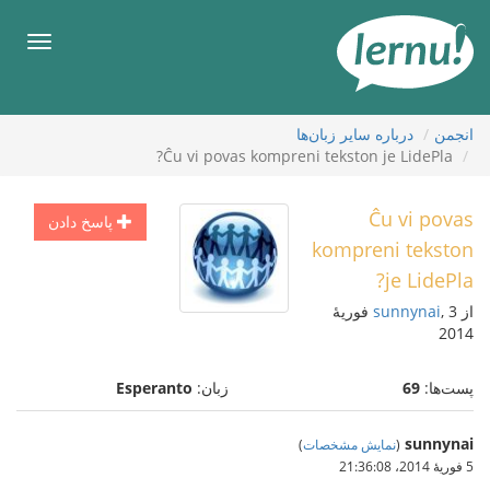
رود
ه
فهرس
حتوا
انجمن
درباره ساير زبان‌ها
Ĉu vi povas kompreni tekston je LidePla?
Ĉu vi povas
پاسخ دادن
kompreni tekston
je LidePla?
از
sunnynai
, 3 فوریهٔ
2014
پست‌ها:
69
زبان:
Esperanto
sunnynai
(
نمایش مشخصات
)
5 فوریهٔ 2014،‏ 21:36:08