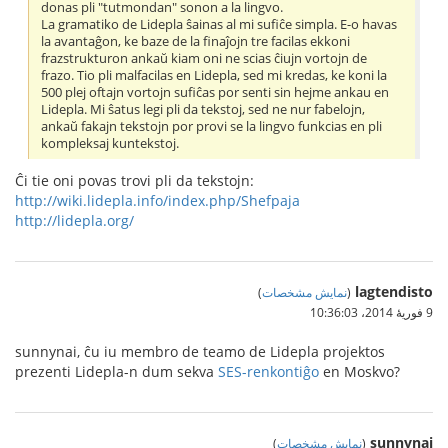
donas pli "tutmondan" sonon a la lingvo.
La gramatiko de Lidepla ŝainas al mi sufiĉe simpla. E-o havas
la avantaĝon, ke baze de la finaĵojn tre facilas ekkoni
frazstrukturon ankaŭ kiam oni ne scias ĉiujn vortojn de
frazo. Tio pli malfacilas en Lidepla, sed mi kredas, ke koni la
500 plej oftajn vortojn sufiĉas por senti sin hejme ankau en
Lidepla. Mi ŝatus legi pli da tekstoj, sed ne nur fabelojn,
ankaŭ fakajn tekstojn por provi se la lingvo funkcias en pli
kompleksaj kuntekstoj.
Ĉi tie oni povas trovi pli da tekstojn:
http://wiki.lidepla.info/index.php/Shefpaja
http://lidepla.org/
lagtendisto
(
نمایش مشخصات
)
9 فوریهٔ 2014،‏ 10:36:03
sunnynai, ĉu iu membro de teamo de Lidepla projektos
prezenti Lidepla-n dum sekva
SES-renkontiĝo
en Moskvo?
sunnynai
(
نمایش مشخصات
)