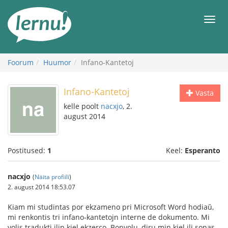
Sisu
juurde
Men
Foorum
Huumor
Infano-Kantetoj
Infano-Kantetoj
Vasta
kelle poolt
nacxjo
, 2.
august 2014
Postitused:
1
Keel:
Esperanto
nacxjo
(
Näita profiili
)
2. august 2014 18:53.07
Kiam mi studintas por ekzameno pri Microsoft Word hodiaŭ,
mi renkontis tri infano-kantetojn interne de dokumento. Mi
volis tradukti ilin kiel ekzerco. Bonvolu, diru min kiel ili sonas