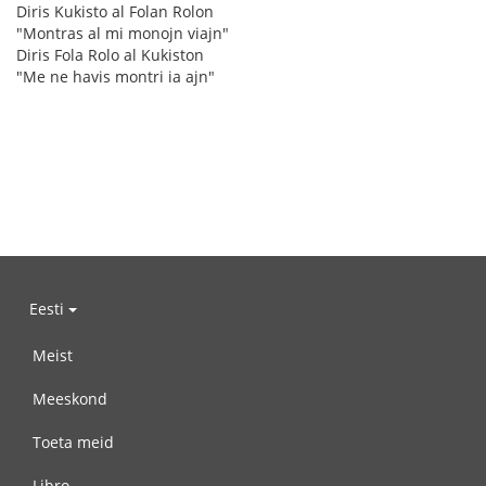
Diris Kukisto al Folan Rolon
"Montras al mi monojn viajn"
Diris Fola Rolo al Kukiston
"Me ne havis montri ia ajn"
Eesti
Meist
Meeskond
Toeta meid
Libro