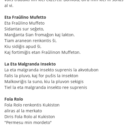
al vi.
Eta Fraŭlino Mufetto
Eta Fraŭlino Muffeto
Sidantas sur seĝeto,
Manĝanta ŝian fromaĝon kaj lakton.
Tiam araneon renkontis ŝi,
Kiu sidiĝis apud ŝi,
Kaj fortimiĝis etan Fraŭlinon Muffeton.
La Eta Malgranda Insekto
La eta malgranda insekto suprenis la akvotubon
Falis la pluvo, kaj for puŝis la insekton
Malkovriĝis la suno, kiu la pluvon sekigis
Tiel la eta malgranda insekto ree suprenis
Fola Rolo
Fola Rolo renkontis Kukiston
aliras al la merkato
Diris Fola Rolo al Kukiston
"Permesu min mordeto"