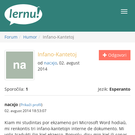
K
vsebini
Meni
Forum
Humor
Infano-Kantetoj
Infano-Kantetoj
Odgovori
od
nacxjo
, 02. avgust
2014
Sporočila:
1
Jezik:
Esperanto
nacxjo
(
Prikaži profil
)
02. avgust 2014 18:53:07
Kiam mi studintas por ekzameno pri Microsoft Word hodiaŭ,
mi renkontis tri infano-kantetojn interne de dokumento. Mi
volis tradukti ilin kiel ekzerco. Bonvolu, diru min kiel ili sonas