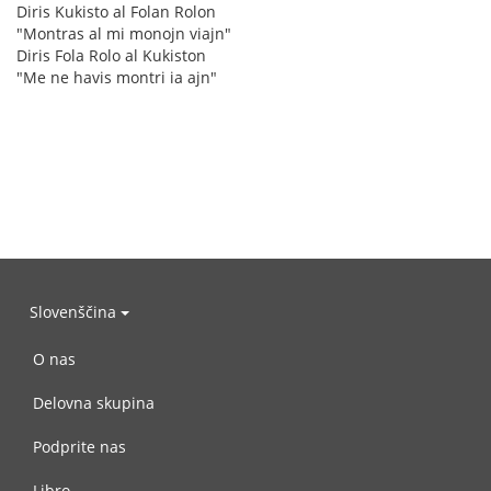
Diris Kukisto al Folan Rolon
"Montras al mi monojn viajn"
Diris Fola Rolo al Kukiston
"Me ne havis montri ia ajn"
Slovenščina
O nas
Delovna skupina
Podprite nas
Libro