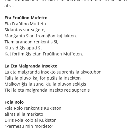
al vi.
Eta Fraŭlino Mufetto
Eta Fraŭlino Muffeto
Sidantas sur seĝeto,
Manĝanta ŝian fromaĝon kaj lakton.
Tiam araneon renkontis ŝi,
Kiu sidiĝis apud ŝi,
Kaj fortimiĝis etan Fraŭlinon Muffeton.
La Eta Malgranda Insekto
La eta malgranda insekto suprenis la akvotubon
Falis la pluvo, kaj for puŝis la insekton
Malkovriĝis la suno, kiu la pluvon sekigis
Tiel la eta malgranda insekto ree suprenis
Fola Rolo
Fola Rolo renkontis Kukiston
aliras al la merkato
Diris Fola Rolo al Kukiston
"Permesu min mordeto"