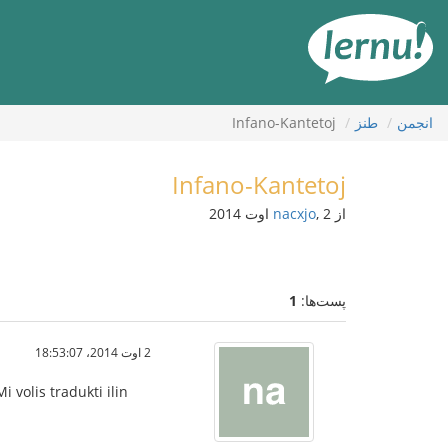
رود
ه
حتوا
انجمن
طنز
Infano-Kantetoj
Infano-Kantetoj
از
, 2 اوت 2014
nacxjo
پست‌ها:
1
2 اوت 2014،‏ 18:53:07
volis tradukti ilin