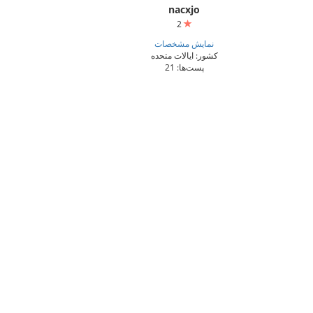
nacxjo
2
نمایش مشخصات
کشور: ایالات متحده
پست‌ها: 21