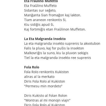
Eta Fraŭlino Mufetto
Eta Fraŭlino Muffeto
Sidantas sur seĝeto,
Manĝanta ŝian fromaĝon kaj lakton.
Tiam araneon renkontis ŝi,
Kiu sidiĝis apud ŝi,
Kaj fortimiĝis etan Fraŭlinon Muffeton.
La Eta Malgranda Insekto
La eta malgranda insekto suprenis la akvotubon
Falis la pluvo, kaj for puŝis la insekton
Malkovriĝis la suno, kiu la pluvon sekigis
Tiel la eta malgranda insekto ree suprenis
Fola Rolo
Fola Rolo renkontis Kukiston
aliras al la merkato
Diris Fola Rolo al Kukiston
"Permesu min mordeto"
Diris Kukisto al Folan Rolon
"Montras al mi monojn viajn"
Diris Fola Rolo al Kukiston