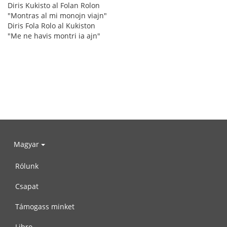
Diris Kukisto al Folan Rolon
"Montras al mi monojn viajn"
Diris Fola Rolo al Kukiston
"Me ne havis montri ia ajn"
Magyar
Rólunk
Csapat
Támogass minket
Libro