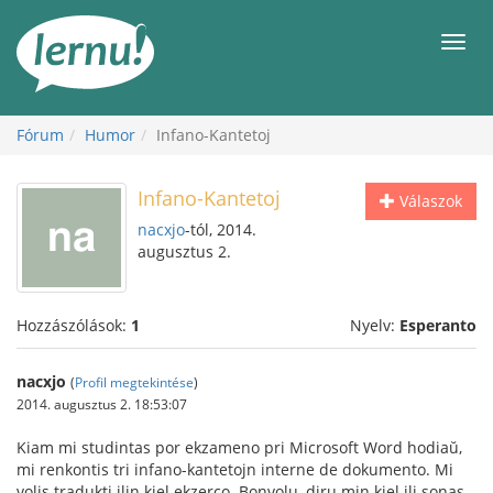
Tartalom
Men
Fórum
Humor
Infano-Kantetoj
Infano-Kantetoj
Válaszok
nacxjo
-tól, 2014.
augusztus 2.
Hozzászólások:
1
Nyelv:
Esperanto
nacxjo
(
Profil megtekintése
)
2014. augusztus 2. 18:53:07
Kiam mi studintas por ekzameno pri Microsoft Word hodiaŭ,
mi renkontis tri infano-kantetojn interne de dokumento. Mi
volis tradukti ilin kiel ekzerco. Bonvolu, diru min kiel ili sonas