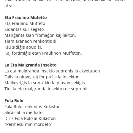
al vi.
Eta Fraŭlino Mufetto
Eta Fraŭlino Muffeto
Sidantas sur seĝeto,
Manĝanta ŝian fromaĝon kaj lakton.
Tiam araneon renkontis ŝi,
Kiu sidiĝis apud ŝi,
Kaj fortimiĝis etan Fraŭlinon Muffeton.
La Eta Malgranda Insekto
La eta malgranda insekto suprenis la akvotubon
Falis la pluvo, kaj for puŝis la insekton
Malkovriĝis la suno, kiu la pluvon sekigis
Tiel la eta malgranda insekto ree suprenis
Fola Rolo
Fola Rolo renkontis Kukiston
aliras al la merkato
Diris Fola Rolo al Kukiston
"Permesu min mordeto"