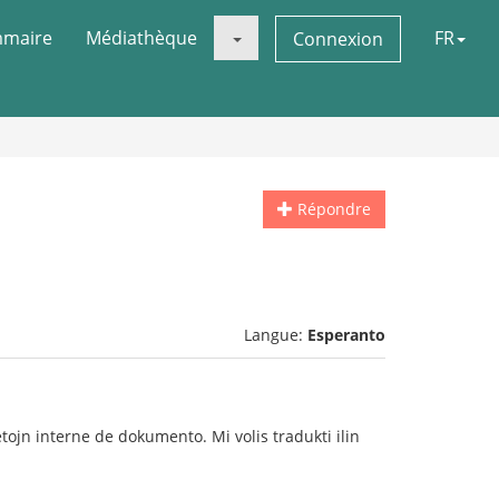
maire
Médiathèque
FR
Connexion
Répondre
Langue:
Esperanto
ojn interne de dokumento. Mi volis tradukti ilin