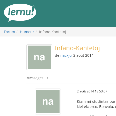
Aller
au
contenu
Forum
Humour
Infano-Kantetoj
Infano-Kantetoj
de
nacxjo
, 2 août 2014
Messages :
1
2 août 2014 18:53:07
Kiam mi studintas por 
kiel ekzerco. Bonvolu, d