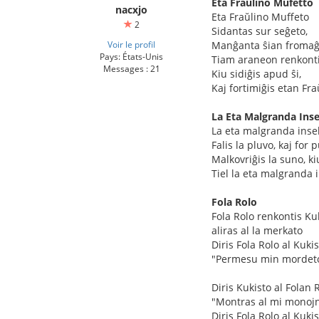
Eta Fraŭlino Mufetto
nacxjo
Eta Fraŭlino Muffeto
2
Sidantas sur seĝeto,
Voir le profil
Manĝanta ŝian fromaĝo
Pays: États-Unis
Tiam araneon renkontis
Messages : 21
Kiu sidiĝis apud ŝi,
Kaj fortimiĝis etan Fr
La Eta Malgranda Ins
La eta malgranda inse
Falis la pluvo, kaj for 
Malkovriĝis la suno, ki
Tiel la eta malgranda 
Fola Rolo
Fola Rolo renkontis Ku
aliras al la merkato
Diris Fola Rolo al Kuki
"Permesu min mordet
Diris Kukisto al Folan 
"Montras al mi monojn
Diris Fola Rolo al Kuki