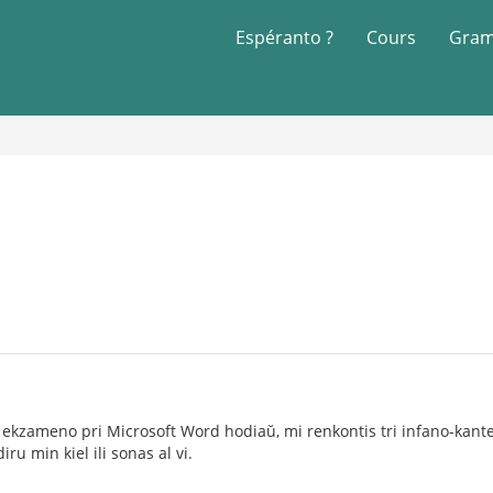
Espéranto ?
Cours
Gram
ekzameno pri Microsoft Word hodiaŭ, mi renkontis tri infano-kantet
iru min kiel ili sonas al vi.