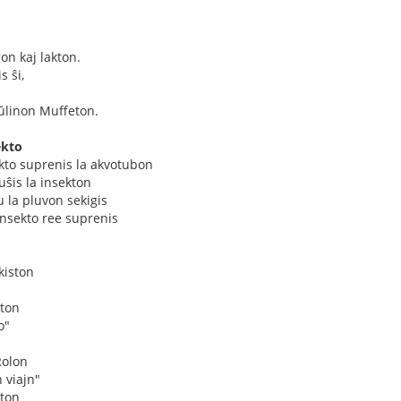
n kaj lakton.
 ŝi,
aŭlinon Muffeton.
ekto
kto suprenis la akvotubon
puŝis la insekton
u la pluvon sekigis
insekto ree suprenis
kiston
ston
o"
Rolon
 viajn"
ston