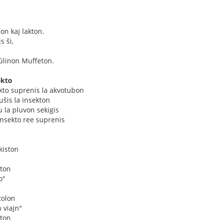
n kaj lakton.
 ŝi,
aŭlinon Muffeton.
ekto
kto suprenis la akvotubon
puŝis la insekton
u la pluvon sekigis
insekto ree suprenis
kiston
ston
o"
Rolon
 viajn"
ston