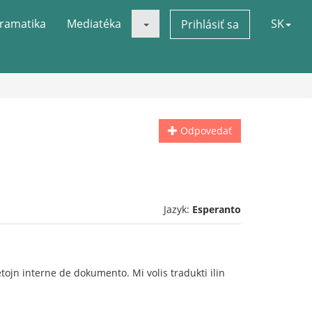
ramatika
Mediatéka
SK
Prihlásiť sa
Odpovedať
Jazyk:
Esperanto
ojn interne de dokumento. Mi volis tradukti ilin