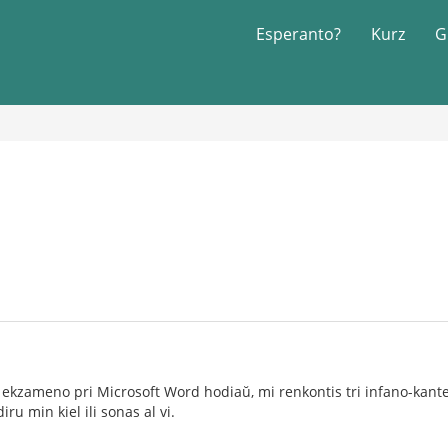
Esperanto?
Kurz
G
ekzameno pri Microsoft Word hodiaŭ, mi renkontis tri infano-kantet
iru min kiel ili sonas al vi.