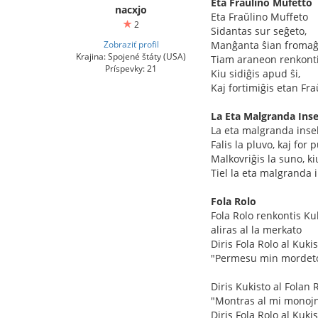
Eta Fraŭlino Mufetto
nacxjo
Eta Fraŭlino Muffeto
2
Sidantas sur seĝeto,
Zobraziť profil
Manĝanta ŝian fromaĝo
Krajina: Spojené štáty (USA)
Tiam araneon renkontis
Príspevky: 21
Kiu sidiĝis apud ŝi,
Kaj fortimiĝis etan Fr
La Eta Malgranda Ins
La eta malgranda inse
Falis la pluvo, kaj for 
Malkovriĝis la suno, ki
Tiel la eta malgranda 
Fola Rolo
Fola Rolo renkontis Ku
aliras al la merkato
Diris Fola Rolo al Kuki
"Permesu min mordet
Diris Kukisto al Folan 
"Montras al mi monojn
Diris Fola Rolo al Kuki