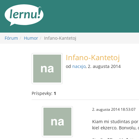
Späť
na
obsah
Fórum
Humor
Infano-Kantetoj
Infano-Kantetoj
od
nacxjo
, 2. augusta 2014
Príspevky:
1
2. augusta 2014 18:53:07
Kiam mi studintas por 
kiel ekzerco. Bonvolu, d