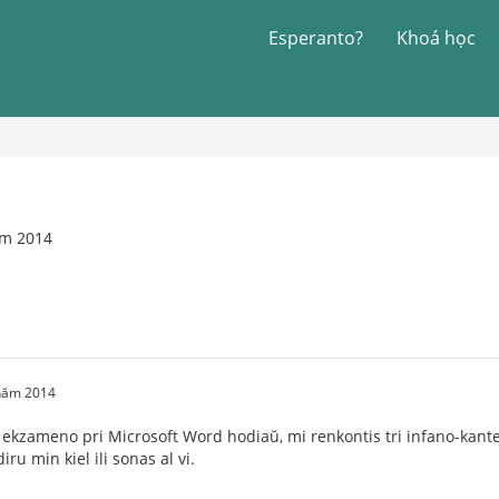
Esperanto?
Khoá học
ăm 2014
 năm 2014
ekzameno pri Microsoft Word hodiaŭ, mi renkontis tri infano-kantet
iru min kiel ili sonas al vi.