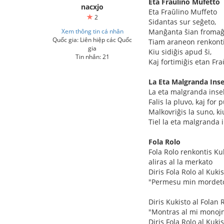
Eta Fraŭlino Mufetto
nacxjo
Eta Fraŭlino Muffeto
2
Sidantas sur seĝeto,
Xem thông tin cá nhân
Manĝanta ŝian fromaĝo
Quốc gia: Liên hiệp các Quốc
Tiam araneon renkontis
gia
Kiu sidiĝis apud ŝi,
Tin nhắn: 21
Kaj fortimiĝis etan Fr
La Eta Malgranda Ins
La eta malgranda inse
Falis la pluvo, kaj for 
Malkovriĝis la suno, ki
Tiel la eta malgranda 
Fola Rolo
Fola Rolo renkontis Ku
aliras al la merkato
Diris Fola Rolo al Kuki
"Permesu min mordet
Diris Kukisto al Folan 
"Montras al mi monojn
Diris Fola Rolo al Kuki