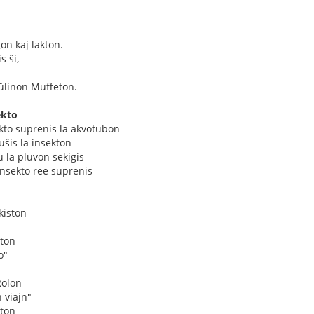
n kaj lakton.
 ŝi,
aŭlinon Muffeton.
ekto
kto suprenis la akvotubon
puŝis la insekton
u la pluvon sekigis
insekto ree suprenis
kiston
ston
o"
Rolon
 viajn"
ston