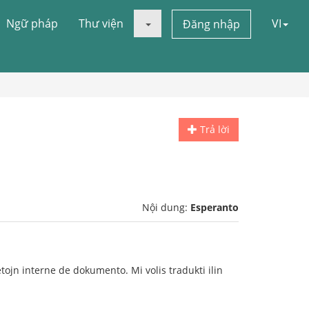
Ngữ pháp
Thư viện
VI
Đăng nhập
Trả lời
Nội dung:
Esperanto
ojn interne de dokumento. Mi volis tradukti ilin