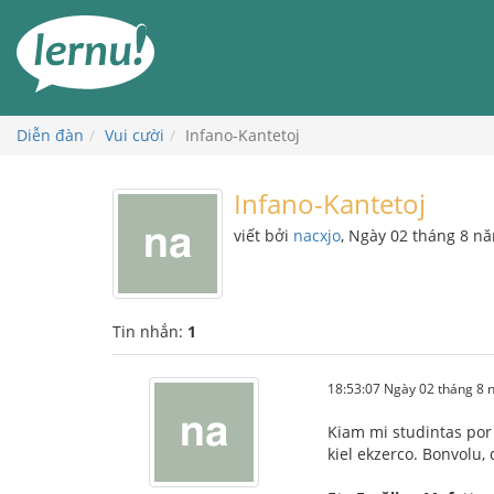
Đi
đến
phần
nội
dung
Diễn đàn
Vui cười
Infano-Kantetoj
Infano-Kantetoj
viết bởi
nacxjo
, Ngày 02 tháng 8 n
Tin nhắn:
1
18:53:07 Ngày 02 tháng 8
Kiam mi studintas por 
kiel ekzerco. Bonvolu, d