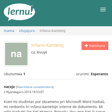
Ku
rupapuro
Urut
rw'ibirimwo
Inama
Utujajuro
Infano-Kantetoj
Infano-Kantetoj
Kwishura
ca, kivuye
Ubutumwa
1
ururimi:
Esperanto
nacxjo
(
Kwerekana umwidondoro
)
2 Nyandagaro 2014 18:53:07
Kiam mi studintas por ekzameno pri Microsoft Word hodiaŭ,
mi renkontis tri infano-kantetojn interne de dokumento. Mi
volis tradukti ilin kiel ekzerco. Bonvolu, diru min kiel ili sonas