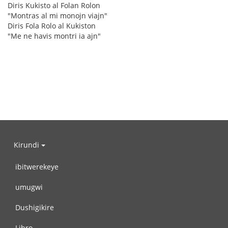
Diris Kukisto al Folan Rolon
"Montras al mi monojn viajn"
Diris Fola Rolo al Kukiston
"Me ne havis montri ia ajn"
Kirundi
ibitwerekeye
umugwi
Dushigikire
Libro