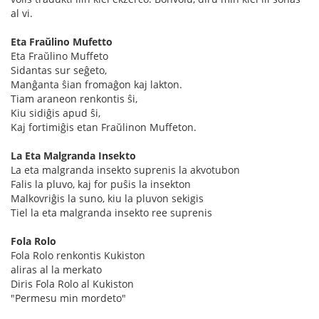
al vi.
Eta Fraŭlino Mufetto
Eta Fraŭlino Muffeto
Sidantas sur seĝeto,
Manĝanta ŝian fromaĝon kaj lakton.
Tiam araneon renkontis ŝi,
Kiu sidiĝis apud ŝi,
Kaj fortimiĝis etan Fraŭlinon Muffeton.
La Eta Malgranda Insekto
La eta malgranda insekto suprenis la akvotubon
Falis la pluvo, kaj for puŝis la insekton
Malkovriĝis la suno, kiu la pluvon sekigis
Tiel la eta malgranda insekto ree suprenis
Fola Rolo
Fola Rolo renkontis Kukiston
aliras al la merkato
Diris Fola Rolo al Kukiston
"Permesu min mordeto"