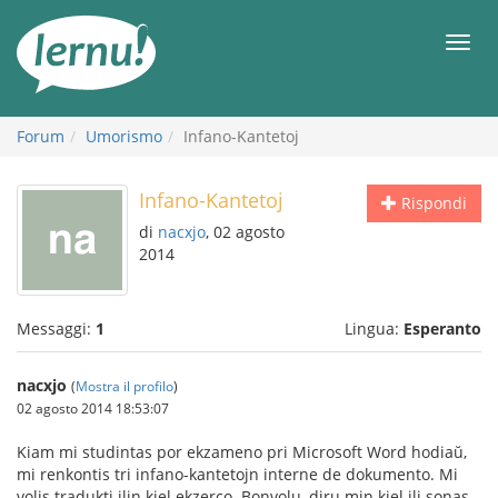
Vai
all’indice
Men
Forum
Umorismo
Infano-Kantetoj
Infano-Kantetoj
Rispondi
di
nacxjo
, 02 agosto
2014
Messaggi:
1
Lingua:
Esperanto
nacxjo
(
Mostra il profilo
)
02 agosto 2014 18:53:07
Kiam mi studintas por ekzameno pri Microsoft Word hodiaŭ,
mi renkontis tri infano-kantetojn interne de dokumento. Mi
volis tradukti ilin kiel ekzerco. Bonvolu, diru min kiel ili sonas