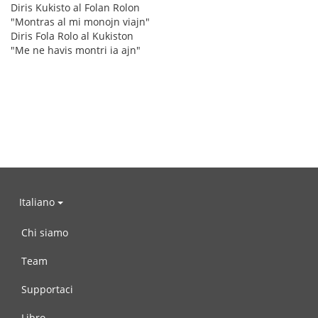
Diris Kukisto al Folan Rolon
"Montras al mi monojn viajn"
Diris Fola Rolo al Kukiston
"Me ne havis montri ia ajn"
Italiano
Chi siamo
Team
Supportaci
Libro