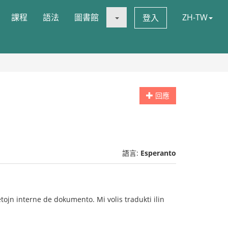
課程
語法
圖書館
ZH-TW
登入
回應
語言:
Esperanto
ojn interne de dokumento. Mi volis tradukti ilin