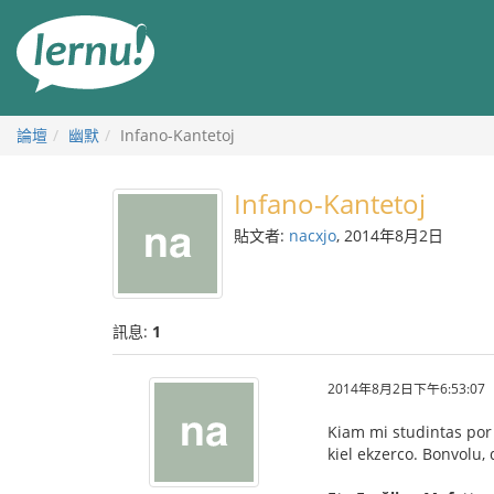
前
往
目
錄
論壇
幽默
Infano-Kantetoj
Infano-Kantetoj
貼文者:
nacxjo
, 2014年8月2日
訊息:
1
2014年8月2日下午6:53:07
Kiam mi studintas por 
kiel ekzerco. Bonvolu, d