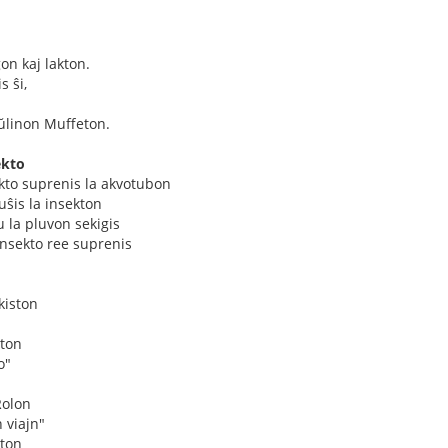
n kaj lakton.
 ŝi,
aŭlinon Muffeton.
ekto
kto suprenis la akvotubon
puŝis la insekton
u la pluvon sekigis
insekto ree suprenis
kiston
ston
o"
Rolon
 viajn"
ston