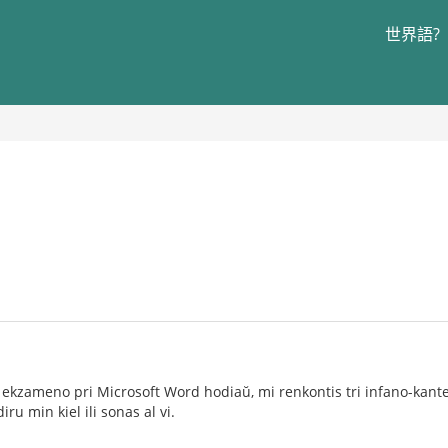
世界語?
ekzameno pri Microsoft Word hodiaŭ, mi renkontis tri infano-kantet
iru min kiel ili sonas al vi.