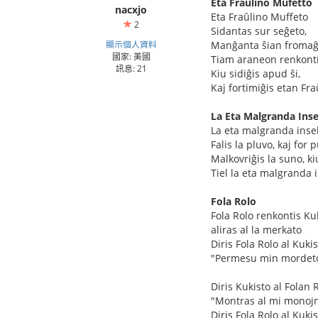
Eta Fraŭlino Mufetto
nacxjo
Eta Fraŭlino Muffeto
2
Sidantas sur seĝeto,
顯示個人資料
Manĝanta ŝian fromaĝo
國家: 美國
Tiam araneon renkontis
訊息: 21
Kiu sidiĝis apud ŝi,
Kaj fortimiĝis etan Fr
La Eta Malgranda Ins
La eta malgranda inse
Falis la pluvo, kaj for 
Malkovriĝis la suno, ki
Tiel la eta malgranda 
Fola Rolo
Fola Rolo renkontis Ku
aliras al la merkato
Diris Fola Rolo al Kuki
"Permesu min mordet
Diris Kukisto al Folan 
"Montras al mi monojn
Diris Fola Rolo al Kuki