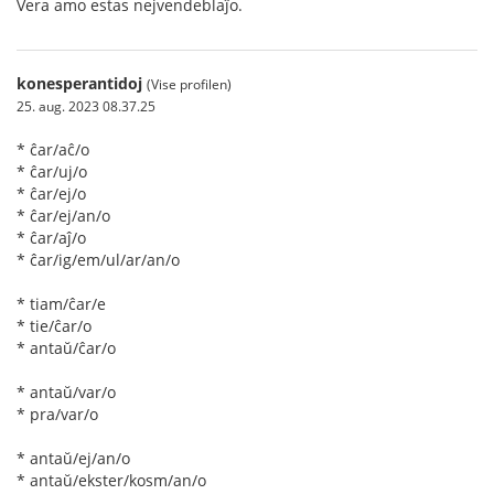
Vera amo estas nejvendeblaĵo.
konesperantidoj
(Vise profilen)
25. aug. 2023 08.37.25
* ĉar/aĉ/o
* ĉar/uj/o
* ĉar/ej/o
* ĉar/ej/an/o
* ĉar/aĵ/o
* ĉar/ig/em/ul/ar/an/o
* tiam/ĉar/e
* tie/ĉar/o
* antaŭ/ĉar/o
* antaŭ/var/o
* pra/var/o
* antaŭ/ej/an/o
* antaŭ/ekster/kosm/an/o