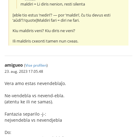
maldiri = Li diris nenion, resti silenta
[eble tio estus ‘nediri’? — por ‘maldiri’, ĉu tiu devus esti
‘aŭdi’?/quote]Maldiri fari = diri ne fari.
Kiu maldiris veni? Kiu diris ne veni?
Ili maldiris cxeonti tamen nun cxeas.
amigueo
(
Vise profilen
)
23. aug. 2023 17.05.48
Vera amo estas nevendeblaĵo.
Ne-vendebla vs nevend-ebla.
(atentu ke ili ne samas).
Fantazia separilo -j-:
nejvendebla vs nevendjebla
Do: