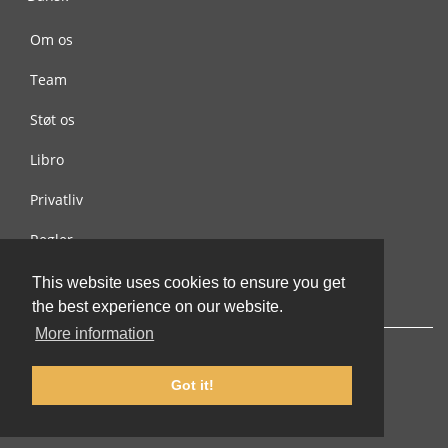
Om os
Team
Støt os
Libro
Privatliv
Regler
Kontakt os
This website uses cookies to ensure you get
the best experience on our website.
More information
Got it!
© 2002-2026 lernu.net |
Impressum