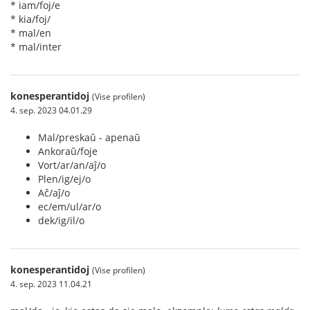
* iam/foj/e
* kia/foj/
* mal/en
* mal/inter
konesperantidoj
(Vise profilen)
4. sep. 2023 04.01.29
Mal/preskaŭ - apenaŭ
Ankoraŭ/foje
Vort/ar/an/aĵ/o
Plen/ig/ej/o
Aĉ/aĵ/o
ec/em/ul/ar/o
dek/ig/il/o
konesperantidoj
(Vise profilen)
4. sep. 2023 11.04.21