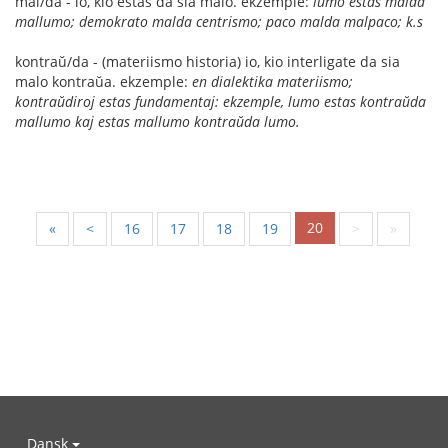
mal/da - io, kio estas da sia malo. ekzemple:
lumo estas malda
mallumo; demokrato malda centrismo; paco malda malpaco; k.s
kontraŭ/da - (materiismo historia) io, kio interligate da sia
malo kontraŭa. ekzemple:
en dialektika materiismo;
kontraŭdiroj estas fundamentaj: ekzemple, lumo estas kontraŭda
mallumo kaj estas mallumo kontraŭda lumo.
20
«
<
16
17
18
19
>
»
Dansk