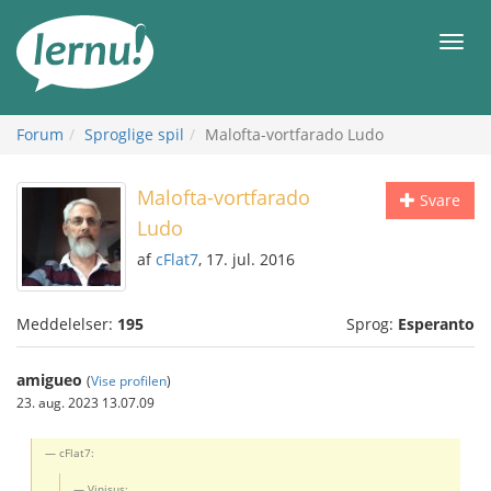
Til
indholdet
Men
Forum
Sproglige spil
Malofta-vortfarado Ludo
Malofta-vortfarado
Svare
Ludo
af
cFlat7
, 17. jul. 2016
Meddelelser:
195
Sprog:
Esperanto
amigueo
(
Vise profilen
)
23. aug. 2023 13.07.09
cFlat7:
Vinisus: