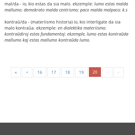
mal/da - io, kio estas da sia malo. ekzemple:
lumo estas malda
mallumo; demokrato malda centrismo; paco malda malpaco; k.s
kontraŭ/da - (materiismo historia) io, kio interligate da sia
malo kontraŭa. ekzemple:
en dialektika materiismo;
kontraŭdiroj estas fundamentaj: ekzemple, lumo estas kontraŭda
mallumo kaj estas mallumo kontraŭda lumo.
20
«
<
16
17
18
19
>
»