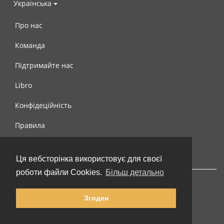
Українська
Про нас
Команда
Підтримайте нас
Libro
Конфідеційність
Правила
Контакти
Ця вебсторінка використовує для своєї
роботи файли Cookies.
Більш детально
Згоден
© 2002-2026 lernu.net |
Impressum