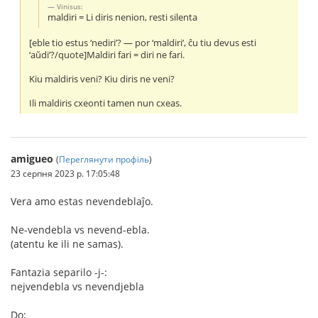
Vinisus:
maldiri = Li diris nenion, resti silenta
[eble tio estus ‘nediri’? — por ‘maldiri’, ĉu tiu devus esti
‘aŭdi’?/quote]Maldiri fari = diri ne fari.
Kiu maldiris veni? Kiu diris ne veni?
Ili maldiris cxeonti tamen nun cxeas.
amigueo
(
Переглянути профіль
)
23 серпня 2023 р. 17:05:48
Vera amo estas nevendeblaĵo.
Ne-vendebla vs nevend-ebla.
(atentu ke ili ne samas).
Fantazia separilo -j-:
nejvendebla vs nevendjebla
Do: