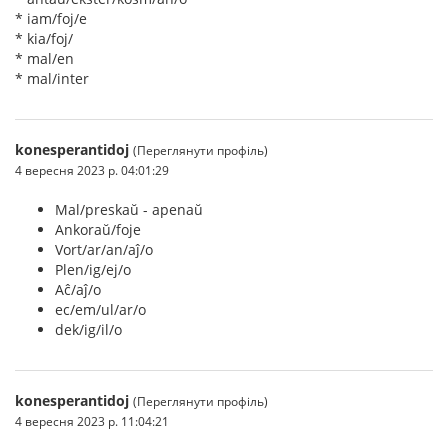
* iam/foj/e
* kia/foj/
* mal/en
* mal/inter
konesperantidoj
(Переглянути профіль)
4 вересня 2023 р. 04:01:29
Mal/preskaŭ - apenaŭ
Ankoraŭ/foje
Vort/ar/an/aĵ/o
Plen/ig/ej/o
Aĉ/aĵ/o
ec/em/ul/ar/o
dek/ig/il/o
konesperantidoj
(Переглянути профіль)
4 вересня 2023 р. 11:04:21