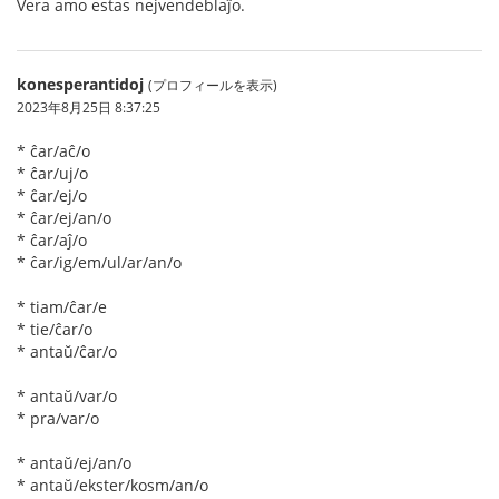
Vera amo estas nejvendeblaĵo.
konesperantidoj
(プロフィールを表示)
2023年8月25日 8:37:25
* ĉar/aĉ/o
* ĉar/uj/o
* ĉar/ej/o
* ĉar/ej/an/o
* ĉar/aĵ/o
* ĉar/ig/em/ul/ar/an/o
* tiam/ĉar/e
* tie/ĉar/o
* antaŭ/ĉar/o
* antaŭ/var/o
* pra/var/o
* antaŭ/ej/an/o
* antaŭ/ekster/kosm/an/o