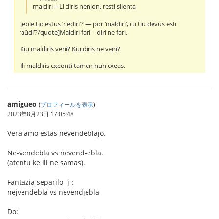
maldiri = Li diris nenion, resti silenta
[eble tio estus ‘nediri’? — por ‘maldiri’, ĉu tiu devus esti
‘aŭdi’?/quote]Maldiri fari = diri ne fari.
Kiu maldiris veni? Kiu diris ne veni?
Ili maldiris cxeonti tamen nun cxeas.
amigueo
(
プロフィールを表示
)
2023年8月23日 17:05:48
Vera amo estas nevendeblaĵo.
Ne-vendebla vs nevend-ebla.
(atentu ke ili ne samas).
Fantazia separilo -j-:
nejvendebla vs nevendjebla
Do: