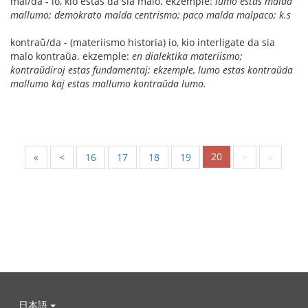
mal/da - io, kio estas da sia malo. ekzemple:
lumo estas malda
mallumo; demokrato malda centrismo; paco malda malpaco; k.s
kontraŭ/da - (materiismo historia) io, kio interligate da sia
malo kontraŭa. ekzemple:
en dialektika materiismo;
kontraŭdiroj estas fundamentaj: ekzemple, lumo estas kontraŭda
mallumo kaj estas mallumo kontraŭda lumo.
20
«
<
16
17
18
19
>
»
日本語