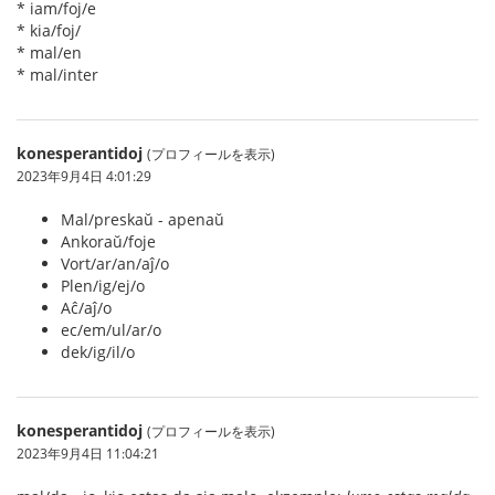
* iam/foj/e
* kia/foj/
* mal/en
* mal/inter
konesperantidoj
(プロフィールを表示)
2023年9月4日 4:01:29
Mal/preskaŭ - apenaŭ
Ankoraŭ/foje
Vort/ar/an/aĵ/o
Plen/ig/ej/o
Aĉ/aĵ/o
ec/em/ul/ar/o
dek/ig/il/o
konesperantidoj
(プロフィールを表示)
2023年9月4日 11:04:21