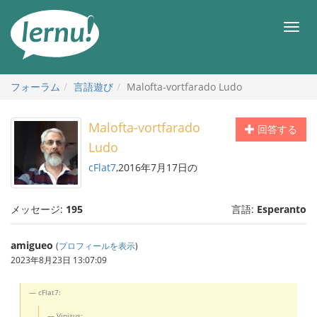
目
次
メ
へ
ニ
ュ
ー
フォーラム
言語遊び
Malofta-vortfarado Ludo
Malofta-vortfarado
回答する
Ludo
cFlat7
,2016年7月17日の
メッセージ:
195
言語:
Esperanto
amigueo
(
プロフィールを表示
)
2023年8月23日 13:07:09
cFlat7:
Vinisus: