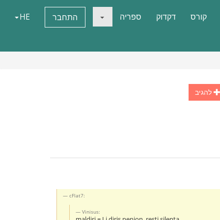
קורס
דקדוק
ספריה
HE
התחבר
להגיב
cFlat7:
Vinisus:
maldiri = Li diris nenion, resti silenta