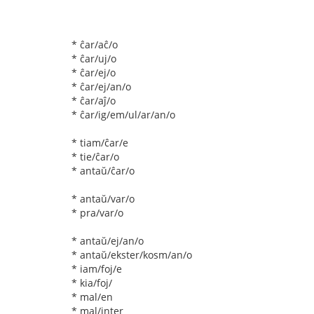
* ĉar/aĉ/o
* ĉar/uj/o
* ĉar/ej/o
* ĉar/ej/an/o
* ĉar/aĵ/o
* ĉar/ig/em/ul/ar/an/o
* tiam/ĉar/e
* tie/ĉar/o
* antaŭ/ĉar/o
* antaŭ/var/o
* pra/var/o
* antaŭ/ej/an/o
* antaŭ/ekster/kosm/an/o
* iam/foj/e
* kia/foj/
* mal/en
* mal/inter