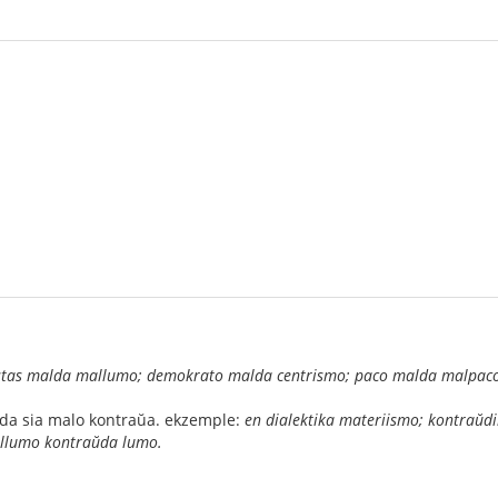
stas malda mallumo; demokrato malda centrismo; paco malda malpaco
te da sia malo kontraŭa. ekzemple:
en dialektika materiismo; kontraŭdi
allumo kontraŭda lumo.