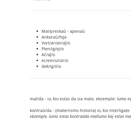
Mal/preskaŭ - apenaŭ
Ankoraŭ/foje
Vort/ar/an/aĵ/o
Plen/ig/ej/o
Aĉ/aĵ/o
ec/em/ul/ar/o
dek/ig/il/o
mal/da - io, kio estas da sia malo. ekzemple:
lumo e
kontraŭ/da - (materiismo historia) io, kio interliga
ekzemple, lumo estas kontraŭda mallumo kaj estas m