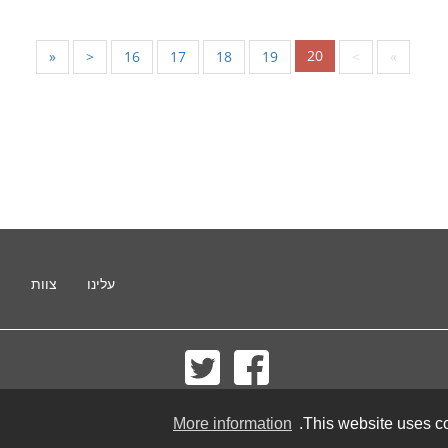
20
«
<
16
17
18
19
>
»
עלינו
צוות
ת
© 2002-2026 lernu.net |
Impressum
More information
This website uses co