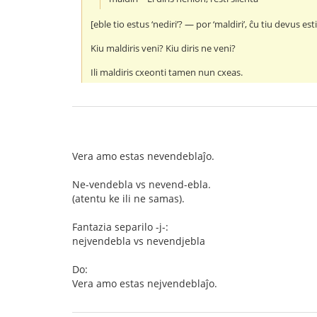
[eble tio estus ‘nediri’? — por ‘maldiri’, ĉu tiu devus esti
Kiu maldiris veni? Kiu diris ne veni?
Ili maldiris cxeonti tamen nun cxeas.
Vera amo estas nevendeblaĵo.
Ne-vendebla vs nevend-ebla.
(atentu ke ili ne samas).
Fantazia separilo -j-:
nejvendebla vs nevendjebla
Do:
Vera amo estas nejvendeblaĵo.