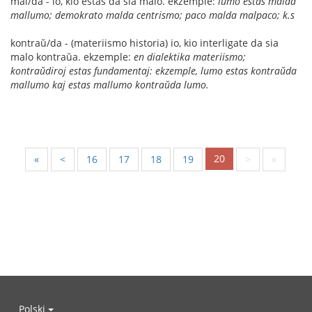
mal/da - io, kio estas da sia malo. ekzemple:
lumo estas malda
mallumo; demokrato malda centrismo; paco malda malpaco; k.s
kontraŭ/da - (materiismo historia) io, kio interligate da sia
malo kontraŭa. ekzemple:
en dialektika materiismo;
kontraŭdiroj estas fundamentaj: ekzemple, lumo estas kontraŭda
mallumo kaj estas mallumo kontraŭda lumo.
20
«
<
16
17
18
19
>
»
Polski