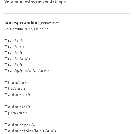
Vera amo estas nejvendeblaĵo.
konesperantidoj
(Pokaż profil)
25 sierpnia 2023, 08:37:25
* ĉar/aĉ/o
* ĉar/uj/o
* ĉar/ej/o
* ĉar/ej/an/o
* ĉar/aĵ/o
* ĉar/ig/em/ul/ar/an/o
* tiam/ĉar/e
* tie/ĉar/o
* antaŭ/ĉar/o
* antaŭ/var/o
* pra/var/o
* antaŭ/ej/an/o
* antaŭ/ekster/kosm/an/o