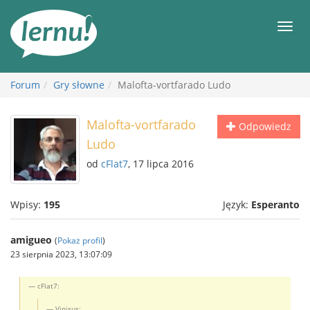
Więcej
Men
Forum
Gry słowne
Malofta-vortfarado Ludo
Malofta-vortfarado
Odpowiedz
Ludo
od
cFlat7
, 17 lipca 2016
Wpisy:
195
Język:
Esperanto
amigueo
(
Pokaż profil
)
23 sierpnia 2023, 13:07:09
cFlat7:
Vinisus: