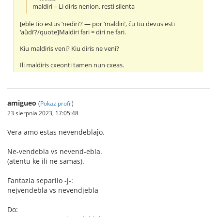
maldiri = Li diris nenion, resti silenta
[eble tio estus ‘nediri’? — por ‘maldiri’, ĉu tiu devus esti
‘aŭdi’?/quote]Maldiri fari = diri ne fari.
Kiu maldiris veni? Kiu diris ne veni?
Ili maldiris cxeonti tamen nun cxeas.
amigueo
(
Pokaż profil
)
23 sierpnia 2023, 17:05:48
Vera amo estas nevendeblaĵo.
Ne-vendebla vs nevend-ebla.
(atentu ke ili ne samas).
Fantazia separilo -j-:
nejvendebla vs nevendjebla
Do: