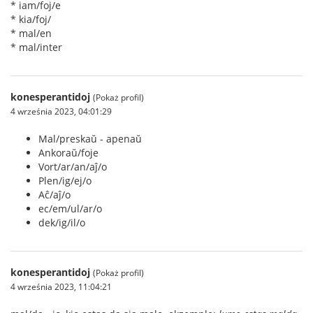
* iam/foj/e
* kia/foj/
* mal/en
* mal/inter
konesperantidoj
(Pokaż profil)
4 września 2023, 04:01:29
Mal/preskaŭ - apenaŭ
Ankoraŭ/foje
Vort/ar/an/aĵ/o
Plen/ig/ej/o
Aĉ/aĵ/o
ec/em/ul/ar/o
dek/ig/il/o
konesperantidoj
(Pokaż profil)
4 września 2023, 11:04:21