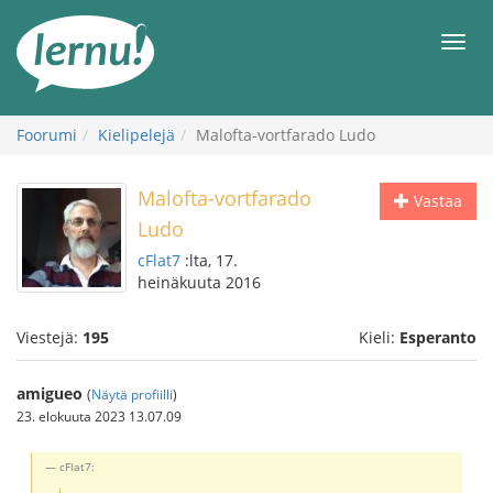
Tästä
sisältöön
Men
Foorumi
Kielipelejä
Malofta-vortfarado Ludo
Malofta-vortfarado
Vastaa
Ludo
cFlat7
:lta, 17.
heinäkuuta 2016
Viestejä:
195
Kieli:
Esperanto
amigueo
(
Näytä profiilli
)
23. elokuuta 2023 13.07.09
cFlat7: