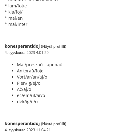
* iam/foj/e
* kia/foj/
* mal/en
* mal/inter
konesperantidoj
(Näytä profiilli)
4. syyskuuta 2023 4.01.29
Mal/preskaŭ - apenaŭ
Ankoraŭ/foje
Vort/ar/an/aĵ/o
Plen/ig/ej/o
Aĉ/aĵ/o
ec/em/ul/ar/o
dek/ig/il/o
konesperantidoj
(Näytä profiilli)
4. syyskuuta 2023 11.04.21