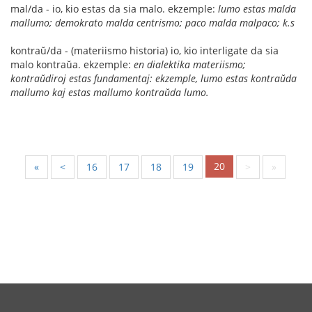
mal/da - io, kio estas da sia malo. ekzemple:
lumo estas malda
mallumo; demokrato malda centrismo; paco malda malpaco; k.s
kontraŭ/da - (materiismo historia) io, kio interligate da sia
malo kontraŭa. ekzemple:
en dialektika materiismo;
kontraŭdiroj estas fundamentaj: ekzemple, lumo estas kontraŭda
mallumo kaj estas mallumo kontraŭda lumo.
20
«
<
16
17
18
19
>
»