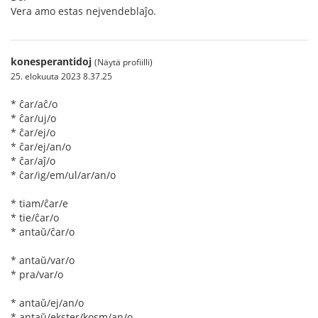
Vera amo estas nejvendeblaĵo.
konesperantidoj
(Näytä profiilli)
25. elokuuta 2023 8.37.25
* ĉar/aĉ/o
* ĉar/uj/o
* ĉar/ej/o
* ĉar/ej/an/o
* ĉar/aĵ/o
* ĉar/ig/em/ul/ar/an/o
* tiam/ĉar/e
* tie/ĉar/o
* antaŭ/ĉar/o
* antaŭ/var/o
* pra/var/o
* antaŭ/ej/an/o
* antaŭ/ekster/kosm/an/o