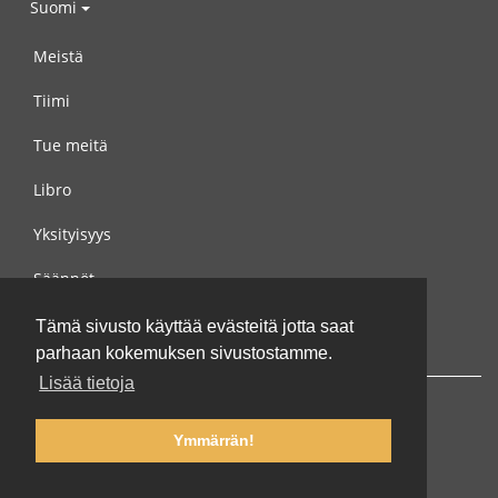
Suomi
Meistä
Tiimi
Tue meitä
Libro
Yksityisyys
Säännöt
Ota yhteyttä meihin
Tämä sivusto käyttää evästeitä jotta saat
parhaan kokemuksen sivustostamme.
Lisää tietoja
Ymmärrän!
© 2002-2026 lernu.net |
Impressum