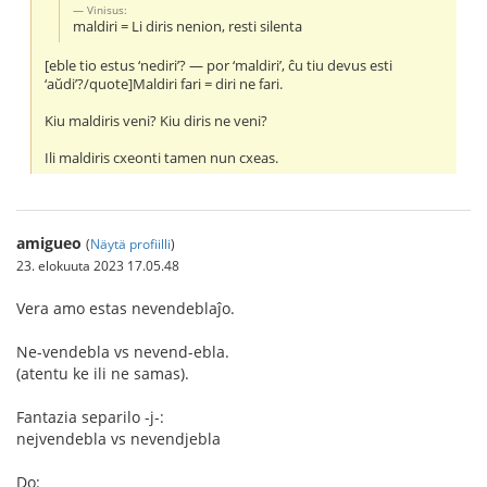
Vinisus:
maldiri = Li diris nenion, resti silenta
[eble tio estus ‘nediri’? — por ‘maldiri’, ĉu tiu devus esti
‘aŭdi’?/quote]Maldiri fari = diri ne fari.
Kiu maldiris veni? Kiu diris ne veni?
Ili maldiris cxeonti tamen nun cxeas.
amigueo
(
Näytä profiilli
)
23. elokuuta 2023 17.05.48
Vera amo estas nevendeblaĵo.
Ne-vendebla vs nevend-ebla.
(atentu ke ili ne samas).
Fantazia separilo -j-:
nejvendebla vs nevendjebla
Do: