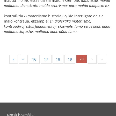
mal/da - io, kio estas da sia malo. ekzemple:
lumo estas malda
mallumo; demokrato malda centrismo; paco malda malpaco; k.s
kontraŭ/da - (materiismo historia) io, kio interligate da sia
malo kontraŭa. ekzemple:
en dialektika materiismo;
kontraŭdiroj estas fundamentaj: ekzemple, lumo estas kontraŭda
mallumo kaj estas mallumo kontraŭda lumo.
20
«
<
16
17
18
19
>
»
Norsk bokmål