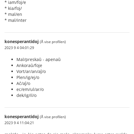
* iam/foj/e
* kia/foj/
* mal/en
* mal/inter
konesperantidoj
(Å vise profilen)
2023 9 4 04:01:29
Mal/preskaŭ - apenaŭ
Ankoraŭ/foje
Vort/ar/an/aĵ/o
Plen/ig/ej/o
Aĉ/aĵ/o
ec/em/ul/ar/o
dek/ig/il/o
konesperantidoj
(Å vise profilen)
2023 9 4 11:04:21