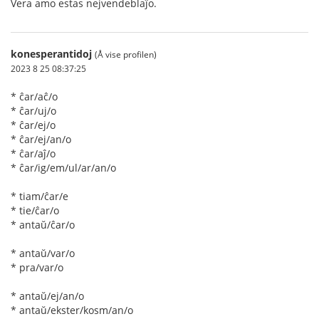
Vera amo estas nejvendeblaĵo.
konesperantidoj
(Å vise profilen)
2023 8 25 08:37:25
* ĉar/aĉ/o
* ĉar/uj/o
* ĉar/ej/o
* ĉar/ej/an/o
* ĉar/aĵ/o
* ĉar/ig/em/ul/ar/an/o
* tiam/ĉar/e
* tie/ĉar/o
* antaŭ/ĉar/o
* antaŭ/var/o
* pra/var/o
* antaŭ/ej/an/o
* antaŭ/ekster/kosm/an/o