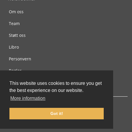
Om oss
Team
Støtt oss
Libro
Personvern
Regler
Kontakt oss
This website uses cookies to ensure you get
the best experience on our website.
More information
Got it!
© 2002-2026 lernu.net |
Impressum