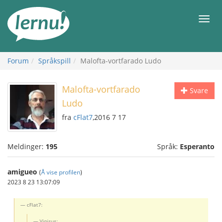
Til
innholdet
Meny
Forum
Språkspill
Malofta-vortfarado Ludo
Malofta-vortfarado
Svare
Ludo
fra
cFlat7
,2016 7 17
Meldinger:
195
Språk:
Esperanto
amigueo
(
Å vise profilen
)
2023 8 23 13:07:09
cFlat7:
Vinisus: