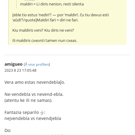
maldiri = Li diris nenion, resti silenta
[eble tio estus ‘nediri’? — por ‘maldiri’, ĉu tiu devus esti
‘aŭdi’?/quote]Maldiri fari = diri ne fari.
Kiu maldiris veni? Kiu diris ne veni?
Ili maldiris cxeonti tamen nun cxeas.
amigueo
(
Å vise profilen
)
2023 8 23 17:05:48
Vera amo estas nevendeblaĵo.
Ne-vendebla vs nevend-ebla.
(atentu ke ili ne samas).
Fantazia separilo -j-:
nejvendebla vs nevendjebla
Do: