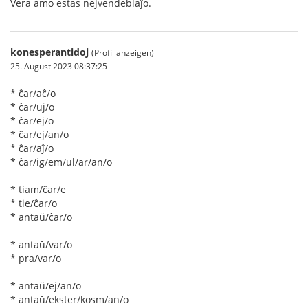
Vera amo estas nejvendeblaĵo.
konesperantidoj
(Profil anzeigen)
25. August 2023 08:37:25
* ĉar/aĉ/o
* ĉar/uj/o
* ĉar/ej/o
* ĉar/ej/an/o
* ĉar/aĵ/o
* ĉar/ig/em/ul/ar/an/o
* tiam/ĉar/e
* tie/ĉar/o
* antaŭ/ĉar/o
* antaŭ/var/o
* pra/var/o
* antaŭ/ej/an/o
* antaŭ/ekster/kosm/an/o