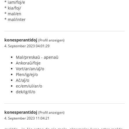
* iam/foj/e
* kia/foj/
* mal/en
* mal/inter
konesperantidoj
(Profil anzeigen)
4. September 2023 04:01:29
Mal/preskaŭ - apenaŭ
Ankoraŭ/foje
Vort/ar/an/aĵ/o
Plen/ig/ej/o
Aĉ/aĵ/o
ec/em/ul/ar/o
dek/ig/il/o
konesperantidoj
(Profil anzeigen)
4. September 2023 11:04:21