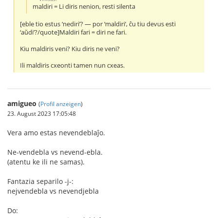
maldiri = Li diris nenion, resti silenta
[eble tio estus ‘nediri’? — por ‘maldiri’, ĉu tiu devus esti
‘aŭdi’?/quote]Maldiri fari = diri ne fari.
Kiu maldiris veni? Kiu diris ne veni?
Ili maldiris cxeonti tamen nun cxeas.
amigueo
(
Profil anzeigen
)
23. August 2023 17:05:48
Vera amo estas nevendeblaĵo.
Ne-vendebla vs nevend-ebla.
(atentu ke ili ne samas).
Fantazia separilo -j-:
nejvendebla vs nevendjebla
Do: