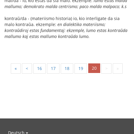
mal/da - io, kio estas da sia malo. ekzemple:
lumo estas malda
mallumo; demokrato malda centrismo; paco malda malpaco; k.s
kontraŭ/da - (materiismo historia) io, kio interligate da sia
malo kontraŭa. ekzemple:
en dialektika materiismo;
kontraŭdiroj estas fundamentaj: ekzemple, lumo estas kontraŭda
mallumo kaj estas mallumo kontraŭda lumo.
20
«
<
16
17
18
19
>
»
Deutsch