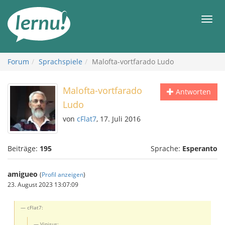
Zum
Inhalt
Men
Forum
Sprachspiele
Malofta-vortfarado Ludo
Malofta-vortfarado
Antworten
Ludo
von
cFlat7
, 17. Juli 2016
Beiträge:
195
Sprache:
Esperanto
amigueo
(
Profil anzeigen
)
23. August 2023 13:07:09
cFlat7:
Vinisus: