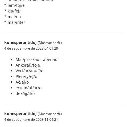
* iam/foj/e
* kia/foj/
* mal/en
* mal/inter
konesperantidoj
(Mostrar perfil)
4 de septiembre de 2023 04:01:29
Mal/preskaŭ - apenaŭ
Ankoraŭ/foje
Vort/ar/an/aĵ/o
Plen/ig/ej/o
Aĉ/aĵ/o
ec/em/ul/ar/o
dek/ig/il/o
konesperantidoj
(Mostrar perfil)
4 de septiembre de 2023 11:04:21