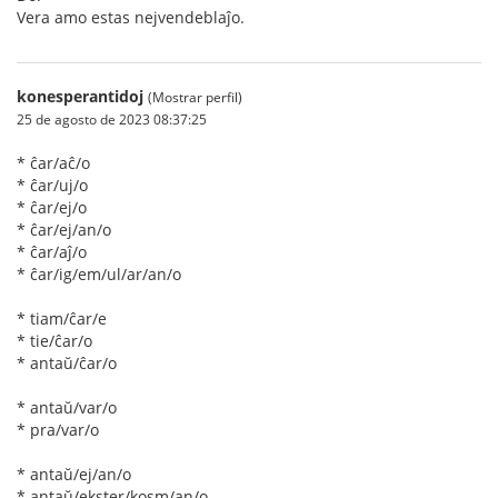
Vera amo estas nejvendeblaĵo.
konesperantidoj
(Mostrar perfil)
25 de agosto de 2023 08:37:25
* ĉar/aĉ/o
* ĉar/uj/o
* ĉar/ej/o
* ĉar/ej/an/o
* ĉar/aĵ/o
* ĉar/ig/em/ul/ar/an/o
* tiam/ĉar/e
* tie/ĉar/o
* antaŭ/ĉar/o
* antaŭ/var/o
* pra/var/o
* antaŭ/ej/an/o
* antaŭ/ekster/kosm/an/o