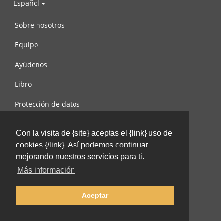
Español
Sobre nosotros
Equipo
Ayúdenos
Libro
Protección de datos
Condiciones de uso
Con la visita de {site} aceptas el {link} uso de
Contáctenos
cookies {/link}. Así podemos continuar
mejorando nuestros servicios para ti.
Más información
Aceptar
© 2002-2026 lernu.net |
Impressum