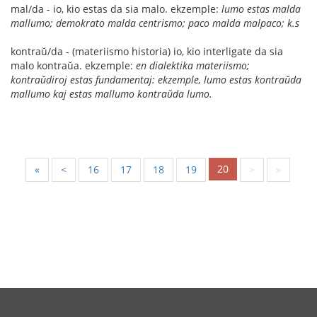
mal/da - io, kio estas da sia malo. ekzemple:
lumo estas malda
mallumo; demokrato malda centrismo; paco malda malpaco; k.s
kontraŭ/da - (materiismo historia) io, kio interligate da sia
malo kontraŭa. ekzemple:
en dialektika materiismo;
kontraŭdiroj estas fundamentaj: ekzemple, lumo estas kontraŭda
mallumo kaj estas mallumo kontraŭda lumo.
20
«
<
16
17
18
19
>
»