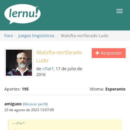
Contenido
Men
Foro
Juegos lingüísticos.
Malofta-vortfarado Ludo
Malofta-vortfarado
Responder
Ludo
de
cFlat7
, 17 de julio de
2016
Aportes:
195
Idioma:
Esperanto
amigueo
(
Mostrar perfil
)
23 de agosto de 2023 13:07:09
cFlat7: