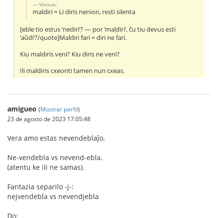
Vinisus:
maldiri = Li diris nenion, resti silenta
[eble tio estus ‘nediri’? — por ‘maldiri’, ĉu tiu devus esti
‘aŭdi’?/quote]Maldiri fari = diri ne fari.
Kiu maldiris veni? Kiu diris ne veni?
Ili maldiris cxeonti tamen nun cxeas.
amigueo
(
Mostrar perfil
)
23 de agosto de 2023 17:05:48
Vera amo estas nevendeblaĵo.
Ne-vendebla vs nevend-ebla.
(atentu ke ili ne samas).
Fantazia separilo -j-:
nejvendebla vs nevendjebla
Do: