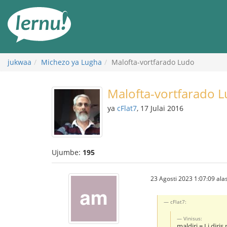
Kwa
maudhui
jukwaa
Michezo ya Lugha
Malofta-vortfarado Ludo
Malofta-vortfarado 
ya
cFlat7
, 17 Julai 2016
Ujumbe:
195
23 Agosti 2023 1:07:09 alas
cFlat7:
Vinisus:
maldiri = Li diris