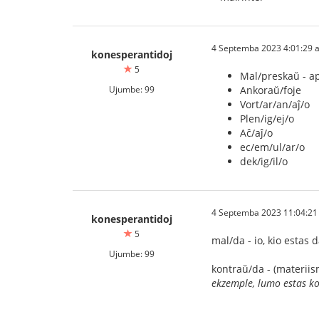
4 Septemba 2023 4:01:29 
konesperantidoj
5
Mal/preskaŭ - a
Ujumbe: 99
Ankoraŭ/foje
Vort/ar/an/aĵ/o
Plen/ig/ej/o
Aĉ/aĵ/o
ec/em/ul/ar/o
dek/ig/il/o
4 Septemba 2023 11:04:21
konesperantidoj
5
mal/da - io, kio estas
Ujumbe: 99
kontraŭ/da - (materiis
ekzemple, lumo estas k