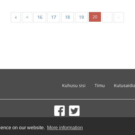
20
«
<
16
17
18
19
>
»
Kuhusu sisi
Timu
Kutusaidi
© 2002-2026 lernu.net |
Impressum
rience on our website.
More information