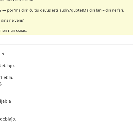
’? — por ‘maldiri’, ĉu tiu devus esti ‘aŭdi’?/quote]Maldiri fari = diri ne fari.
 diris ne veni?
tamen nun cxeas.
iri
eblaĵo.
d-ebla.
).
djebla
deblaĵo.