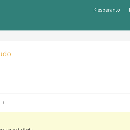
Kiesperanto
Ludo
iri
 nenion, resti silenta