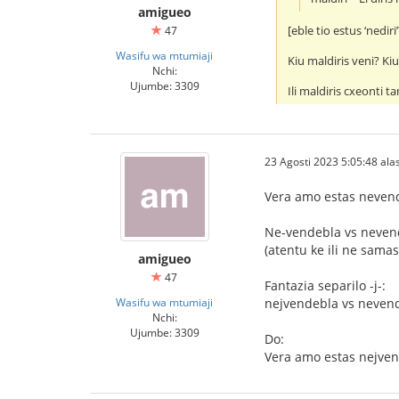
amigueo
[eble tio estus ‘nediri
47
Wasifu wa mtumiaji
Kiu maldiris veni? Kiu
Nchi:
Ujumbe: 3309
Ili maldiris cxeonti 
23 Agosti 2023 5:05:48 alas
Vera amo estas nevend
Ne-vendebla vs neven
(atentu ke ili ne samas
amigueo
47
Fantazia separilo -j-:
Wasifu wa mtumiaji
nejvendebla vs neven
Nchi:
Ujumbe: 3309
Do:
Vera amo estas nejven