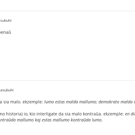
asubuhi
penaŭ
 asubuhi
 da sia malo. ekzemple:
lumo estas malda mallumo; demokrato malda c
mo historia) io, kio interligate da sia malo kontraŭa. ekzemple:
en di
ontraŭda mallumo kaj estas mallumo kontraŭda lumo.