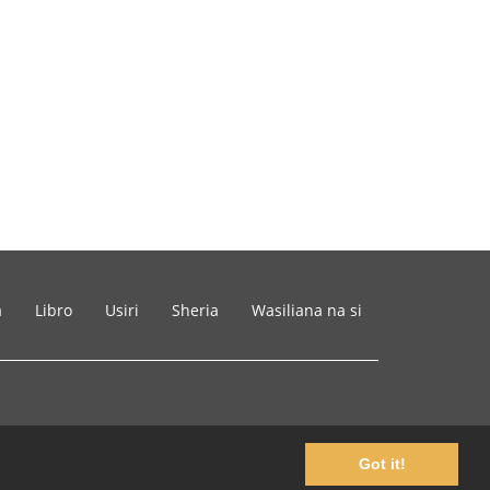
a
Libro
Usiri
Sheria
Wasiliana na si
Got it!