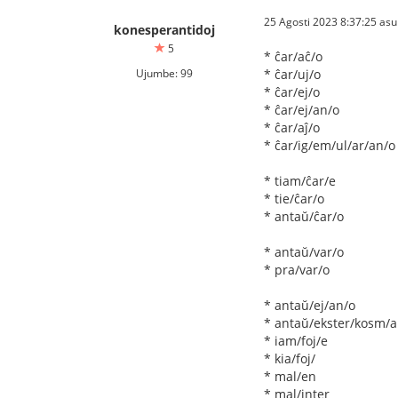
25 Agosti 2023 8:37:25 asu
konesperantidoj
5
* ĉar/aĉ/o
Ujumbe: 99
* ĉar/uj/o
* ĉar/ej/o
* ĉar/ej/an/o
* ĉar/aĵ/o
* ĉar/ig/em/ul/ar/an/o
* tiam/ĉar/e
* tie/ĉar/o
* antaŭ/ĉar/o
* antaŭ/var/o
* pra/var/o
* antaŭ/ej/an/o
* antaŭ/ekster/kosm/a
* iam/foj/e
* kia/foj/
* mal/en
* mal/inter