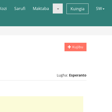
Kozi
Sarufi
Maktaba
SW
Kuingia
Kujibu
Lugha:
Esperanto