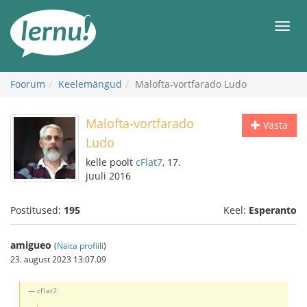
Sisu
juurde
Men
Foorum
Keelemängud
Malofta-vortfarado Ludo
Malofta-vortfarado
Vasta
Ludo
kelle poolt
cFlat7
, 17.
juuli 2016
Postitused:
195
Keel:
Esperanto
amigueo
(
Näita profiili
)
23. august 2023 13:07.09
cFlat7: