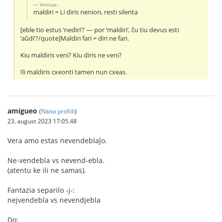
Vinisus:
maldiri = Li diris nenion, resti silenta
[eble tio estus ‘nediri’? — por ‘maldiri’, ĉu tiu devus esti
‘aŭdi’?/quote]Maldiri fari = diri ne fari.
Kiu maldiris veni? Kiu diris ne veni?
Ili maldiris cxeonti tamen nun cxeas.
amigueo
(
Näita profiili
)
23. august 2023 17:05.48
Vera amo estas nevendeblaĵo.
Ne-vendebla vs nevend-ebla.
(atentu ke ili ne samas).
Fantazia separilo -j-:
nejvendebla vs nevendjebla
Do: