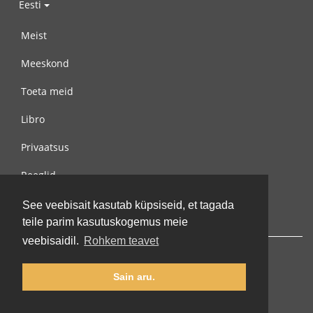
Eesti
Meist
Meeskond
Toeta meid
Libro
Privaatsus
Reeglid
Võta meiega ühendust
See veebisait kasutab küpsiseid, et tagada
teile parim kasutuskogemus meie
veebisaidil.
Rohkem teavet
Sain aru.
© 2002-2026 lernu.net |
Impressum