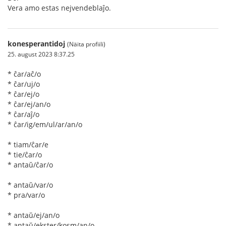
Vera amo estas nejvendeblaĵo.
konesperantidoj
(Näita profiili)
25. august 2023 8:37.25
* ĉar/aĉ/o
* ĉar/uj/o
* ĉar/ej/o
* ĉar/ej/an/o
* ĉar/aĵ/o
* ĉar/ig/em/ul/ar/an/o
* tiam/ĉar/e
* tie/ĉar/o
* antaŭ/ĉar/o
* antaŭ/var/o
* pra/var/o
* antaŭ/ej/an/o
* antaŭ/ekster/kosm/an/o