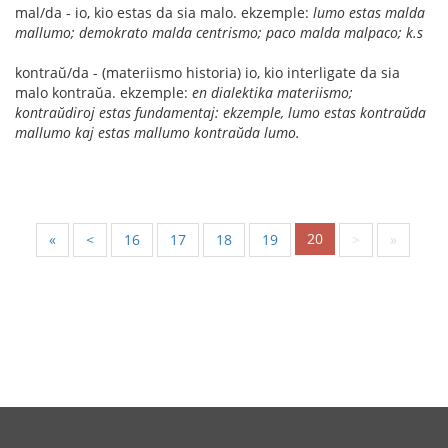
mal/da - io, kio estas da sia malo. ekzemple:
lumo estas malda
mallumo; demokrato malda centrismo; paco malda malpaco; k.s
kontraŭ/da - (materiismo historia) io, kio interligate da sia
malo kontraŭa. ekzemple:
en dialektika materiismo;
kontraŭdiroj estas fundamentaj: ekzemple, lumo estas kontraŭda
mallumo kaj estas mallumo kontraŭda lumo.
20
«
<
16
17
18
19
>
»