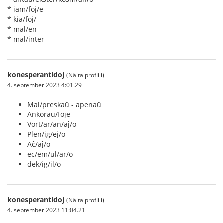
* iam/foj/e
* kia/foj/
* mal/en
* mal/inter
konesperantidoj
(Näita profiili)
4. september 2023 4:01.29
Mal/preskaŭ - apenaŭ
Ankoraŭ/foje
Vort/ar/an/aĵ/o
Plen/ig/ej/o
Aĉ/aĵ/o
ec/em/ul/ar/o
dek/ig/il/o
konesperantidoj
(Näita profiili)
4. september 2023 11:04.21