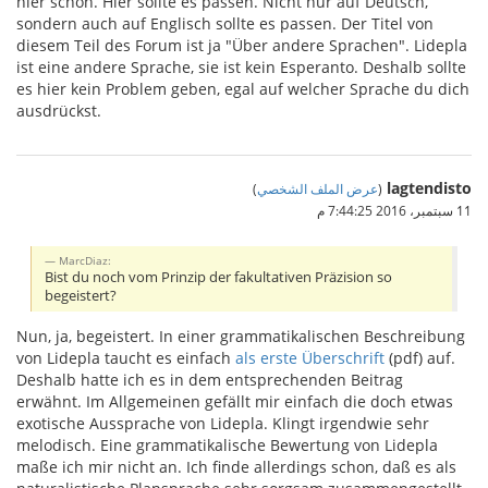
hier schon. Hier sollte es passen. Nicht nur auf Deutsch,
sondern auch auf Englisch sollte es passen. Der Titel von
diesem Teil des Forum ist ja "Über andere Sprachen". Lidepla
ist eine andere Sprache, sie ist kein Esperanto. Deshalb sollte
es hier kein Problem geben, egal auf welcher Sprache du dich
ausdrückst.
lagtendisto
(
عرض الملف الشخصي
)
11 سبتمبر، 2016 7:44:25 م
MarcDiaz:
Bist du noch vom Prinzip der fakultativen Präzision so
begeistert?
Nun, ja, begeistert. In einer grammatikalischen Beschreibung
von Lidepla taucht es einfach
als erste Überschrift
(pdf) auf.
Deshalb hatte ich es in dem entsprechenden Beitrag
erwähnt. Im Allgemeinen gefällt mir einfach die doch etwas
exotische Aussprache von Lidepla. Klingt irgendwie sehr
melodisch. Eine grammatikalische Bewertung von Lidepla
maße ich mir nicht an. Ich finde allerdings schon, daß es als