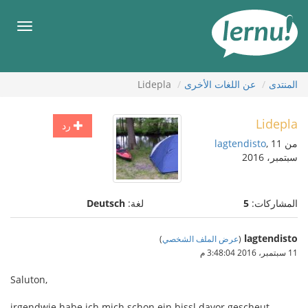
لى
لمحتويات
قائمة
طعام
المنتدى
عن اللغات الأخرى
Lidepla
Lidepla
رد
من
, 11
lagtendisto
سبتمبر، 2016
المشاركات:
5
لغة:
Deutsch
lagtendisto
(
عرض الملف الشخصي
)
11 سبتمبر، 2016 3:48:04 م
Saluton,
irgendwie habe ich mich schon ein bissl davor gescheut