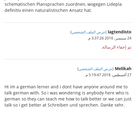
schematischen Plansprachen zuordnen, wogegen Lidepla
definitiv einen naturalistischen Ansatz hat.
lagtendisto
(
عرض الملف الشخصي
)
24 سبتمبر، 2016 3:37:26 م
تم إخفاء الرسالة.
Melikah
(
عرض الملف الشخصي
)
27 أغسطس، 2018 5:19:47 م
Hi im a german lerner and i dont have anyone around me to
talk german with. So i was wondering is anybody here who is
german so they can teach me how to talk better or we can just
talk so i get better at Schreiben und sprechen. Danke sehr.