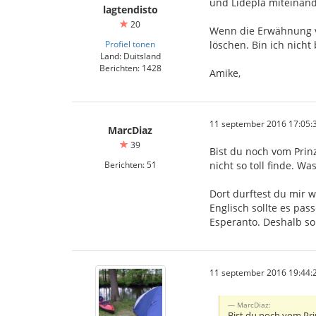
und Lidepla miteinande
lagtendisto
20
Wenn die Erwähnung vo
Profiel tonen
löschen. Bin ich nicht 
Land: Duitsland
Berichten: 1428
Amike,
11 september 2016 17:05:
MarcDiaz
39
Bist du noch vom Prinz
Berichten: 51
nicht so toll finde. W
Dort durftest du mir w
Englisch sollte es pas
Esperanto. Deshalb so
11 september 2016 19:44:
MarcDiaz:
Bist du noch vom Prin