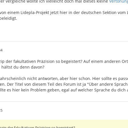
r vergleiche wollte ich vielleicht doch mal dieses kleine
Vertonung
n einem Lidepla-Projekt jetzt hier in der deutschen Sektion vom 
beleidigt.
34
ip der fakultativen Präzision so begeistert? Auf einem anderen Ort
as hältst du denn davon?
ahrscheinlich nicht antworten, aber hier schon. Hier sollte es pas
sen. Der Titel von diesem Teil des Forum ist ja "Über andere Sprache
llte es hier kein Problem geben, egal auf welcher Sprache du dich 
25
zip der fakultativen Präzision so begeistert?