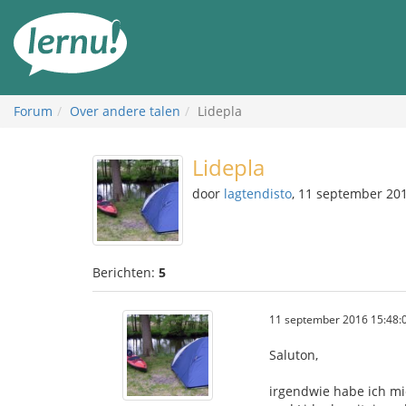
Naar
de
inhoud
Forum
Over andere talen
Lidepla
Lidepla
door
lagtendisto
, 11 september 20
Berichten:
5
11 september 2016 15:48:
Saluton,
irgendwie habe ich mi