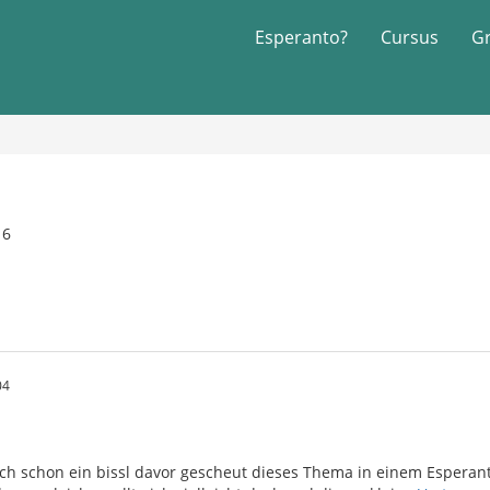
Esperanto?
Cursus
G
16
04
ch schon ein bissl davor gescheut dieses Thema in einem Esperant