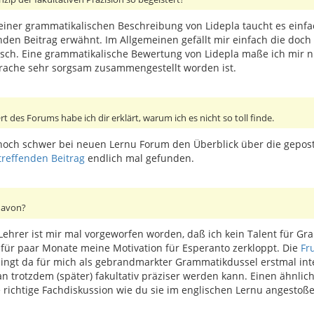
n einer grammatikalischen Beschreibung von Lidepla taucht es einf
den Beitrag erwähnt. Im Allgemeinen gefällt mir einfach die doch 
sch. Eine grammatikalische Bewertung von Lidepla maße ich mir nich
prache sehr sorgsam zusammengestellt worden ist.
 des Forums habe ich dir erklärt, warum ich es nicht so toll finde.
ch noch schwer bei neuen Lernu Forum den Überblick über die gepo
treffenden Beitrag
endlich mal gefunden.
davon?
ehrer ist mir mal vorgeworfen worden, daß ich kein Talent für Gr
g für paar Monate meine Motivation für Esperanto zerkloppt. Die
Fr
klingt da für mich als gebrandmarkter Grammatikdussel erstmal int
n trotzdem (später) fakultativ präziser werden kann. Einen ähnlic
ne richtige Fachdiskussion wie du sie im englischen Lernu angestoß