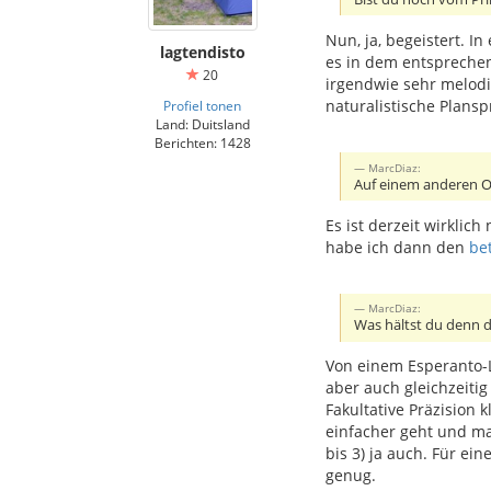
Nun, ja, begeistert. I
lagtendisto
es in dem entsprechen
20
irgendwie sehr melodi
naturalistische Plans
Profiel tonen
Land: Duitsland
Berichten: 1428
MarcDiaz:
Auf einem anderen Ort
Es ist derzeit wirkli
habe ich dann den
be
MarcDiaz:
Was hältst du denn 
Von einem Esperanto-L
aber auch gleichzeiti
Fakultative Präzision 
einfacher geht und ma
bis 3) ja auch. Für ei
genug.