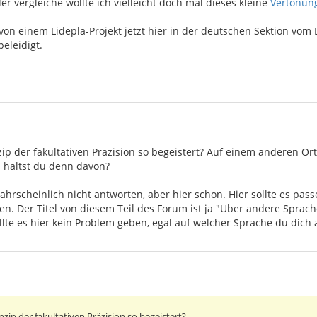
r vergleiche wollte ich vielleicht doch mal dieses kleine
Vertonung
n einem Lidepla-Projekt jetzt hier in der deutschen Sektion vom 
beleidigt.
ip der fakultativen Präzision so begeistert? Auf einem anderen Ort
as hältst du denn davon?
ahrscheinlich nicht antworten, aber hier schon. Hier sollte es pas
sen. Der Titel von diesem Teil des Forum ist ja "Über andere Sprache
llte es hier kein Problem geben, egal auf welcher Sprache du dich 
zip der fakultativen Präzision so begeistert?