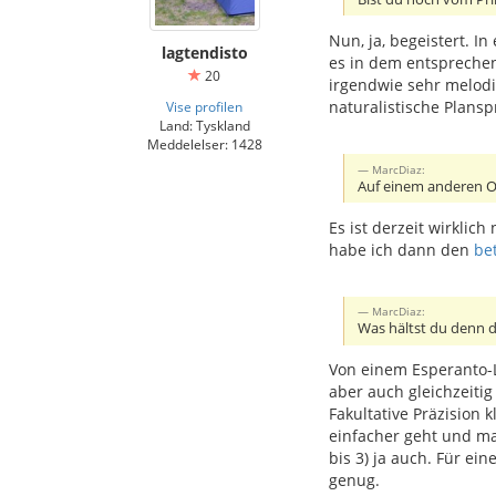
Nun, ja, begeistert. I
lagtendisto
es in dem entsprechen
20
irgendwie sehr melodi
naturalistische Plans
Vise profilen
Land: Tyskland
Meddelelser: 1428
MarcDiaz:
Auf einem anderen Ort
Es ist derzeit wirkli
habe ich dann den
be
MarcDiaz:
Was hältst du denn 
Von einem Esperanto-L
aber auch gleichzeiti
Fakultative Präzision 
einfacher geht und ma
bis 3) ja auch. Für ei
genug.