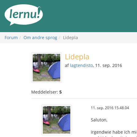
Til
indholdet
Forum
Om andre sprog
Lidepla
Lidepla
af
lagtendisto
, 11. sep. 2016
Meddelelser:
5
11. sep. 2016 15.48.04
Saluton,
irgendwie habe ich mi