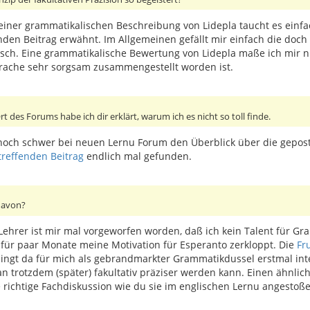
n einer grammatikalischen Beschreibung von Lidepla taucht es einf
den Beitrag erwähnt. Im Allgemeinen gefällt mir einfach die doch 
sch. Eine grammatikalische Bewertung von Lidepla maße ich mir nich
prache sehr sorgsam zusammengestellt worden ist.
 des Forums habe ich dir erklärt, warum ich es nicht so toll finde.
ch noch schwer bei neuen Lernu Forum den Überblick über die gepo
treffenden Beitrag
endlich mal gefunden.
davon?
ehrer ist mir mal vorgeworfen worden, daß ich kein Talent für Gr
g für paar Monate meine Motivation für Esperanto zerkloppt. Die
Fr
klingt da für mich als gebrandmarkter Grammatikdussel erstmal int
n trotzdem (später) fakultativ präziser werden kann. Einen ähnlic
ne richtige Fachdiskussion wie du sie im englischen Lernu angestoß