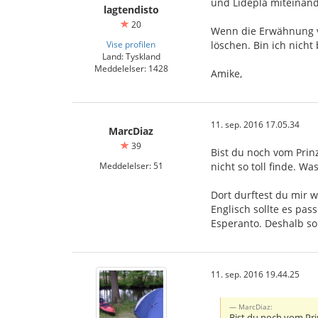
und Lidepla miteinande
lagtendisto
20
Wenn die Erwähnung vo
Vise profilen
löschen. Bin ich nicht 
Land: Tyskland
Meddelelser: 1428
Amike,
11. sep. 2016 17.05.34
MarcDiaz
39
Bist du noch vom Prinz
Meddelelser: 51
nicht so toll finde. W
Dort durftest du mir w
Englisch sollte es pas
Esperanto. Deshalb so
11. sep. 2016 19.44.25
MarcDiaz:
Bist du noch vom Prin