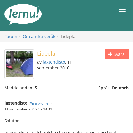
Till
sidans
Meny
innehåll
Forum
Om andra språk
Lidepla
Lidepla
Svara
av
lagtendisto
, 11
september 2016
Meddelanden:
5
Språk:
Deutsch
lagtendisto
(
Visa profilen
)
11 september 2016 15:48:04
Saluton,
irgendwie habe ich mich schon ein bissl davor gescheut