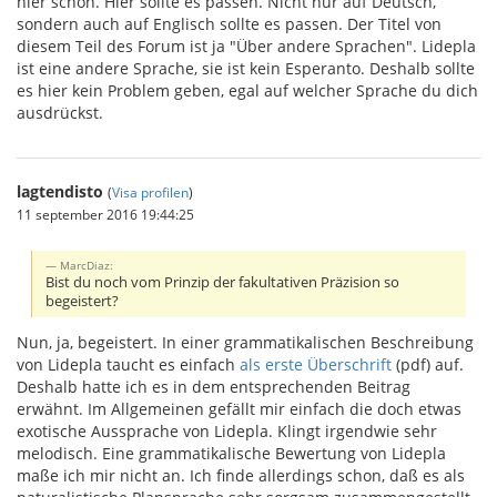
hier schon. Hier sollte es passen. Nicht nur auf Deutsch,
sondern auch auf Englisch sollte es passen. Der Titel von
diesem Teil des Forum ist ja "Über andere Sprachen". Lidepla
ist eine andere Sprache, sie ist kein Esperanto. Deshalb sollte
es hier kein Problem geben, egal auf welcher Sprache du dich
ausdrückst.
lagtendisto
(
Visa profilen
)
11 september 2016 19:44:25
MarcDiaz:
Bist du noch vom Prinzip der fakultativen Präzision so
begeistert?
Nun, ja, begeistert. In einer grammatikalischen Beschreibung
von Lidepla taucht es einfach
als erste Überschrift
(pdf) auf.
Deshalb hatte ich es in dem entsprechenden Beitrag
erwähnt. Im Allgemeinen gefällt mir einfach die doch etwas
exotische Aussprache von Lidepla. Klingt irgendwie sehr
melodisch. Eine grammatikalische Bewertung von Lidepla
maße ich mir nicht an. Ich finde allerdings schon, daß es als