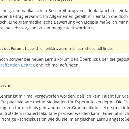
n einer grammatikalischen Beschreibung von Lidepla taucht es einf
den Beitrag erwähnt. Im Allgemeinen gefällt mir einfach die doch 
sch. Eine grammatikalische Bewertung von Lidepla maße ich mir nich
prache sehr sorgsam zusammengestellt worden ist.
 des Forums habe ich dir erklärt, warum ich es nicht so toll finde.
ch noch schwer bei neuen Lernu Forum den Überblick über die gepo
treffenden Beitrag
endlich mal gefunden.
davon?
ehrer ist mir mal vorgeworfen worden, daß ich kein Talent für Gr
g für paar Monate meine Motivation für Esperanto zerkloppt. Die
Fr
klingt da für mich als gebrandmarkter Grammatikdussel erstmal int
n trotzdem (später) fakultativ präziser werden kann. Einen ähnlic
ne richtige Fachdiskussion wie du sie im englischen Lernu angestoß