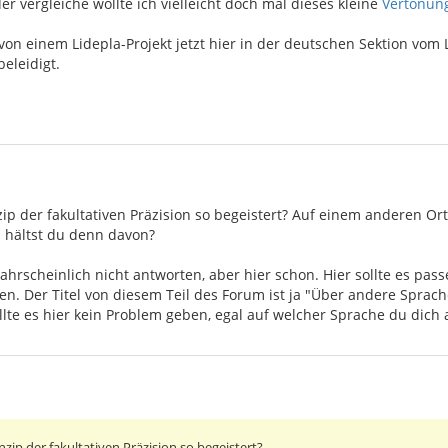
r vergleiche wollte ich vielleicht doch mal dieses kleine
Vertonung
n einem Lidepla-Projekt jetzt hier in der deutschen Sektion vom 
beleidigt.
ip der fakultativen Präzision so begeistert? Auf einem anderen Ort
as hältst du denn davon?
ahrscheinlich nicht antworten, aber hier schon. Hier sollte es pas
sen. Der Titel von diesem Teil des Forum ist ja "Über andere Sprache
llte es hier kein Problem geben, egal auf welcher Sprache du dich 
zip der fakultativen Präzision so begeistert?