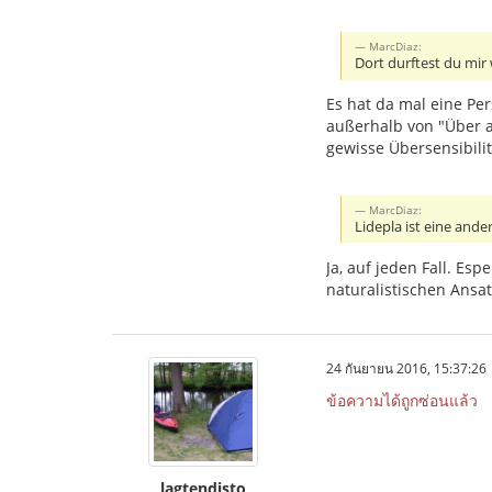
MarcDiaz:
Dort durftest du mir 
Es hat da mal eine Per
außerhalb von "Über 
gewisse Übersensibili
MarcDiaz:
Lidepla ist eine ande
Ja, auf jeden Fall. E
naturalistischen Ansat
24 กันยายน 2016, 15:37:26
ข้อความได้ถูกซ่อนแล้ว
lagtendisto