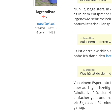
Nun, ja, begeistert. I
lagtendisto
es in dem entsprechen
20
irgendwie sehr melodi
naturalistische Plans
แสดงโปรไฟล์
ประเทศ: เยอรมัน
ข้อความ 1428
MarcDiaz:
Auf einem anderen Ort
Es ist derzeit wirkli
habe ich dann den
be
MarcDiaz:
Was hältst du denn 
Von einem Esperanto-L
aber auch gleichzeiti
Fakultative Präzision 
einfacher geht und ma
bis 3) ja auch. Für ei
genug.