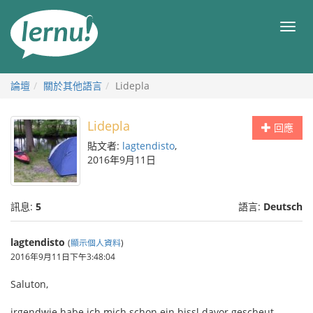
前
往
目
目
錄
錄
論壇
關於其他語言
Lidepla
Lidepla
回應
貼文者:
lagtendisto
,
2016年9月11日
訊息:
5
語言:
Deutsch
lagtendisto
(
顯示個人資料
)
2016年9月11日下午3:48:04
Saluton,
irgendwie habe ich mich schon ein bissl davor gescheut