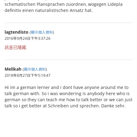
schematischen Plansprachen zuordnen, wogegen Lidepla
definitiv einen naturalistischen Ansatz hat.
lagtendisto
(
顯示個人資料
)
2016年9月24日下午3:37:26
訊息已隱藏.
Melikah
(
顯示個人資料
)
2018年8月27日下午5:19:47
Hi im a german lerner and i dont have anyone around me to
talk german with. So i was wondering is anybody here who is
german so they can teach me how to talk better or we can just
talk so i get better at Schreiben und sprechen. Danke sehr.