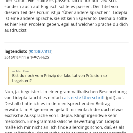
hier schon. Hier sollte es passen. Nicht nur auf Deutsch,
sondern auch auf Englisch sollte es passen. Der Titel von
diesem Teil des Forum ist ja "Über andere Sprachen". Lidepla
ist eine andere Sprache, sie ist kein Esperanto. Deshalb sollte
es hier kein Problem geben, egal auf welcher Sprache du dich
ausdrückst.
lagtendisto
(
顯示個人資料
)
2016年9月11日下午7:44:25
MarcDiaz:
Bist du noch vom Prinzip der fakultativen Präzision so
begeistert?
Nun, ja, begeistert. In einer grammatikalischen Beschreibung
von Lidepla taucht es einfach
als erste Überschrift
(pdf) auf.
Deshalb hatte ich es in dem entsprechenden Beitrag
erwähnt. Im Allgemeinen gefällt mir einfach die doch etwas
exotische Aussprache von Lidepla. Klingt irgendwie sehr
melodisch. Eine grammatikalische Bewertung von Lidepla
maße ich mir nicht an. Ich finde allerdings schon, daß es als