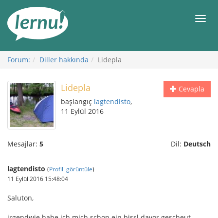
İçerik
Görüntüleme
Men
Forum:
Diller hakkında
Lidepla
Lidepla
Cevapla
başlangıç
lagtendisto
,
11 Eylül 2016
Mesajlar:
5
Dil:
Deutsch
lagtendisto
(
Profili görüntüle
)
11 Eylül 2016 15:48:04
Saluton,
irgendwie habe ich mich schon ein bissl davor gescheut