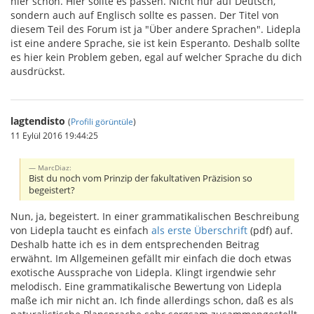
hier schon. Hier sollte es passen. Nicht nur auf Deutsch,
sondern auch auf Englisch sollte es passen. Der Titel von
diesem Teil des Forum ist ja "Über andere Sprachen". Lidepla
ist eine andere Sprache, sie ist kein Esperanto. Deshalb sollte
es hier kein Problem geben, egal auf welcher Sprache du dich
ausdrückst.
lagtendisto
(
Profili görüntüle
)
11 Eylül 2016 19:44:25
MarcDiaz:
Bist du noch vom Prinzip der fakultativen Präzision so
begeistert?
Nun, ja, begeistert. In einer grammatikalischen Beschreibung
von Lidepla taucht es einfach
als erste Überschrift
(pdf) auf.
Deshalb hatte ich es in dem entsprechenden Beitrag
erwähnt. Im Allgemeinen gefällt mir einfach die doch etwas
exotische Aussprache von Lidepla. Klingt irgendwie sehr
melodisch. Eine grammatikalische Bewertung von Lidepla
maße ich mir nicht an. Ich finde allerdings schon, daß es als