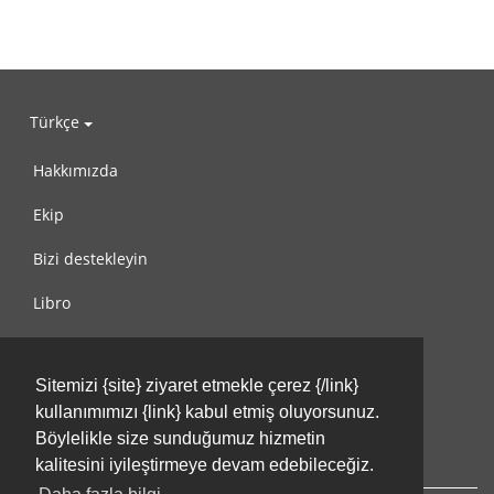
Türkçe
Hakkımızda
Ekip
Bizi destekleyin
Libro
Gizlilik Politikası
Sitemizi {site} ziyaret etmekle çerez {/link}
Kullanım Koşulları
kullanımımızı {link} kabul etmiş oluyorsunuz.
Bize ulaşın
Böylelikle size sunduğumuz hizmetin
kalitesini iyileştirmeye devam edebileceğiz.