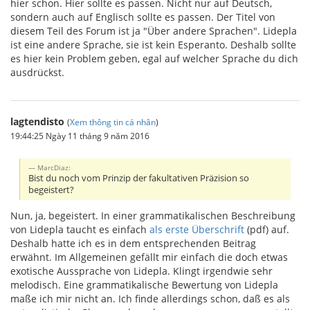
hier schon. Hier sollte es passen. Nicht nur auf Deutsch,
sondern auch auf Englisch sollte es passen. Der Titel von
diesem Teil des Forum ist ja "Über andere Sprachen". Lidepla
ist eine andere Sprache, sie ist kein Esperanto. Deshalb sollte
es hier kein Problem geben, egal auf welcher Sprache du dich
ausdrückst.
lagtendisto
(
Xem thông tin cá nhân
)
19:44:25 Ngày 11 tháng 9 năm 2016
MarcDiaz:
Bist du noch vom Prinzip der fakultativen Präzision so
begeistert?
Nun, ja, begeistert. In einer grammatikalischen Beschreibung
von Lidepla taucht es einfach
als erste Überschrift
(pdf) auf.
Deshalb hatte ich es in dem entsprechenden Beitrag
erwähnt. Im Allgemeinen gefällt mir einfach die doch etwas
exotische Aussprache von Lidepla. Klingt irgendwie sehr
melodisch. Eine grammatikalische Bewertung von Lidepla
maße ich mir nicht an. Ich finde allerdings schon, daß es als