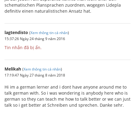
schematischen Plansprachen zuordnen, wogegen Lidepla
definitiv einen naturalistischen Ansatz hat.
lagtendisto
(
Xem thông tin cá nhân
)
15:37:26 Ngày 24 tháng 9 năm 2016
Tin nhắn đã bị ẩn.
Melikah
(
Xem thông tin cá nhân
)
17:19:47 Ngày 27 tháng 8 năm 2018
Hi im a german lerner and i dont have anyone around me to
talk german with. So i was wondering is anybody here who is
german so they can teach me how to talk better or we can just
talk so i get better at Schreiben und sprechen. Danke sehr.