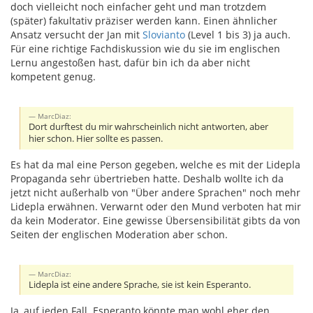
doch vielleicht noch einfacher geht und man trotzdem
(später) fakultativ präziser werden kann. Einen ähnlicher
Ansatz versucht der Jan mit
Slovianto
(Level 1 bis 3) ja auch.
Für eine richtige Fachdiskussion wie du sie im englischen
Lernu angestoßen hast, dafür bin ich da aber nicht
kompetent genug.
MarcDiaz:
Dort durftest du mir wahrscheinlich nicht antworten, aber
hier schon. Hier sollte es passen.
Es hat da mal eine Person gegeben, welche es mit der Lidepla
Propaganda sehr übertrieben hatte. Deshalb wollte ich da
jetzt nicht außerhalb von "Über andere Sprachen" noch mehr
Lidepla erwähnen. Verwarnt oder den Mund verboten hat mir
da kein Moderator. Eine gewisse Übersensibilität gibts da von
Seiten der englischen Moderation aber schon.
MarcDiaz:
Lidepla ist eine andere Sprache, sie ist kein Esperanto.
Ja, auf jeden Fall. Esperanto könnte man wohl eher den