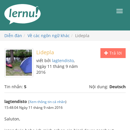
Đi
đến
Men
phần
nội
dung
Diễn đàn
Về các ngôn ngữ khác
Lidepla
Lidepla
Trả lời
viết bởi
lagtendisto
,
Ngày 11 tháng 9 năm
2016
Tin nhắn:
5
Nội dung:
Deutsch
lagtendisto
(
Xem thông tin cá nhân
)
15:48:04 Ngày 11 tháng 9 năm 2016
Saluton,