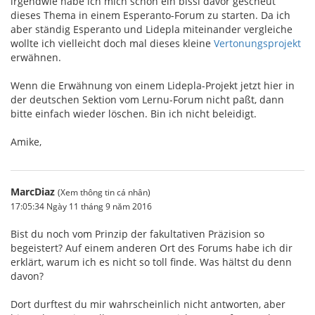
irgendwie habe ich mich schon ein bissl davor gescheut
dieses Thema in einem Esperanto-Forum zu starten. Da ich
aber ständig Esperanto und Lidepla miteinander vergleiche
wollte ich vielleicht doch mal dieses kleine
Vertonungsprojekt
erwähnen.
Wenn die Erwähnung von einem Lidepla-Projekt jetzt hier in
der deutschen Sektion vom Lernu-Forum nicht paßt, dann
bitte einfach wieder löschen. Bin ich nicht beleidigt.
Amike,
MarcDiaz
(Xem thông tin cá nhân)
17:05:34 Ngày 11 tháng 9 năm 2016
Bist du noch vom Prinzip der fakultativen Präzision so
begeistert? Auf einem anderen Ort des Forums habe ich dir
erklärt, warum ich es nicht so toll finde. Was hältst du denn
davon?
Dort durftest du mir wahrscheinlich nicht antworten, aber