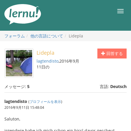
目
次
メ
へ
ニ
ュ
ー
フォーラム
他の言語について
Lidepla
Lidepla
回答する
lagtendisto
,2016年9月
11日の
メッセージ:
5
言語:
Deutsch
lagtendisto
(
プロフィールを表示
)
2016年9月11日 15:48:04
Saluton,
irgendwie habe ich mich schon ein bissl davor gescheut