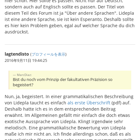
hier schon. Hier sollte es passen. Nicht nur auf Deutsch,
sondern auch auf Englisch sollte es passen. Der Titel von
diesem Teil des Forum ist ja "Über andere Sprachen". Lidepla
ist eine andere Sprache, sie ist kein Esperanto. Deshalb sollte
es hier kein Problem geben, egal auf welcher Sprache du dich
ausdrückst.
lagtendisto
(
プロフィールを表示
)
2016年9月11日 19:44:25
MarcDiaz:
Bist du noch vom Prinzip der fakultativen Präzision so
begeistert?
Nun, ja, begeistert. In einer grammatikalischen Beschreibung
von Lidepla taucht es einfach
als erste Überschrift
(pdf) auf.
Deshalb hatte ich es in dem entsprechenden Beitrag
erwähnt. Im Allgemeinen gefällt mir einfach die doch etwas
exotische Aussprache von Lidepla. Klingt irgendwie sehr
melodisch. Eine grammatikalische Bewertung von Lidepla
maße ich mir nicht an. Ich finde allerdings schon, daß es als