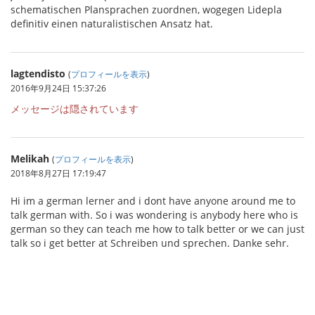
schematischen Plansprachen zuordnen, wogegen Lidepla
definitiv einen naturalistischen Ansatz hat.
lagtendisto
(
プロフィールを表示
)
2016年9月24日 15:37:26
メッセージは隠されています
Melikah
(
プロフィールを表示
)
2018年8月27日 17:19:47
Hi im a german lerner and i dont have anyone around me to
talk german with. So i was wondering is anybody here who is
german so they can teach me how to talk better or we can just
talk so i get better at Schreiben und sprechen. Danke sehr.