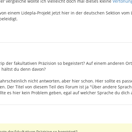
r vergleiche wollte ich vielleicht doch mal dieses kleine
Vertonung
n einem Lidepla-Projekt jetzt hier in der deutschen Sektion vom 
beleidigt.
ip der fakultativen Präzision so begeistert? Auf einem anderen Ort
as hältst du denn davon?
ahrscheinlich nicht antworten, aber hier schon. Hier sollte es pas
sen. Der Titel von diesem Teil des Forum ist ja "Über andere Sprache
llte es hier kein Problem geben, egal auf welcher Sprache du dich 
zip der fakultativen Präzision so begeistert?