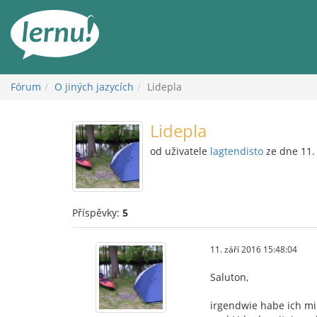
Přejít
k
obsahu
Fórum
O jiných jazycích
Lidepla
Lidepla
od uživatele
lagtendisto
ze dne 11. 
Příspěvky:
5
11. září 2016 15:48:04
Saluton,
irgendwie habe ich mi