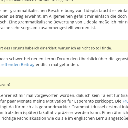
n einer grammatikalischen Beschreibung von Lidepla taucht es einf
den Beitrag erwähnt. Im Allgemeinen gefällt mir einfach die doch 
sch. Eine grammatikalische Bewertung von Lidepla maße ich mir nich
prache sehr sorgsam zusammengestellt worden ist.
 des Forums habe ich dir erklärt, warum ich es nicht so toll finde.
ch noch schwer bei neuen Lernu Forum den Überblick über die gepo
treffenden Beitrag
endlich mal gefunden.
davon?
ehrer ist mir mal vorgeworfen worden, daß ich kein Talent für Gr
g für paar Monate meine Motivation für Esperanto zerkloppt. Die
Fr
klingt da für mich als gebrandmarkter Grammatikdussel erstmal int
n trotzdem (später) fakultativ präziser werden kann. Einen ähnlic
ne richtige Fachdiskussion wie du sie im englischen Lernu angestoß