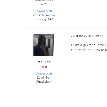
20
Ukázat profil
Země: Německo
Příspěvky: 1428
27. srpna 2018 17:19:47
Hi im a german lerner
can teach me how to ta
Melikah
0
Ukázat profil
Země: Írán
Příspěvky: 1