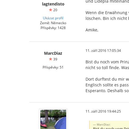
und Lidepla miteinande
lagtendisto
20
Wenn die Erwähnung vo
Ukázat profil
löschen. Bin ich nicht 
Země: Německo
Příspěvky: 1428
Amike,
11. září 2016 17:05:34
MarcDiaz
39
Bist du noch vom Prinz
Příspěvky: 51
nicht so toll finde. W
Dort durftest du mir w
Englisch sollte es pas
Esperanto. Deshalb so
11. září 2016 19:44:25
MarcDiaz:
Bist du noch vom Prin