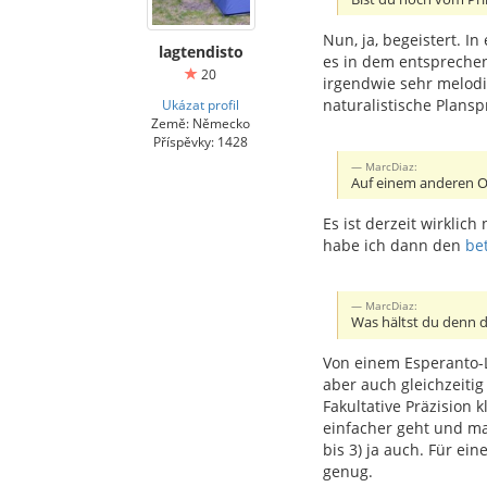
Nun, ja, begeistert. I
lagtendisto
es in dem entsprechen
20
irgendwie sehr melodi
naturalistische Plans
Ukázat profil
Země: Německo
Příspěvky: 1428
MarcDiaz:
Auf einem anderen Ort
Es ist derzeit wirkli
habe ich dann den
be
MarcDiaz:
Was hältst du denn 
Von einem Esperanto-L
aber auch gleichzeiti
Fakultative Präzision 
einfacher geht und ma
bis 3) ja auch. Für ei
genug.