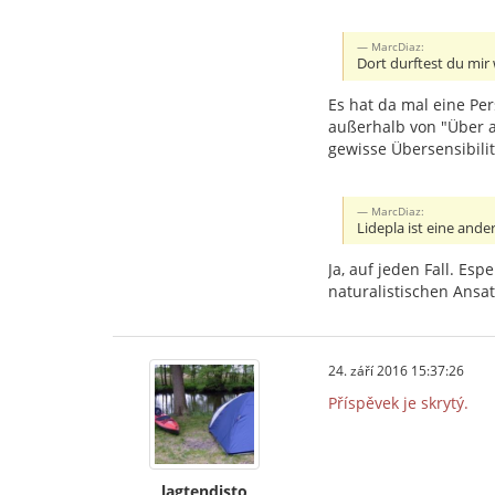
MarcDiaz:
Dort durftest du mir 
Es hat da mal eine Per
außerhalb von "Über 
gewisse Übersensibili
MarcDiaz:
Lidepla ist eine ande
Ja, auf jeden Fall. E
naturalistischen Ansat
24. září 2016 15:37:26
Příspěvek je skrytý.
lagtendisto