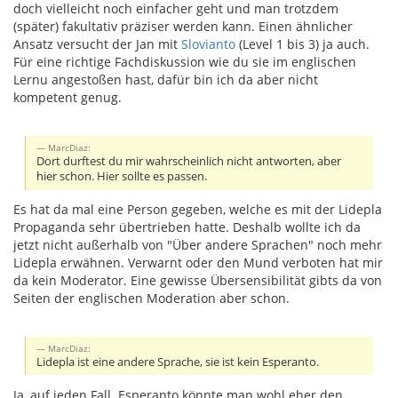
doch vielleicht noch einfacher geht und man trotzdem
(später) fakultativ präziser werden kann. Einen ähnlicher
Ansatz versucht der Jan mit
Slovianto
(Level 1 bis 3) ja auch.
Für eine richtige Fachdiskussion wie du sie im englischen
Lernu angestoßen hast, dafür bin ich da aber nicht
kompetent genug.
MarcDiaz:
Dort durftest du mir wahrscheinlich nicht antworten, aber
hier schon. Hier sollte es passen.
Es hat da mal eine Person gegeben, welche es mit der Lidepla
Propaganda sehr übertrieben hatte. Deshalb wollte ich da
jetzt nicht außerhalb von "Über andere Sprachen" noch mehr
Lidepla erwähnen. Verwarnt oder den Mund verboten hat mir
da kein Moderator. Eine gewisse Übersensibilität gibts da von
Seiten der englischen Moderation aber schon.
MarcDiaz:
Lidepla ist eine andere Sprache, sie ist kein Esperanto.
Ja, auf jeden Fall. Esperanto könnte man wohl eher den