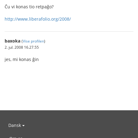
Ĉu vi konas tio retpaĝo?
http://www.liberafolio.org/2008/
baxoka
(
Vise profilen
)
2. jul. 2008 16.27.55
jes, mi konas ĝin
Dansk