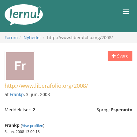
Til
indholdet
Men
Forum
Nyheder
http://www.liberafolio.org/2008/
Svare
http://www.liberafolio.org/2008/
af
Frankp
, 3. jun. 2008
Meddelelser:
2
Sprog:
Esperanto
Frankp
(
Vise profilen
)
3. jun. 2008 13.09.18