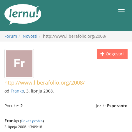
Sadržaj
Meni
Forum
Novosti
http://www.liberafolio.org/2008/
Odgovori
http://www.liberafolio.org/2008/
od
Frankp
, 3. lipnja 2008.
Poruke:
2
Jezik:
Esperanto
Frankp
(
Prikaz profila
)
3. lipnja 2008. 13:09:18