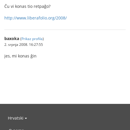
Ĉu vi konas tio retpaĝo?
http://www.liberafolio.org/2008/
baxoka
(
Prikaz profila
)
2. srpnja 2008. 16:27:55
jes, mi konas ĝin
Hrvatski