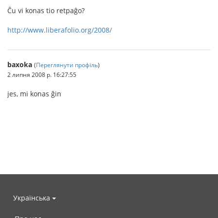
Ĉu vi konas tio retpaĝo?
http://www.liberafolio.org/2008/
baxoka
(
Переглянути профіль
)
2 липня 2008 р. 16:27:55
jes, mi konas ĝin
Українська