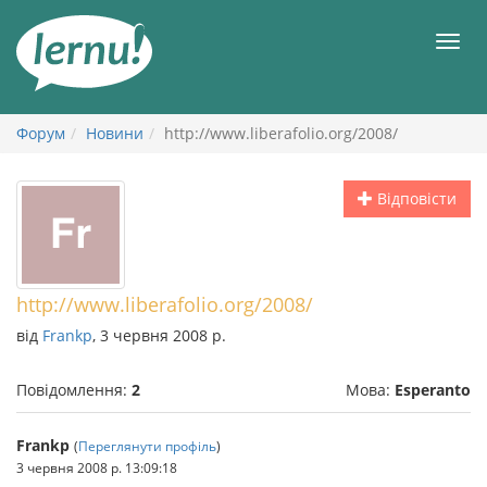
До
змісту
Мен
Форум
Новини
http://www.liberafolio.org/2008/
Відповісти
http://www.liberafolio.org/2008/
від
Frankp
, 3 червня 2008 р.
Повідомлення:
2
Мова:
Esperanto
Frankp
(
Переглянути профіль
)
3 червня 2008 р. 13:09:18