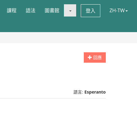
課程
語法
圖書館
ZH-TW
登入
回應
語言:
Esperanto