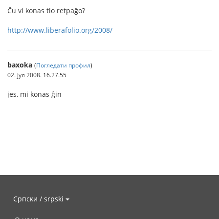
Ĉu vi konas tio retpaĝo?
http://www.liberafolio.org/2008/
baxoka
(
Погледати профил
)
02. јул 2008. 16.27.55
jes, mi konas ĝin
Српски / srpski