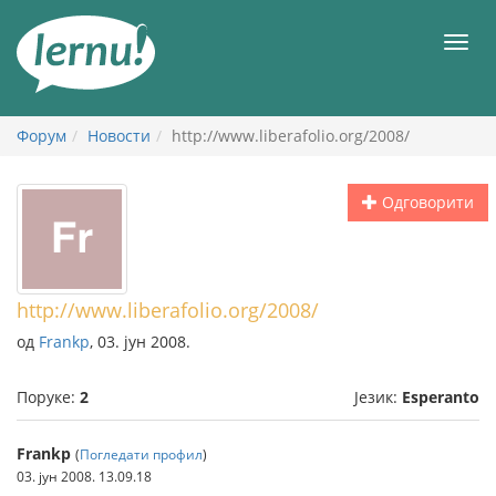
У
садржају
Мен
Форум
Новости
http://www.liberafolio.org/2008/
Одговорити
http://www.liberafolio.org/2008/
од
Frankp
, 03. јун 2008.
Поруке:
2
Језик:
Esperanto
Frankp
(
Погледати профил
)
03. јун 2008. 13.09.18