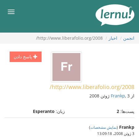
رود
ه
فهرس
حتوا
انجمن
اخبار
http://www.liberafolio.org/2008/
پاسخ دادن
http://www.liberafolio.org/2008/
از
, 3 ژوئن 2008
Frankp
پست‌ها:
2
زبان:
Esperanto
Frankp
(
نمایش مشخصات
)
3 ژوئن 2008،‏ 13:09:18