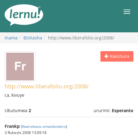
Ku
rupapuro
Urut
rw'ibirimwo
Inama
Bishasha
http://www.liberafolio.org/2008/
Kwishura
http://www.liberafolio.org/2008/
ca, kivuye
Ubutumwa
2
ururimi:
Esperanto
Frankp
(
Kwerekana umwidondoro
)
3 Ruheshi 2008 13:09:18