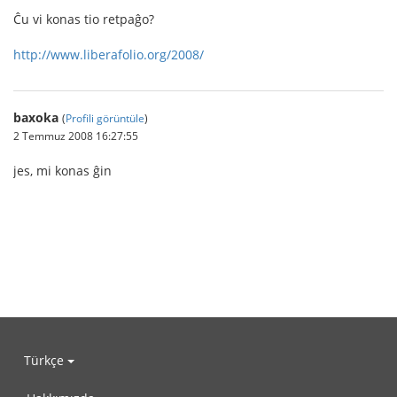
Ĉu vi konas tio retpaĝo?
http://www.liberafolio.org/2008/
baxoka
(
Profili görüntüle
)
2 Temmuz 2008 16:27:55
jes, mi konas ĝin
Türkçe