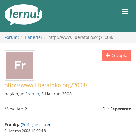
İçerik
Görüntüleme
Men
Forum:
Haberler
http://www.liberafolio.org/2008/
Cevapla
http://www.liberafolio.org/2008/
başlangıç
Frankp
, 3 Haziran 2008
Mesajlar:
2
Dil:
Esperanto
Frankp
(
Profili görüntüle
)
3 Haziran 2008 13:09:18